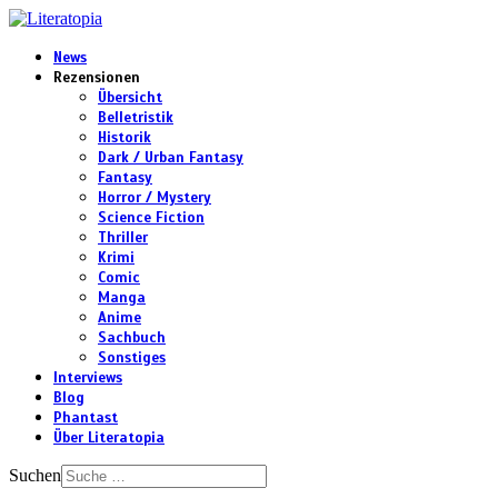
News
Rezensionen
Übersicht
Belletristik
Historik
Dark / Urban Fantasy
Fantasy
Horror / Mystery
Science Fiction
Thriller
Krimi
Comic
Manga
Anime
Sachbuch
Sonstiges
Interviews
Blog
Phantast
Über Literatopia
Suchen