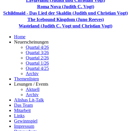
Laylayland (Judith und Christian Vogt)
Roma Nova (Judith C. Vogt)
Schildmaid - Das Lied der Skaldin (Judith und Christian Vogt)
The Icebound Kingdom (Juno Reeves)
Wasteland (Judith C. Vogt und Christian Vogt)
Home
Neuerscheinungen
Quartal 4/26
Quartal 3/26
Quartal 2/26
Quartal 1/26
Quartal 4/25
Archiv
Themenlisten
Lesungen / Events
Aktuell
Archiv
Alishas Lit-Talk
Das Team
Mitarbeit
Links
Gewinnspiel
Impressum