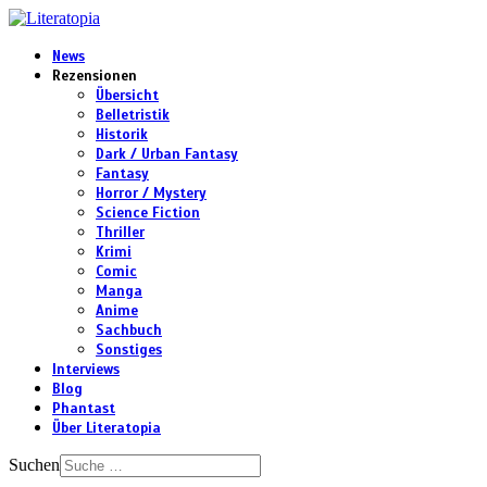
News
Rezensionen
Übersicht
Belletristik
Historik
Dark / Urban Fantasy
Fantasy
Horror / Mystery
Science Fiction
Thriller
Krimi
Comic
Manga
Anime
Sachbuch
Sonstiges
Interviews
Blog
Phantast
Über Literatopia
Suchen