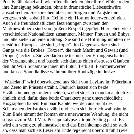
Positiv fällt dabei auf, wie offen die beiden über ihre Gefühle reden,
ihre Zuneigung bekunden, ohne in dramatische Liebesschwüre
auszubrechen. Sie sprechen über ihre Sorgen und Ängste und
vergessen sie, sobald ihre Gehirne ein Hormonfeuerwerk zünden.
Auch die freundschaftlichen Beziehungen zwischen den
Markbewohnern sind von großem Respekt geprägt. Hier leben viele
verschiedene Nationalitäten zusammen, Männer, Frauen und Enbys,
und alle ziehen an einem Strang. Sie sind die Hoffnung inmitten des
zerstörten Europas, sie sind „Hoper“. Im Gegensatz dazu sind
Gangs wie die Brokes „Toxxer“, die nach Macht und Gewalt (und
Drogen) lechzen. Sie verklären die technischen Errungenschaften
der Vergangenheit und basteln sich daraus einen abstrusen Glauben,
den ihr WiFi-Schamane ihnen im Futur II erklärt. Flammenwerfer
und krasse Soundkulisse während ihrer Raubzüge inklusive.
“Wasteland“ wird überwiegend aus Sicht von LayLay im Präteritum
und Zeeto im Präsens erzählt. Dadurch lassen sich beide
Erzählstimmen gut unterscheiden, wobei sie sich manchmal doch zu
ähnlich sind, dafür, dass beide Charaktere ganz unterschiedliche
Biographien haben. Ein paar Kapitel werden aus Sicht des
Schamanen der Brokes erzählt und lesen sich herrlich wahnsinnig.
Zum Ende nimmt der Roman eine unerwartete Wendung, die nicht
so ganz zum Mad-Max-Postapokalypse-Utopie-Setting passt. Es
wird ein wenig zu phantastisch und das Erzähltempo zieht so stark
an, dass man sich als Leser am Ende regelrecht überrollt fühlt (wie