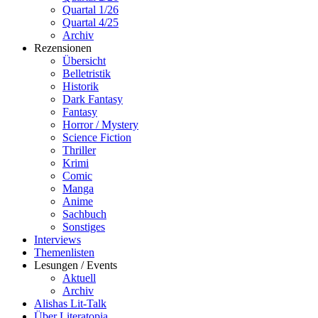
Quartal 1/26
Quartal 4/25
Archiv
Rezensionen
Übersicht
Belletristik
Historik
Dark Fantasy
Fantasy
Horror / Mystery
Science Fiction
Thriller
Krimi
Comic
Manga
Anime
Sachbuch
Sonstiges
Interviews
Themenlisten
Lesungen / Events
Aktuell
Archiv
Alishas Lit-Talk
Über Literatopia