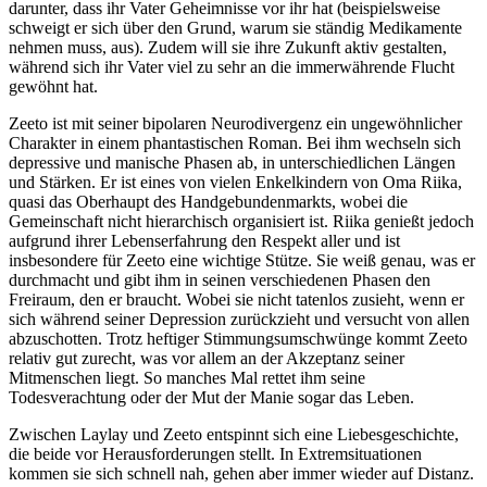
darunter, dass ihr Vater Geheimnisse vor ihr hat (beispielsweise
schweigt er sich über den Grund, warum sie ständig Medikamente
nehmen muss, aus). Zudem will sie ihre Zukunft aktiv gestalten,
während sich ihr Vater viel zu sehr an die immerwährende Flucht
gewöhnt hat.
Zeeto ist mit seiner bipolaren Neurodivergenz ein ungewöhnlicher
Charakter in einem phantastischen Roman. Bei ihm wechseln sich
depressive und manische Phasen ab, in unterschiedlichen Längen
und Stärken. Er ist eines von vielen Enkelkindern von Oma Riika,
quasi das Oberhaupt des Handgebundenmarkts, wobei die
Gemeinschaft nicht hierarchisch organisiert ist. Riika genießt jedoch
aufgrund ihrer Lebenserfahrung den Respekt aller und ist
insbesondere für Zeeto eine wichtige Stütze. Sie weiß genau, was er
durchmacht und gibt ihm in seinen verschiedenen Phasen den
Freiraum, den er braucht. Wobei sie nicht tatenlos zusieht, wenn er
sich während seiner Depression zurückzieht und versucht von allen
abzuschotten. Trotz heftiger Stimmungsumschwünge kommt Zeeto
relativ gut zurecht, was vor allem an der Akzeptanz seiner
Mitmenschen liegt. So manches Mal rettet ihm seine
Todesverachtung oder der Mut der Manie sogar das Leben.
Zwischen Laylay und Zeeto entspinnt sich eine Liebesgeschichte,
die beide vor Herausforderungen stellt. In Extremsituationen
kommen sie sich schnell nah, gehen aber immer wieder auf Distanz.