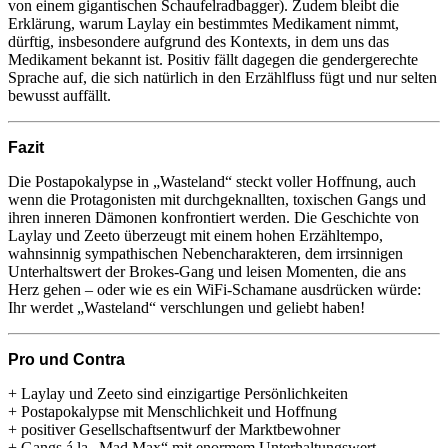
von einem gigantischen Schaufelradbagger). Zudem bleibt die
Erklärung, warum Laylay ein bestimmtes Medikament nimmt,
dürftig, insbesondere aufgrund des Kontexts, in dem uns das
Medikament bekannt ist. Positiv fällt dagegen die gendergerechte
Sprache auf, die sich natürlich in den Erzählfluss fügt und nur selten
bewusst auffällt.
Fazit
Die Postapokalypse in „Wasteland“ steckt voller Hoffnung, auch
wenn die Protagonisten mit durchgeknallten, toxischen Gangs und
ihren inneren Dämonen konfrontiert werden. Die Geschichte von
Laylay und Zeeto überzeugt mit einem hohen Erzähltempo,
wahnsinnig sympathischen Nebencharakteren, dem irrsinnigen
Unterhaltswert der Brokes-Gang und leisen Momenten, die ans
Herz gehen – oder wie es ein WiFi-Schamane ausdrücken würde:
Ihr werdet „Wasteland“ verschlungen und geliebt haben!
Pro und Contra
+ Laylay und Zeeto sind einzigartige Persönlichkeiten
+ Postapokalypse mit Menschlichkeit und Hoffnung
+ positiver Gesellschaftsentwurf der Marktbewohner
+ Gangs á la „Mad Max“ mit enormem Unterhaltungswert