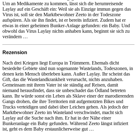
Um an Medikamente zu kommen, lässt sich die herumreisende
Laylay auf ein Geschäft ein: Weil sie als Einzige immun gegen das
Virus ist, soll sie den Marktbewohner Zeeto in der Todeszone
aufspüren. Als sie ihn findet, ist er bereits infiziert. Zudem hat er
etwas in einer geheimen Bunker-Anlage gefunden: ein Baby. Und
obwohl das Virus Laylay nichts anhaben kann, beginnt sie sich zu
verändern …
Rezension
Nach drei Kriegen liegt Europa in Trümmern. Ehemals dicht
besiedelte Gebiete sind nun sogenannte Wastelands, Todeszonen, in
denen kein Mensch überleben kann. Außer Laylay. Ihr scheint das
Gift, das die Wastelandkrankheit verursacht, nichts anzuhaben.
Gemeinsam mit ihrem Vater ist sie ständig auf Reisen, damit
niemand herausfindet, dass sie unbeschadet das Ödland betreten
kann. Ihr würde sonst ein Leben als Sklave einer der marodierenden
Gangs drohen, die ihre Territorien mit aufgemotzten Bikes und
Trucks verteidigen und dabei über Leichen gehen. Als jedoch der
Marktbewohner Zeeto im Wasteland verschwindet, macht sich
Laylay auf die Suche nach ihm. Er hat in der Nähe einer
Bunkeranlage ein Baby gefunden. Während Zeeto längst infiziert
ist, geht es dem Baby erstaunlicherweise gut …