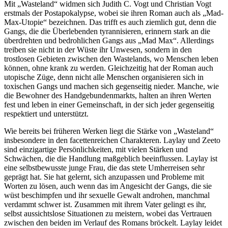
Mit „Wasteland“ widmen sich Judith C. Vogt und Christian Vogt
erstmals der Postapokalypse, wobei sie ihren Roman auch als „Mad-
Max-Utopie“ bezeichnen. Das trifft es auch ziemlich gut, denn die
Gangs, die die Überlebenden tyrannisieren, erinnern stark an die
überdrehten und bedrohlichen Gangs aus „Mad Max“. Allerdings
treiben sie nicht in der Wüste ihr Unwesen, sondern in den
trostlosen Gebieten zwischen den Wastelands, wo Menschen leben
können, ohne krank zu werden. Gleichzeitig hat der Roman auch
utopische Züge, denn nicht alle Menschen organisieren sich in
toxischen Gangs und machen sich gegenseitig nieder. Manche, wie
die Bewohner des Handgebundenmarkts, halten an ihren Werten
fest und leben in einer Gemeinschaft, in der sich jeder gegenseitig
respektiert und unterstützt.
Wie bereits bei früheren Werken liegt die Stärke von „Wasteland“
insbesondere in den facettenreichen Charakteren. Laylay und Zeeto
sind einzigartige Persönlichkeiten, mit vielen Stärken und
Schwächen, die die Handlung maßgeblich beeinflussen. Laylay ist
eine selbstbewusste junge Frau, die das stete Umherreisen sehr
geprägt hat. Sie hat gelernt, sich anzupassen und Probleme mit
Worten zu lösen, auch wenn das im Angesicht der Gangs, die sie
wüst beschimpfen und ihr sexuelle Gewalt androhen, manchmal
verdammt schwer ist. Zusammen mit ihrem Vater gelingt es ihr,
selbst aussichtslose Situationen zu meistern, wobei das Vertrauen
zwischen den beiden im Verlauf des Romans bröckelt. Laylay leidet