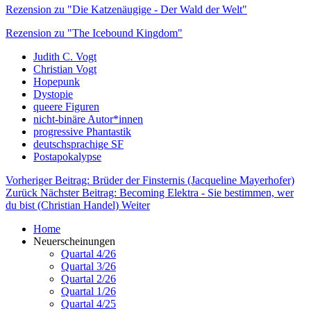
Rezension zu "Die Katzenäugige - Der Wald der Welt"
Rezension zu "The Icebound Kingdom"
Judith C. Vogt
Christian Vogt
Hopepunk
Dystopie
queere Figuren
nicht-binäre Autor*innen
progressive Phantastik
deutschsprachige SF
Postapokalypse
Vorheriger Beitrag: Brüder der Finsternis (Jacqueline Mayerhofer)
Zurück
Nächster Beitrag: Becoming Elektra - Sie bestimmen, wer
du bist (Christian Handel)
Weiter
Home
Neuerscheinungen
Quartal 4/26
Quartal 3/26
Quartal 2/26
Quartal 1/26
Quartal 4/25