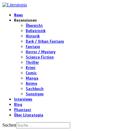
News
Rezensionen
Übersicht
Belletristik
Historik
Dark / Urban Fantasy
Fantasy
Horror / Mystery
Science Fiction
Thriller
Krimi
Comic
Manga
Anime
Sachbuch
Sonstiges
Interviews
Blog
Phantast
Über Literatopia
Suchen