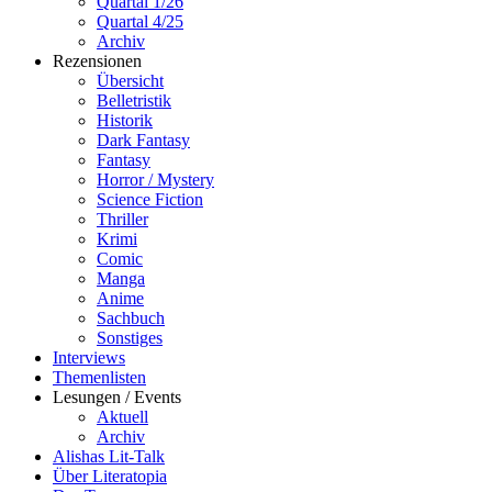
Quartal 1/26
Quartal 4/25
Archiv
Rezensionen
Übersicht
Belletristik
Historik
Dark Fantasy
Fantasy
Horror / Mystery
Science Fiction
Thriller
Krimi
Comic
Manga
Anime
Sachbuch
Sonstiges
Interviews
Themenlisten
Lesungen / Events
Aktuell
Archiv
Alishas Lit-Talk
Über Literatopia