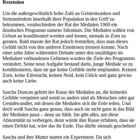
Rezension
Um die außergewöhnlich hohe Zahl an Geisteskranken und
Serienmördern innerhalb ihrer Population in den Griff zu
bekommen, verabschiedete der Rat der Medialen 1969 ein
drastisches Programm namens Silentium. Die Medialen sollten von
Geburt an konditioniert werden und lernen, niemals in Zorn zu
geraten. Bald musste der Rat jedoch feststellen, dass man dieses
Gefühl nicht von den anderen Emotionen trennen konnte. Nach
einer zehn Jahre währenden Debatte unter den unzähligen im
Medialnet verbundenen Gehirnen wurden die Ziele des Programms
verändert. Seine neue Aufgabe bestand darin, junge Mediale so zu
konditionieren, dass sie gar keine Gefühle mehr empfanden. Keinen
Zorn, keine Eifersucht, keinen Neid, kein Glück und ganz gewiss
auch keine Liebe.
Sascha Duncan gehört der Rasse der Medialen an, die keinerlei
Gefühle verspüren und somit so anders sind als Menschen oder gar
Gestaltwandler, mit denen die Medialen sich die Erde teilen. Und
doch weiß Sascha ganz genau, dass auch sie nicht ganz in das Bild
der Medialen passt – denn sie fühlt. Sie gibt alles, um diese
Abnormität zu verbergen, denn würde ihre Rasse erfahren, dass sie
einen Defekt hat, wäre das ihr Ende. Das dürfte niemals geschehen!
Sascha und ihre Mutter starten ein Experiment. Da sich