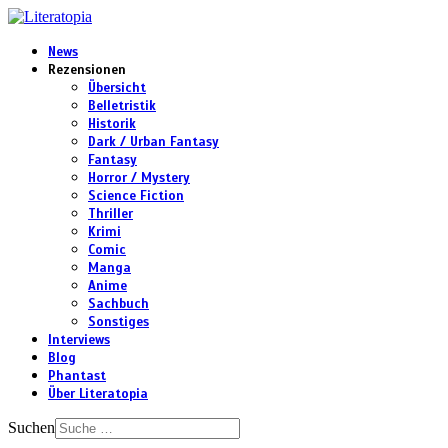
News
Rezensionen
Übersicht
Belletristik
Historik
Dark / Urban Fantasy
Fantasy
Horror / Mystery
Science Fiction
Thriller
Krimi
Comic
Manga
Anime
Sachbuch
Sonstiges
Interviews
Blog
Phantast
Über Literatopia
Suchen