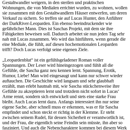
Gestaltwandler weigern, in den sterilen und praktischen
Wohnungen, die von Medialen errichtet wurden, zu wohnen, wollen
sie zusammen mit den Gestaltwandlern Häuser entwerfen, um deren
Verkauf zu sichern. So treffen sie auf Lucas Hunter, den Anführer
der DarkRiver-Leoparden. Ein ebenso beeindruckender wie
gefährlicher Mann. Dies ist Saschas Projekt, mit dem sie ihre
Fähigkeiten beweisen soll. Dadurch arbeitet sie nun jeden Tag sehr
nah mit Lucas zusammen. Wo wird das hinführen, wenn gerade die
eine Mediale, die fühlt, auf diesen hochemotionalen Leoparden
trifft? Doch Lucas verfolgt seine eigenen Ziele.
„Leopardenblut“ ist ein gefühlsgeladener Roman voller
Spannungen. Der Leser wird hineingezogen und fühlt all die
Gefühle, die Sascha ganz neu kennen lernt. Spannung, Erotik,
Humor, Liebe! Man wird eingesaugt und kann nur schwer wieder
auftauchen. Die Geschichte wird langsam und sehr glaubhaft
erzählt, man erlebt hautnah mit, wie Sascha stückchenweise ihre
Gefühle zu akzeptieren lernt und trotzdem nicht sofort in Lucas‘
Arme rennt, sondern sich entwickelt und stets eine starke Frau
bleibt. Auch Lucas lernt dazu. Anfangs interessiert ihn nur seine
eigene Sache, aber schnell muss er erkennen, was er für Sascha
empfindet und schon steckt er richtig in der Klemme. Er steht
zwischen seinem Rudel, für dessen Sicherheit er verantwortlich ist,
und der Frau, die eigentlich seine Feindin sein müsste, ihn aber so
fasziniert. Und auch die Nebencharaktere kommen bei diesem Werk