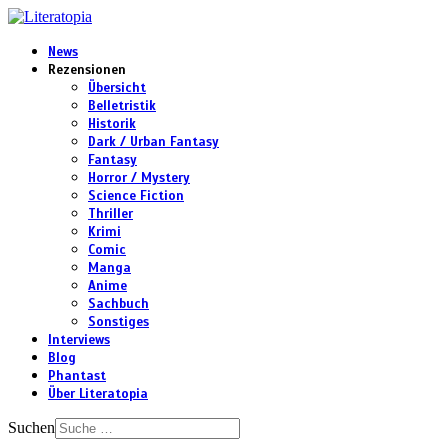
News
Rezensionen
Übersicht
Belletristik
Historik
Dark / Urban Fantasy
Fantasy
Horror / Mystery
Science Fiction
Thriller
Krimi
Comic
Manga
Anime
Sachbuch
Sonstiges
Interviews
Blog
Phantast
Über Literatopia
Suchen