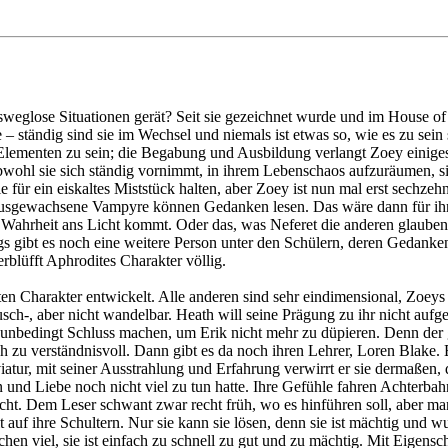
weglose Situationen gerät? Seit sie gezeichnet wurde und im House of 
ständig sind sie im Wechsel und niemals ist etwas so, wie es zu sein sc
f Elementen zu sein; die Begabung und Ausbildung verlangt Zoey einig
wohl sie sich ständig vornimmt, in ihrem Lebenschaos aufzuräumen, si
für ein eiskaltes Miststück halten, aber Zoey ist nun mal erst sechzehn
usgewachsene Vampyre können Gedanken lesen. Das wäre dann für ihre 
 Wahrheit ans Licht kommt. Oder das, was Neferet die anderen glauben 
gs gibt es noch eine weitere Person unter den Schülern, deren Gedanke
blüfft Aphrodites Charakter völlig.
en Charakter entwickelt. Alle anderen sind sehr eindimensional, Zoeys
sch-, aber nicht wandelbar. Heath will seine Prägung zu ihr nicht aufg
 unbedingt Schluss machen, um Erik nicht mehr zu düpieren. Denn der g
ach zu verständnisvoll. Dann gibt es da noch ihren Lehrer, Loren Blake.
iatur, mit seiner Ausstrahlung und Erfahrung verwirrt er sie dermaßen, da
und Liebe noch nicht viel zu tun hatte. Ihre Gefühle fahren Achterbahn
cht. Dem Leser schwant zwar recht früh, wo es hinführen soll, aber m
elt auf ihre Schultern. Nur sie kann sie lösen, denn sie ist mächtig un
en viel, sie ist einfach zu schnell zu gut und zu mächtig. Mit Eigens