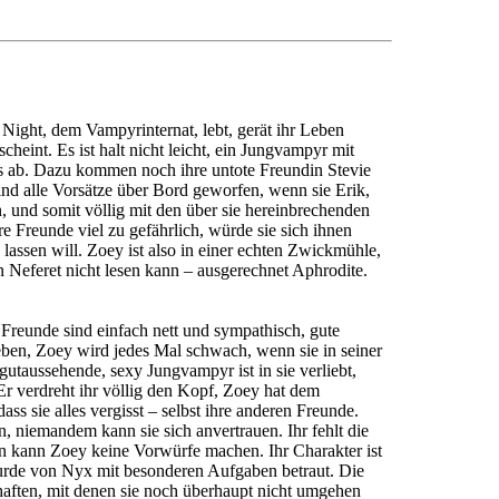
Night, dem Vampyrinternat, lebt, gerät ihr Leben
heint. Es ist halt nicht leicht, ein Jungvampyr mit
es ab. Dazu kommen noch ihre untote Freundin Stevie
nd alle Vorsätze über Bord geworfen, wenn sie Erik,
, und somit völlig mit den über sie hereinbrechenden
Freunde viel zu gefährlich, würde sie sich ihnen
lassen will. Zoey ist also in einer echten Zwickmühle,
n Neferet nicht lesen kann – ausgerechnet Aphrodite.
 Freunde sind einfach nett und sympathisch, gute
eben, Zoey wird jedes Mal schwach, wenn sie in seiner
utaussehende, sexy Jungvampyr ist in sie verliebt,
 Er verdreht ihr völlig den Kopf, Zoey hat dem
ss sie alles vergisst – selbst ihre anderen Freunde.
, niemandem kann sie sich anvertrauen. Ihr fehlt die
an kann Zoey keine Vorwürfe machen. Ihr Charakter ist
d wurde von Nyx mit besonderen Aufgaben betraut. Die
chaften, mit denen sie noch überhaupt nicht umgehen