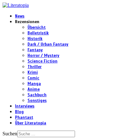
News
Rezensionen
Übersicht
Belletristik
Historik
Dark / Urban Fantasy
Fantasy
Horror / Mystery
Science Fiction
Thriller
Krimi
Comic
Manga
Anime
Sachbuch
Sonstiges
Interviews
Blog
Phantast
Über Literatopia
Suchen