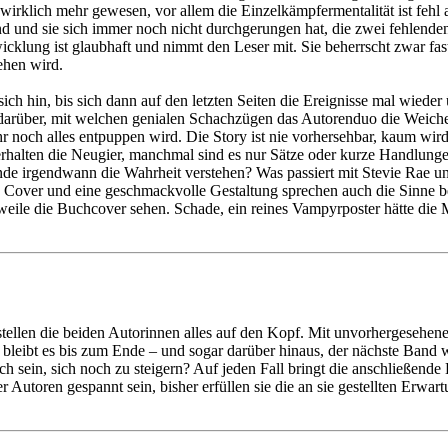
rklich mehr gewesen, vor allem die Einzelkämpfermentalität ist fehl am
nd und sie sich immer noch nicht durchgerungen hat, die zwei fehlenden
klung ist glaubhaft und nimmt den Leser mit. Sie beherrscht zwar fast
ehen wird.
ch hin, bis sich dann auf den letzten Seiten die Ereignisse mal wieder
 darüber, mit welchen genialen Schachzügen das Autorenduo die Weichen
 ihr noch alles entpuppen wird. Die Story ist nie vorhersehbar, kaum wi
rhalten die Neugier, manchmal sind es nur Sätze oder kurze Handlunge
nde irgendwann die Wahrheit verstehen? Was passiert mit Stevie Rae u
s Cover und eine geschmackvolle Gestaltung sprechen auch die Sinne b
eile die Buchcover sehen. Schade, ein reines Vampyrposter hätte die 
ellen die beiden Autorinnen alles auf den Kopf. Mit unvorhergesehene
nd bleibt es bis zum Ende – und sogar darüber hinaus, der nächste Band
ch sein, sich noch zu steigern? Auf jeden Fall bringt die anschließend
 Autoren gespannt sein, bisher erfüllen sie die an sie gestellten Erwart