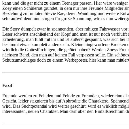
kann und die gar nicht zu einem Teenager passen. Hier wäre weniger wi
Zoey einen Schülerrat gründet, in dem nur ihre Freunde Mitglieder si
Beziehung zur untoten Stevie Rae, deren Wandlung und weitere Entwic
sehr aufwühlend und sorgen für große Spannung, wie es nun weiterg
Die Story dümpelt zwar in spannenden, aber ruhigen Fahrwasser vor si
Leser schwirrt anschließend der Kopf und man ist nur noch verblüfft
Erheiterung, man fühlt mit ihr und ist äußerst gespannt, was sich bei
bestimmt etwas komplett anderes ein. Kleine hingeworfene Brocken e
wirklich die Gottesfürchtigen, die getötet haben? Werden Zoeys Freu
nächsten Band, den man auf keinen Fall verpassen sollte. Ein schöne
Schutzumschlages doch zu einem Werbeposter, hier kann man mittlerw
Fazit
Freunde werden zu Feinden und Feinde zu Freunden, wieder einmal st
Gesicht, leider stagnieren bis auf Aphrodite die Charaktere. Spanne
wird. Das Suchtpotential wird weiter geschürt, wird es wirklich mögli
interessanten, neuen Charakter. Man darf über den Einfallsreichtum der