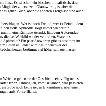
 Platz. Es ist schon ein bisschen unrealistisch, dass
 Mitglieder zu ersetzen. Glaubwürdig ist aber die
 das ganze Buch, aber die anderen Ereignisse sind auch
 überschlagen. Wer ist noch Freund, wer ist Feind – dem
 neu stellt. Aphrodite sorgt immer wieder für
rd man in eine Richtung gelenkt, fällt dem Autorenduo
n, die das Weltbild wieder verdrehen. Waren es
nd Aphrodite? Ein paar Antworten gibt es bestimmt im
eim Lesen an, leider wird das Innencover des
Mädchenherzen bestimmt viel höher schlagen lassen.
n Weichen geben sie der Geschichte ein völlig neues
 wartet schon. Unmöglich, vorauszuahnen, was passieren
e Leseprobe noch keine neuen Erkenntnisse, aber einen
ungen aufs Vortrefflichste.