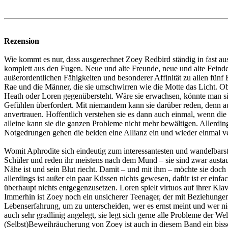
Rezension
Wie kommt es nur, dass ausgerechnet Zoey Redbird ständig in fast aus
komplett aus den Fugen. Neue und alte Freunde, neue und alte Feinde – 
außerordentlichen Fähigkeiten und besonderer Affinität zu allen fün
Rae und die Männer, die sie umschwirren wie die Motte das Licht. Ob
Heath oder Loren gegenübersteht. Wäre sie erwachsen, könnte man sie 
Gefühlen überfordert. Mit niemandem kann sie darüber reden, denn a
anvertrauen. Hoffentlich verstehen sie es dann auch einmal, wenn die
alleine kann sie die ganzen Probleme nicht mehr bewältigen. Allerdin
Notgedrungen gehen die beiden eine Allianz ein und wieder einmal ver
Womit Aphrodite sich eindeutig zum interessantesten und wandelbarst
Schüler und reden ihr meistens nach dem Mund – sie sind zwar austau
Nähe ist und sein Blut riecht. Damit – und mit ihm – möchte sie doch
allerdings ist außer ein paar Küssen nichts gewesen, dafür ist er einf
überhaupt nichts entgegenzusetzen. Loren spielt virtuos auf ihrer Klav
Immerhin ist Zoey noch ein unsicherer Teenager, der mit Beziehungen 
Lebenserfahrung, um zu unterscheiden, wer es ernst meint und wer ni
auch sehr gradlinig angelegt, sie legt sich gerne alle Probleme der W
(Selbst)Beweihräucherung von Zoey ist auch in diesem Band ein bissch