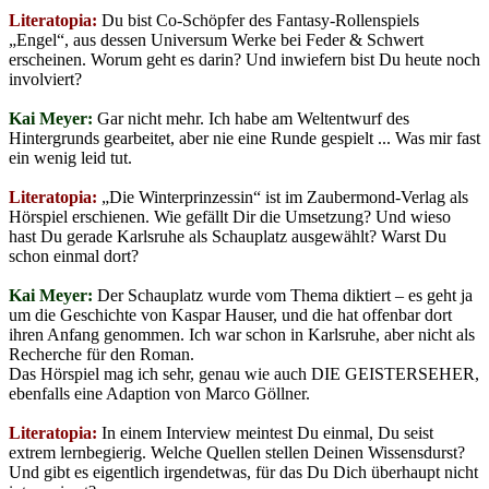
Literatopia:
Du bist Co-Schöpfer des Fantasy-Rollenspiels
„Engel“, aus dessen Universum Werke bei Feder & Schwert
erscheinen. Worum geht es darin? Und inwiefern bist Du heute noch
involviert?
Kai Meyer:
Gar nicht mehr. Ich habe am Weltentwurf des
Hintergrunds gearbeitet, aber nie eine Runde gespielt ... Was mir fast
ein wenig leid tut.
Literatopia:
„Die Winterprinzessin“ ist im Zaubermond-Verlag als
Hörspiel erschienen. Wie gefällt Dir die Umsetzung? Und wieso
hast Du gerade Karlsruhe als Schauplatz ausgewählt? Warst Du
schon einmal dort?
Kai Meyer:
Der Schauplatz wurde vom Thema diktiert – es geht ja
um die Geschichte von Kaspar Hauser, und die hat offenbar dort
ihren Anfang genommen. Ich war schon in Karlsruhe, aber nicht als
Recherche für den Roman.
Das Hörspiel mag ich sehr, genau wie auch DIE GEISTERSEHER,
ebenfalls eine Adaption von Marco Göllner.
Literatopia:
In einem Interview meintest Du einmal, Du seist
extrem lernbegierig. Welche Quellen stellen Deinen Wissensdurst?
Und gibt es eigentlich irgendetwas, für das Du Dich überhaupt nicht