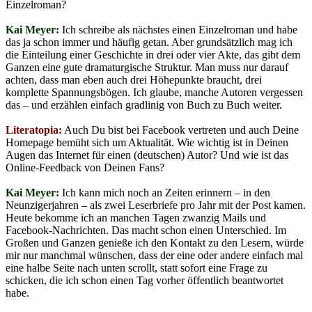
Einzelroman?
Kai Meyer:
Ich schreibe als nächstes einen Einzelroman und habe
das ja schon immer und häufig getan. Aber grundsätzlich mag ich
die Einteilung einer Geschichte in drei oder vier Akte, das gibt dem
Ganzen eine gute dramaturgische Struktur. Man muss nur darauf
achten, dass man eben auch drei Höhepunkte braucht, drei
komplette Spannungsbögen. Ich glaube, manche Autoren vergessen
das – und erzählen einfach gradlinig von Buch zu Buch weiter.
Literatopia:
Auch Du bist bei Facebook vertreten und auch Deine
Homepage bemüht sich um Aktualität. Wie wichtig ist in Deinen
Augen das Internet für einen (deutschen) Autor? Und wie ist das
Online-Feedback von Deinen Fans?
Kai Meyer:
Ich kann mich noch an Zeiten erinnern – in den
Neunzigerjahren – als zwei Leserbriefe pro Jahr mit der Post kamen.
Heute bekomme ich an manchen Tagen zwanzig Mails und
Facebook-Nachrichten. Das macht schon einen Unterschied. Im
Großen und Ganzen genieße ich den Kontakt zu den Lesern, würde
mir nur manchmal wünschen, dass der eine oder andere einfach mal
eine halbe Seite nach unten scrollt, statt sofort eine Frage zu
schicken, die ich schon einen Tag vorher öffentlich beantwortet
habe.