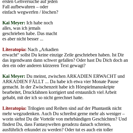
ersten Gehversuche auf jeden
Fall aufbewahren – oder
einfach wegwerfen / löschen?
Kai Meyer:
Ich habe noch
alles, was ich jemals
geschrieben habe. Das macht
es aber nicht besser ...
Literatopia:
Nach „Arkadien
erwacht“ sollst Du keine einzige Zeile geschrieben haben. Ist Dir
das irgendwann dann schwer gefallen? Oder hast Du Dich doch an
den ein oder anderen kürzeren Text gewagt?
Kai Meyer:
Du meinst, zwischen ARKADIEN ERWACHT und
ARKADIEN FÄLLT ... Da habe ich etwa vier Monate Pause
gemacht. In der Zwischenzeit habe ich Hörspielmanuskripte
bearbeitet, Druckfahnen korrigiert und erstaunlich viel Arbeit
gehabt, mit der ich so nicht gerechnet hatte.
Literatopia:
Trilogien und Reihen sind auf der Phantastik nicht
mehr wegzudenken. Auch Du schreibst gerne mehr als weniger –
worin siehst Du die Vorteile von mehrbändigen Geschichten? Und
findest Du, dass Fantasywelten geradezu danach schreien,
ausführlich erkundet zu werden? Oder tut es auch ein toller