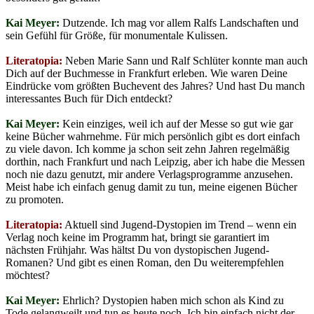
Kai Meyer:
Dutzende. Ich mag vor allem Ralfs Landschaften und
sein Gefühl für Größe, für monumentale Kulissen.
Literatopia:
Neben Marie Sann und Ralf Schlüter konnte man auch
Dich auf der Buchmesse in Frankfurt erleben. Wie waren Deine
Eindrücke vom größten Buchevent des Jahres? Und hast Du manch
interessantes Buch für Dich entdeckt?
Kai Meyer:
Kein einziges, weil ich auf der Messe so gut wie gar
keine Bücher wahrnehme. Für mich persönlich gibt es dort einfach
zu viele davon. Ich komme ja schon seit zehn Jahren regelmäßig
dorthin, nach Frankfurt und nach Leipzig, aber ich habe die Messen
noch nie dazu genutzt, mir andere Verlagsprogramme anzusehen.
Meist habe ich einfach genug damit zu tun, meine eigenen Bücher
zu promoten.
Literatopia:
Aktuell sind Jugend-Dystopien im Trend – wenn ein
Verlag noch keine im Programm hat, bringt sie garantiert im
nächsten Frühjahr. Was hältst Du von dystopischen Jugend-
Romanen? Und gibt es einen Roman, den Du weiterempfehlen
möchtest?
Kai Meyer:
Ehrlich? Dystopien haben mich schon als Kind zu
Tode gelangweilt und tun es heute noch. Ich bin einfach nicht der