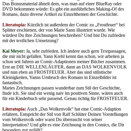
Das Bonusmaterial ähnelt dem, was man auf einer BlueRay oder
DVD bekommen würde: Es gibt ein ausführliches Making-Of des
Romans, dazu diverse Artikel zu Einzelthemen der Geschichte.
Literatopia:
Kürzlich ist außerdem der Comic zu „Frostfeuer“ bei
Splitter erschienen, der von Marie Sann illustriert wurde. Wie
würdest Du ihre Zeichnungen beschreiben? Und bist Du zufrieden
mit der textlichen Umsetzung?
Kai Meyer:
Ja, sehr zufrieden. Ich ändere auch gern Textpassagen,
die mir nicht gefallen. Yann Krehl kennt das schon, wir arbeiten ja
schon seit Jahren an Comic-Adaptionen meiner Bücher zusammen.
Erst an DIE WELLENLÄUFER, dann an DAS WOLKENVOLK
und nun eben an FROSTFEUER. Aber das sind stilistische
Kleinigkeiten, Yanns Umbruch des Romans in Einzelbilder ist
fantastisch.
Maries Zeichnungen passen wunderbar zum Stil der Geschichte,
finde ich. Sie sind ein wenig naiv im positiven Sinne, wären auch
für ein Kinderbuch sehr passend. Genau richtig für FROSTFEUER.
Literatopia:
Auch „Das Wolkenvolk“ hat eine Comic-Adaption
erfahren. Entspricht der Stil von Ralf Schlüter Deinen Vorstellungen
vom Wolkenvolk oder warst Du überrascht von seiner
Interpretation? Und gibt es eine Zeichnung in den Comics, die Dir
besonders gut gefällt?