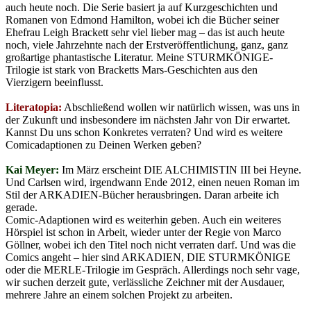
auch heute noch. Die Serie basiert ja auf Kurzgeschichten und
Romanen von Edmond Hamilton, wobei ich die Bücher seiner
Ehefrau Leigh Brackett sehr viel lieber mag – das ist auch heute
noch, viele Jahrzehnte nach der Erstveröffentlichung, ganz, ganz
großartige phantastische Literatur. Meine STURMKÖNIGE-
Trilogie ist stark von Bracketts Mars-Geschichten aus den
Vierzigern beeinflusst.
Literatopia:
Abschließend wollen wir natürlich wissen, was uns in
der Zukunft und insbesondere im nächsten Jahr von Dir erwartet.
Kannst Du uns schon Konkretes verraten? Und wird es weitere
Comicadaptionen zu Deinen Werken geben?
Kai Meyer:
Im März erscheint DIE ALCHIMISTIN III bei Heyne.
Und Carlsen wird, irgendwann Ende 2012, einen neuen Roman im
Stil der ARKADIEN-Bücher herausbringen. Daran arbeite ich
gerade.
Comic-Adaptionen wird es weiterhin geben. Auch ein weiteres
Hörspiel ist schon in Arbeit, wieder unter der Regie von Marco
Göllner, wobei ich den Titel noch nicht verraten darf. Und was die
Comics angeht – hier sind ARKADIEN, DIE STURMKÖNIGE
oder die MERLE-Trilogie im Gespräch. Allerdings noch sehr vage,
wir suchen derzeit gute, verlässliche Zeichner mit der Ausdauer,
mehrere Jahre an einem solchen Projekt zu arbeiten.