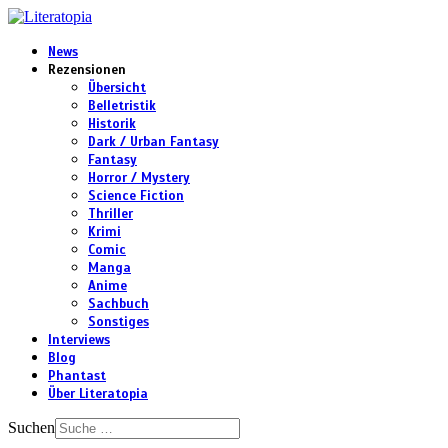
News
Rezensionen
Übersicht
Belletristik
Historik
Dark / Urban Fantasy
Fantasy
Horror / Mystery
Science Fiction
Thriller
Krimi
Comic
Manga
Anime
Sachbuch
Sonstiges
Interviews
Blog
Phantast
Über Literatopia
Suchen