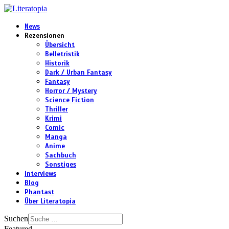
News
Rezensionen
Übersicht
Belletristik
Historik
Dark / Urban Fantasy
Fantasy
Horror / Mystery
Science Fiction
Thriller
Krimi
Comic
Manga
Anime
Sachbuch
Sonstiges
Interviews
Blog
Phantast
Über Literatopia
Suchen
Featured