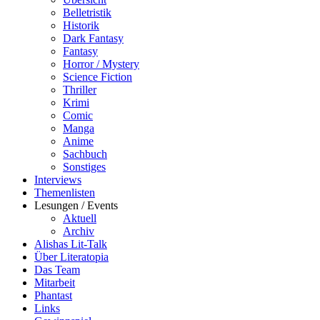
Belletristik
Historik
Dark Fantasy
Fantasy
Horror / Mystery
Science Fiction
Thriller
Krimi
Comic
Manga
Anime
Sachbuch
Sonstiges
Interviews
Themenlisten
Lesungen / Events
Aktuell
Archiv
Alishas Lit-Talk
Über Literatopia
Das Team
Mitarbeit
Phantast
Links