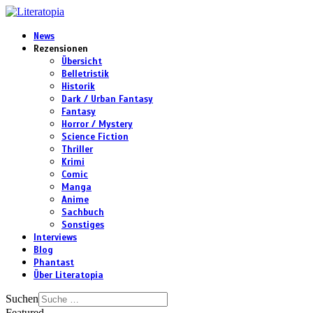
News
Rezensionen
Übersicht
Belletristik
Historik
Dark / Urban Fantasy
Fantasy
Horror / Mystery
Science Fiction
Thriller
Krimi
Comic
Manga
Anime
Sachbuch
Sonstiges
Interviews
Blog
Phantast
Über Literatopia
Suchen
Featured