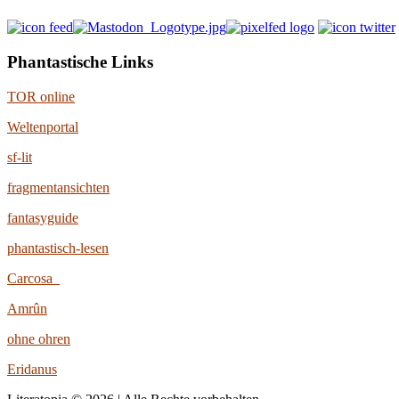
Phantastische Links
TOR online
Weltenportal
sf-lit
fragmentansichten
fantasyguide
phantastisch-lesen
Carcosa
Amrûn
ohne ohren
Eridanus