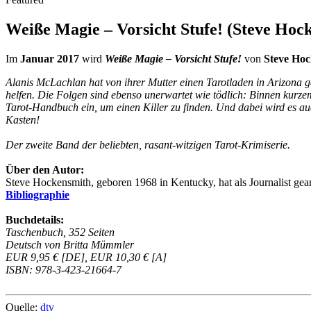
Weiße Magie – Vorsicht Stufe! (Steve Hoc
Im
Januar 2017
wird
Weiße Magie – Vorsicht Stufe!
von
Steve Ho
Alanis McLachlan hat von ihrer Mutter einen Tarotladen in Arizona ge
helfen. Die Folgen sind ebenso unerwartet wie tödlich: Binnen kurze
Tarot-Handbuch ein, um einen Killer zu finden. Und dabei wird es auc
Kasten!
Der zweite Band der beliebten, rasant-witzigen Tarot-Krimiserie.
Über den Autor:
Steve Hockensmith, geboren 1968 in Kentucky, hat als Journalist gearb
Bibliographie
Buchdetails:
Taschenbuch, 352 Seiten
Deutsch von Britta Mümmler
EUR 9,95 € [DE], EUR 10,30 € [A]
ISBN: 978-3-423-21664-7
Quelle:
dtv