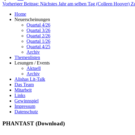
Vorheriger Beitrag: Nächstes Jahr am selben Tag (Colleen Hoover)
Z
Home
Neuerscheinungen
Quartal 4/26
Quartal 3/26
Quartal 2/26
Quartal 1/26
Quartal 4/25
Archiv
Themenlisten
Lesungen / Events
Aktuell
Archiv
Alishas Lit-Talk
Das Team
Mitarbeit
Links
Gewinnspiel
Impressum
Datenschutz
PHANTAST (Download)