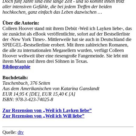
Doch fünf Jahre sind eine lange Zeit - und so kommt ihnen trotz
aller intensiven Gefühle, die bei jedem Treffen der beiden
hochkochen, ganz einfach das Leben dazwischen …
Über die Autorin:
Colleen Hoover stand mit ihrem Debüt ›Weil ich Layken liebe‹, das
sie zunächst als eBook veröffentlichte, sofort auf der Bestsellerliste
der ›New York Times‹. Mittlerweile hat sie auch in Deutschland die
SPIEGEL-Bestsellerliste erobert. Mit ihren zahlreichen Romanen,
die alle zu internationalen Megasellern wurden, verfügt Colleen
Hoover weltweit über eine riesengroße Fangemeinde. Sie lebt mit
ihrem Mann und ihren drei Söhnen in Texas.
Bibliographie
Buchdetails:
Taschenbuch, 376 Seiten
Aus dem Amerikanischen von Katarina Ganslandt
EUR 14,95 € [DE], EUR 15,40 € [A]
ISBN: 978-3-423-74025-8
Zur Rezension von „Weil ich Layken liebe”
Zur Rezension von „Weil ich Will liebe”
Quelle:
dtv