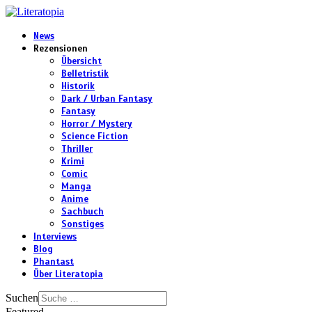
News
Rezensionen
Übersicht
Belletristik
Historik
Dark / Urban Fantasy
Fantasy
Horror / Mystery
Science Fiction
Thriller
Krimi
Comic
Manga
Anime
Sachbuch
Sonstiges
Interviews
Blog
Phantast
Über Literatopia
Suchen
Featured