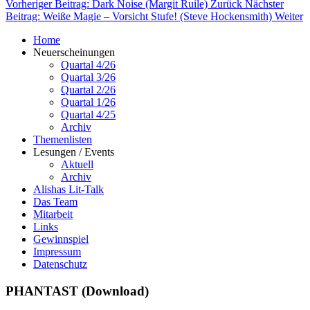
Vorheriger Beitrag: Dark Noise (Margit Ruile)
Zurück
Nächster
Beitrag: Weiße Magie – Vorsicht Stufe! (Steve Hockensmith)
Weiter
Home
Neuerscheinungen
Quartal 4/26
Quartal 3/26
Quartal 2/26
Quartal 1/26
Quartal 4/25
Archiv
Themenlisten
Lesungen / Events
Aktuell
Archiv
Alishas Lit-Talk
Das Team
Mitarbeit
Links
Gewinnspiel
Impressum
Datenschutz
PHANTAST (Download)