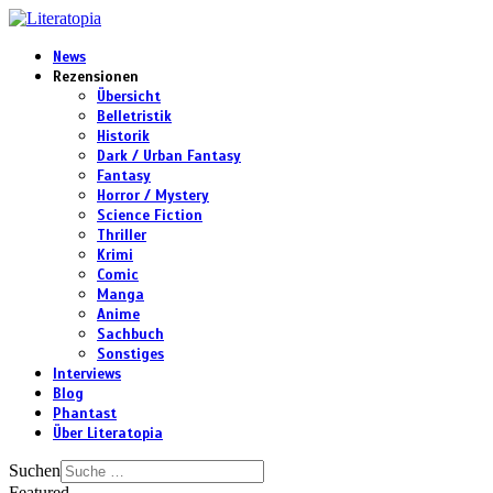
News
Rezensionen
Übersicht
Belletristik
Historik
Dark / Urban Fantasy
Fantasy
Horror / Mystery
Science Fiction
Thriller
Krimi
Comic
Manga
Anime
Sachbuch
Sonstiges
Interviews
Blog
Phantast
Über Literatopia
Suchen
Featured