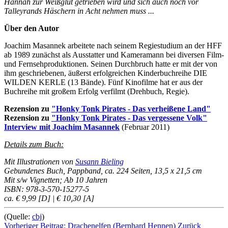
Hannah zur Weißglut getrieben wird und sich auch noch vor
Talleyrands Häschern in Acht nehmen muss ...
Über den Autor
Joachim Masannek arbeitete nach seinem Regiestudium an der HFF
ab 1989 zunächst als Ausstatter und Kameramann bei diversen Film-
und Fernsehproduktionen. Seinen Durchbruch hatte er mit der von
ihm geschriebenen, äußerst erfolgreichen Kinderbuchreihe DIE
WILDEN KERLE (13 Bände). Fünf Kinofilme hat er aus der
Buchreihe mit großem Erfolg verfilmt (Drehbuch, Regie).
Rezension zu
"Honky Tonk Pirates - Das verheißene Land"
Rezension zu
"Honky Tonk Pirates - Das vergessene Volk"
Interview mit Joachim Masannek
(Februar 2011)
Details zum Buch:
Mit Illustrationen von
Susann Bieling
Gebundenes Buch, Pappband,
ca. 224 Seiten
,
13,5 x 21,5 cm
Mit s/w Vignetten; Ab 10 Jahren
ISBN: 978-3-570-15277-5
ca. € 9,99 [D]
|
€ 10,30 [A]
(Quelle:
cbj
)
Vorheriger Beitrag: Drachenelfen (Bernhard Hennen)
Zurück