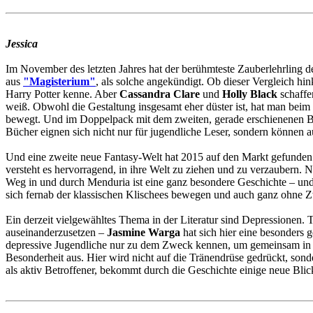
Jessica
Im November des letzten Jahres hat der berühmteste Zauberlehrlin
aus
"Magisterium"
, als solche angekündigt. Ob dieser Vergleich hin
Harry Potter kenne. Aber
Cassandra Clare
und
Holly Black
schaffe
weiß. Obwohl die Gestaltung insgesamt eher düster ist, hat man beim L
bewegt. Und im Doppelpack mit dem zweiten, gerade erschienenen
Bücher eignen sich nicht nur für jugendliche Leser, sondern können 
Und eine zweite neue Fantasy-Welt hat 2015 auf den Markt gefunden
versteht es hervorragend, in ihre Welt zu ziehen und zu verzaubern. N
Weg in und durch Menduria ist eine ganz besondere Geschichte – und
sich fernab der klassischen Klischees bewegen und auch ganz ohne
Ein derzeit vielgewähltes Thema in der Literatur sind Depressionen.
auseinanderzusetzen –
Jasmine Warga
hat sich hier eine besonders 
depressive Jugendliche nur zu dem Zweck kennen, um gemeinsam in de
Besonderheit aus. Hier wird nicht auf die Tränendrüse gedrückt, son
als aktiv Betroffener, bekommt durch die Geschichte einige neue Blick