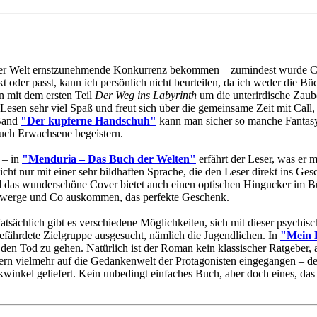
g der Welt ernstzunehmende Konkurrenz bekommen – zumindest wurde C
kt oder passt, kann ich persönlich nicht beurteilen, da ich weder die B
n mit dem ersten Teil
Der Weg ins Labyrinth
um die unterirdische Zaube
esen sehr viel Spaß und freut sich über die gemeinsame Zeit mit Call, 
 Band
"Der kupferne Handschuh"
kann man sicher so manche Fantas
auch Erwachsene begeistern.
 – in
"Menduria – Das Buch der Welten"
erfährt der Leser, was er m
icht nur mit einer sehr bildhaften Sprache, die den Leser direkt ins Ges
 das wunderschöne Cover bietet auch einen optischen Hingucker im Bü
 Zwerge und Co auskommen, das perfekte Geschenk.
 Tatsächlich gibt es verschiedene Möglichkeiten, sich mit dieser psyc
gefährdete Zielgruppe ausgesucht, nämlich die Jugendlichen. In
"Mein 
n Tod zu gehen. Natürlich ist der Roman kein klassischer Ratgeber, 
dern vielmehr auf die Gedankenwelt der Protagonisten eingegangen – d
winkel geliefert. Kein unbedingt einfaches Buch, aber doch eines, das 