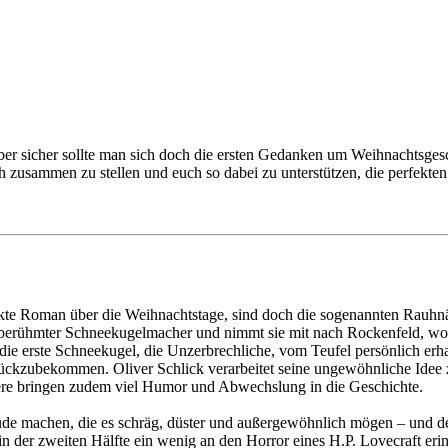
, aber sicher sollte man sich doch die ersten Gedanken um Weihnachtsg
 zusammen zu stellen und euch so dabei zu unterstützen, die perfekten
ekte Roman über die Weihnachtstage, sind doch die sogenannten Rauhn
n berühmter Schneekugelmacher und nimmt sie mit nach Rockenfeld, wo 
die erste Schneekugel, die Unzerbrechliche, vom Teufel persönlich erha
 zurückzubekommen. Oliver Schlick verarbeitet seine ungewöhnliche Ide
tere bringen zudem viel Humor und Abwechslung in die Geschichte.
ude machen, die es schräg, düster und außergewöhnlich mögen – und de
 der zweiten Hälfte ein wenig an den Horror eines H.P. Lovecraft erin