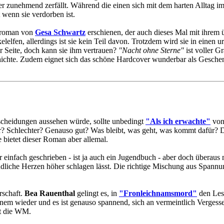
aber zunehmend zerfällt. Während die einen sich mit dem harten Alltag 
 wenn sie verdorben ist.
elroman von
Gesa Schwartz
erschienen, der auch dieses Mal mit ihrem ü
fen, allerdings ist sie kein Teil davon. Trotzdem wird sie in einen ur
r Seite, doch kann sie ihm vertrauen?
"Nacht ohne Sterne"
ist voller G
hichte. Zudem eignet sich das schöne Hardcover wunderbar als Gesche
scheidungen aussehen würde, sollte unbedingt
"Als ich erwachte"
vo
r? Schlechter? Genauso gut? Was bleibt, was geht, was kommt dafür? 
fe bietet dieser Roman aber allemal.
infach geschrieben - ist ja auch ein Jugendbuch - aber doch überaus 
dliche Herzen höher schlagen lässt. Die richtige Mischung aus Spann
rschaft.
Bea Rauenthal
gelingt es, in
"Fronleichnamsmord"
den Lese
inem wieder und es ist genauso spannend, sich an vermeintlich Vergesse
bt die WM.