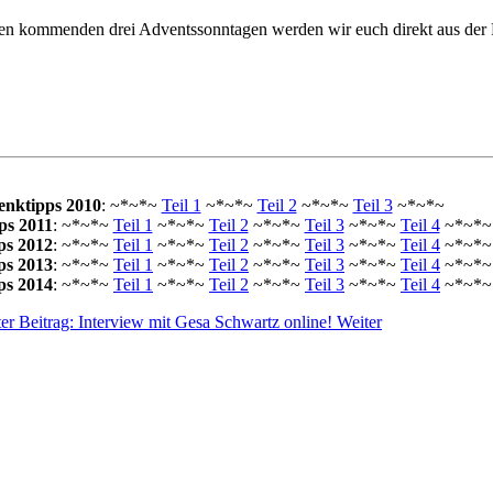
en kommenden drei Adventssonntagen werden wir euch direkt aus der Reda
enktipps 2010
: ~*~*~
Teil 1
~*~*~
Teil 2
~*~*~
Teil 3
~*~*~
ps 2011
: ~*~*~
Teil 1
~*~*~
Teil 2
~*~*~
Teil 3
~*~*~
Teil 4
~*~*~
ps 2012
: ~*~*~
Teil 1
~*~*~
Teil 2
~*~*~
Teil 3
~*~*~
Teil 4
~*~*~
ps 2013
: ~*~*~
Teil 1
~*~*~
Teil 2
~*~*~
Teil 3
~*~*~
Teil 4
~*~*~
ps 2014
: ~*~*~
Teil 1
~*~*~
Teil 2
~*~*~
Teil 3
~*~*~
Teil 4
~*~*~
er Beitrag: Interview mit Gesa Schwartz online!
Weiter