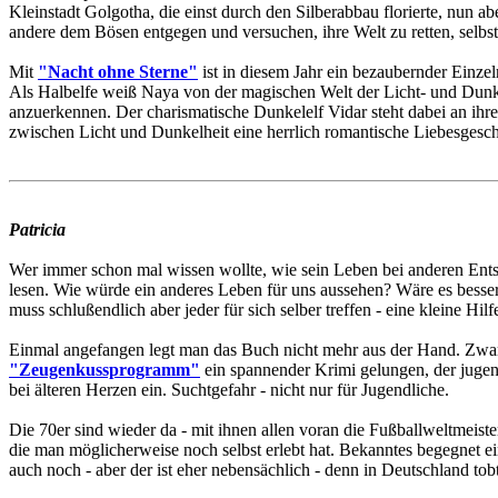
Kleinstadt Golgotha, die einst durch den Silberabbau florierte, nun 
andere dem Bösen entgegen und versuchen, ihre Welt zu retten, selbst
Mit
"Nacht ohne Sterne"
ist in diesem Jahr ein bezaubernder Einz
Als Halbelfe weiß Naya von der magischen Welt der Licht- und Dunkelel
anzuerkennen. Der charismatische Dunkelelf Vidar steht dabei an ihre
zwischen Licht und Dunkelheit eine herrlich romantische Liebesgesc
Patricia
Wer immer schon mal wissen wollte, wie sein Leben bei anderen Ent
lesen. Wie würde ein anderes Leben für uns aussehen? Wäre es besse
muss schlußendlich aber jeder für sich selber treffen - eine kleine Hil
Einmal angefangen legt man das Buch nicht mehr aus der Hand. Zwar e
"Zeugenkussprogramm"
ein spannender Krimi gelungen, der jugen
bei älteren Herzen ein. Suchtgefahr - nicht nur für Jugendliche.
Die 70er sind wieder da - mit ihnen allen voran die Fußballweltmeiste
die man möglicherweise noch selbst erlebt hat. Bekanntes begegnet e
auch noch - aber der ist eher nebensächlich - denn in Deutschland to