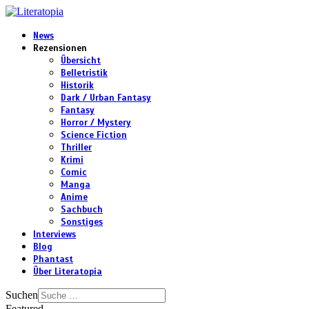
News
Rezensionen
Übersicht
Belletristik
Historik
Dark / Urban Fantasy
Fantasy
Horror / Mystery
Science Fiction
Thriller
Krimi
Comic
Manga
Anime
Sachbuch
Sonstiges
Interviews
Blog
Phantast
Über Literatopia
Suchen
Featured