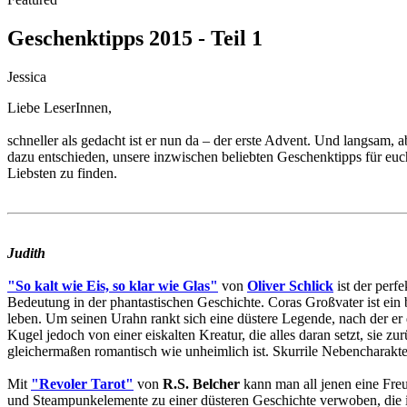
Geschenktipps 2015 - Teil 1
Jessica
Liebe LeserInnen,
schneller als gedacht ist er nun da – der erste Advent. Und langsam
dazu entschieden, unsere inzwischen beliebten Geschenktipps für euch
Liebsten zu finden.
Judith
"So kalt wie Eis, so klar wie Glas"
von
Oliver Schlick
ist der perf
Bedeutung in der phantastischen Geschichte. Coras Großvater ist ei
leben. Um seinen Urahn rankt sich eine düstere Legende, nach der er 
Kugel jedoch von einer eiskalten Kreatur, die alles daran setzt, sie
gleichermaßen romantisch wie unheimlich ist. Skurrile Nebencharak
Mit
"Revoler Tarot"
von
R.S. Belcher
kann man all jenen eine Fre
und Steampunkelemente zu einer düsteren Geschichte verwoben, die in