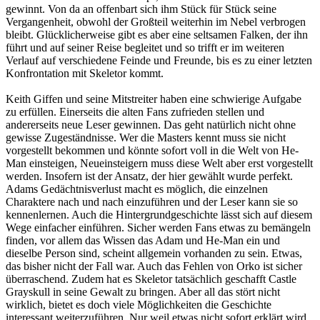
gewinnt. Von da an offenbart sich ihm Stück für Stück seine
Vergangenheit, obwohl der Großteil weiterhin im Nebel verbrogen
bleibt. Glücklicherweise gibt es aber eine seltsamen Falken, der ihn
führt und auf seiner Reise begleitet und so trifft er im weiteren
Verlauf auf verschiedene Feinde und Freunde, bis es zu einer letzten
Konfrontation mit Skeletor kommt.
Keith Giffen und seine Mitstreiter haben eine schwierige Aufgabe
zu erfüllen. Einerseits die alten Fans zufrieden stellen und
andererseits neue Leser gewinnen. Das geht natürlich nicht ohne
gewisse Zugeständnisse. Wer die Masters kennt muss sie nicht
vorgestellt bekommen und könnte sofort voll in die Welt von He-
Man einsteigen, Neueinsteigern muss diese Welt aber erst vorgestellt
werden. Insofern ist der Ansatz, der hier gewählt wurde perfekt.
Adams Gedächtnisverlust macht es möglich, die einzelnen
Charaktere nach und nach einzuführen und der Leser kann sie so
kennenlernen. Auch die Hintergrundgeschichte lässt sich auf diesem
Wege einfacher einführen. Sicher werden Fans etwas zu bemängeln
finden, vor allem das Wissen das Adam und He-Man ein und
dieselbe Person sind, scheint allgemein vorhanden zu sein. Etwas,
das bisher nicht der Fall war. Auch das Fehlen von Orko ist sicher
überraschend. Zudem hat es Skeletor tatsächlich geschafft Castle
Grayskull in seine Gewalt zu bringen. Aber all das stört nicht
wirklich, bietet es doch viele Möglichkeiten die Geschichte
interessant weiterzuführen. Nur weil etwas nicht sofort erklärt wird,