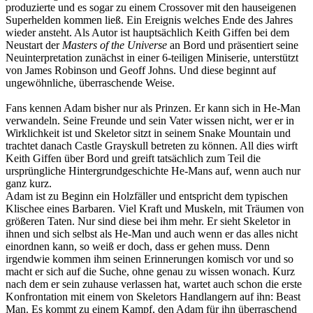
produzierte und es sogar zu einem Crossover mit den hauseigenen
Superhelden kommen ließ. Ein Ereignis welches Ende des Jahres
wieder ansteht. Als Autor ist hauptsächlich Keith Giffen bei dem
Neustart der
Masters of the Universe
an Bord und präsentiert seine
Neuinterpretation zunächst in einer 6-teiligen Miniserie, unterstützt
von James Robinson und Geoff Johns. Und diese beginnt auf
ungewöhnliche, überraschende Weise.
Fans kennen Adam bisher nur als Prinzen. Er kann sich in He-Man
verwandeln. Seine Freunde und sein Vater wissen nicht, wer er in
Wirklichkeit ist und Skeletor sitzt in seinem Snake Mountain und
trachtet danach Castle Grayskull betreten zu können. All dies wirft
Keith Giffen über Bord und greift tatsächlich zum Teil die
ursprüngliche Hintergrundgeschichte He-Mans auf, wenn auch nur
ganz kurz.
Adam ist zu Beginn ein Holzfäller und entspricht dem typischen
Klischee eines Barbaren. Viel Kraft und Muskeln, mit Träumen von
größeren Taten. Nur sind diese bei ihm mehr. Er sieht Skeletor in
ihnen und sich selbst als He-Man und auch wenn er das alles nicht
einordnen kann, so weiß er doch, dass er gehen muss. Denn
irgendwie kommen ihm seinen Erinnerungen komisch vor und so
macht er sich auf die Suche, ohne genau zu wissen wonach. Kurz
nach dem er sein zuhause verlassen hat, wartet auch schon die erste
Konfrontation mit einem von Skeletors Handlangern auf ihn: Beast
Man. Es kommt zu einem Kampf, den Adam für ihn überraschend