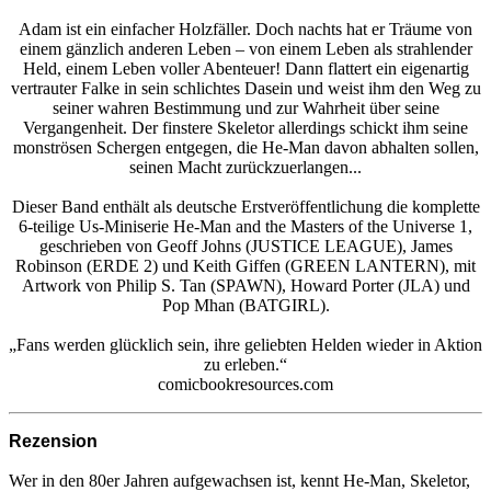
Adam ist ein einfacher Holzfäller. Doch nachts hat er Träume von
einem gänzlich anderen Leben – von einem Leben als strahlender
Held, einem Leben voller Abenteuer! Dann flattert ein eigenartig
vertrauter Falke in sein schlichtes Dasein und weist ihm den Weg zu
seiner wahren Bestimmung und zur Wahrheit über seine
Vergangenheit. Der finstere Skeletor allerdings schickt ihm seine
monströsen Schergen entgegen, die He-Man davon abhalten sollen,
seinen Macht zurückzuerlangen...
Dieser Band enthält als deutsche Erstveröffentlichung die komplette
6-teilige Us-Miniserie He-Man and the Masters of the Universe 1,
geschrieben von Geoff Johns (JUSTICE LEAGUE), James
Robinson (ERDE 2) und Keith Giffen (GREEN LANTERN), mit
Artwork von Philip S. Tan (SPAWN), Howard Porter (JLA) und
Pop Mhan (BATGIRL).
„Fans werden glücklich sein, ihre geliebten Helden wieder in Aktion
zu erleben.“
comicbookresources.com
Rezension
Wer in den 80er Jahren aufgewachsen ist, kennt He-Man, Skeletor,