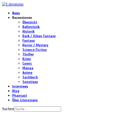
News
Rezensionen
Übersicht
Belletristik
Historik
Dark / Urban Fantasy
Fantasy
Horror / Mystery
Science Fiction
Thriller
Krimi
Comic
Manga
Anime
Sachbuch
Sonstiges
Interviews
Blog
Phantast
Über Literatopia
Suchen