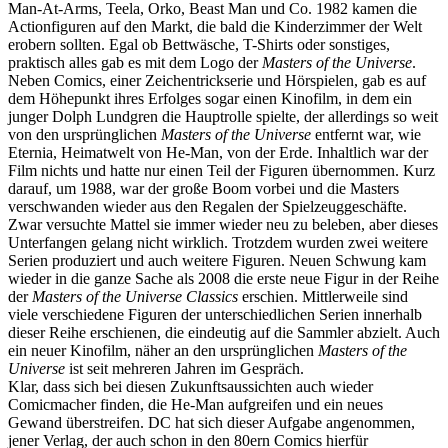
Man-At-Arms, Teela, Orko, Beast Man und Co. 1982 kamen die
Actionfiguren auf den Markt, die bald die Kinderzimmer der Welt
erobern sollten. Egal ob Bettwäsche, T-Shirts oder sonstiges,
praktisch alles gab es mit dem Logo der
Masters of the Universe
.
Neben Comics, einer Zeichentrickserie und Hörspielen, gab es auf
dem Höhepunkt ihres Erfolges sogar einen Kinofilm, in dem ein
junger Dolph Lundgren die Hauptrolle spielte, der allerdings so weit
von den ursprünglichen
Masters of the Universe
entfernt war, wie
Eternia, Heimatwelt von He-Man, von der Erde. Inhaltlich war der
Film nichts und hatte nur einen Teil der Figuren übernommen. Kurz
darauf, um 1988, war der große Boom vorbei und die Masters
verschwanden wieder aus den Regalen der Spielzeuggeschäfte.
Zwar versuchte Mattel sie immer wieder neu zu beleben, aber dieses
Unterfangen gelang nicht wirklich. Trotzdem wurden zwei weitere
Serien produziert und auch weitere Figuren. Neuen Schwung kam
wieder in die ganze Sache als 2008 die erste neue Figur in der Reihe
der
Masters of the Universe Classics
erschien. Mittlerweile sind
viele verschiedene Figuren der unterschiedlichen Serien innerhalb
dieser Reihe erschienen, die eindeutig auf die Sammler abzielt. Auch
ein neuer Kinofilm, näher an den ursprünglichen
Masters of the
Universe
ist seit mehreren Jahren im Gespräch.
Klar, dass sich bei diesen Zukunftsaussichten auch wieder
Comicmacher finden, die He-Man aufgreifen und ein neues
Gewand überstreifen. DC hat sich dieser Aufgabe angenommen,
jener Verlag, der auch schon in den 80ern Comics hierfür