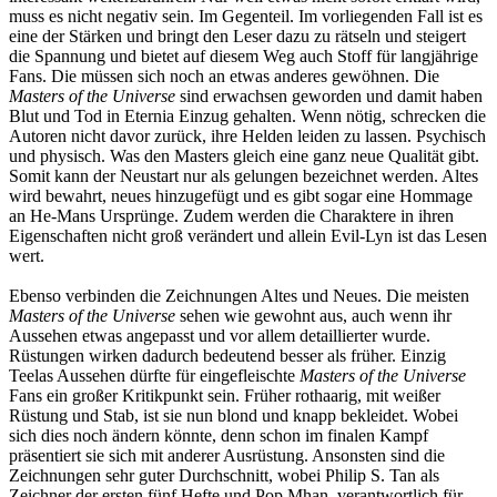
muss es nicht negativ sein. Im Gegenteil. Im vorliegenden Fall ist es
eine der Stärken und bringt den Leser dazu zu rätseln und steigert
die Spannung und bietet auf diesem Weg auch Stoff für langjährige
Fans. Die müssen sich noch an etwas anderes gewöhnen. Die
Masters of the Universe
sind erwachsen geworden und damit haben
Blut und Tod in Eternia Einzug gehalten. Wenn nötig, schrecken die
Autoren nicht davor zurück, ihre Helden leiden zu lassen. Psychisch
und physisch. Was den Masters gleich eine ganz neue Qualität gibt.
Somit kann der Neustart nur als gelungen bezeichnet werden. Altes
wird bewahrt, neues hinzugefügt und es gibt sogar eine Hommage
an He-Mans Ursprünge. Zudem werden die Charaktere in ihren
Eigenschaften nicht groß verändert und allein Evil-Lyn ist das Lesen
wert.
Ebenso verbinden die Zeichnungen Altes und Neues. Die meisten
Masters of the Universe
sehen wie gewohnt aus, auch wenn ihr
Aussehen etwas angepasst und vor allem detaillierter wurde.
Rüstungen wirken dadurch bedeutend besser als früher. Einzig
Teelas Aussehen dürfte für eingefleischte
Masters of the Universe
Fans ein großer Kritikpunkt sein. Früher rothaarig, mit weißer
Rüstung und Stab, ist sie nun blond und knapp bekleidet. Wobei
sich dies noch ändern könnte, denn schon im finalen Kampf
präsentiert sie sich mit anderer Ausrüstung. Ansonsten sind die
Zeichnungen sehr guter Durchschnitt, wobei Philip S. Tan als
Zeichner der ersten fünf Hefte und Pop Mhan, verantwortlich für