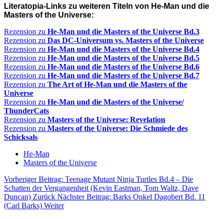
Literatopia-Links zu weiteren Titeln von He-Man und die
Masters of the Universe:
Rezension zu
He-Man und die Masters of the Universe Bd.3
Rezension zu
Das DC-Universum vs. Masters of the Universe
Rezension zu
He-Man und die Masters of the Universe Bd.4
Rezension zu
He-Man und die Masters of the Universe Bd.5
Rezension zu
He-Man und die Masters of the Universe Bd.6
Rezension zu
He-Man und die Masters of the Universe Bd.7
Rezension zu
The Art of He-Man und die Masters of the
Universe
Rezension zu
He-Man und die Masters of the Universe/
ThunderCats
Rezension zu
Masters of the Universe: Revelation
Rezension zu
Masters of the Universe: Die Schmiede des
Schicksals
He-Man
Masters of the Universe
Vorheriger Beitrag: Teenage Mutant Ninja Turtles Bd.4 – Die
Schatten der Vergangenheit (Kevin Eastman, Tom Waltz, Dave
Duncan)
Zurück
Nächster Beitrag: Barks Onkel Dagobert Bd. 11
(Carl Barks)
Weiter