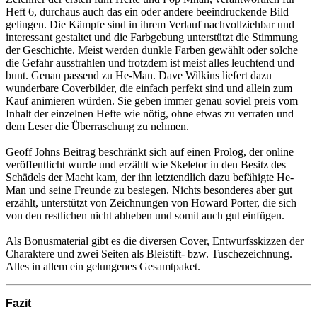
Heft 6, durchaus auch das ein oder andere beeindruckende Bild
gelingen. Die Kämpfe sind in ihrem Verlauf nachvollziehbar und
interessant gestaltet und die Farbgebung unterstützt die Stimmung
der Geschichte. Meist werden dunkle Farben gewählt oder solche
die Gefahr ausstrahlen und trotzdem ist meist alles leuchtend und
bunt. Genau passend zu He-Man. Dave Wilkins liefert dazu
wunderbare Coverbilder, die einfach perfekt sind und allein zum
Kauf animieren würden. Sie geben immer genau soviel preis vom
Inhalt der einzelnen Hefte wie nötig, ohne etwas zu verraten und
dem Leser die Überraschung zu nehmen.
Geoff Johns Beitrag beschränkt sich auf einen Prolog, der online
veröffentlicht wurde und erzählt wie Skeletor in den Besitz des
Schädels der Macht kam, der ihn letztendlich dazu befähigte He-
Man und seine Freunde zu besiegen. Nichts besonderes aber gut
erzählt, unterstützt von Zeichnungen von Howard Porter, die sich
von den restlichen nicht abheben und somit auch gut einfügen.
Als Bonusmaterial gibt es die diversen Cover, Entwurfsskizzen der
Charaktere und zwei Seiten als Bleistift- bzw. Tuschezeichnung.
Alles in allem ein gelungenes Gesamtpaket.
Fazit