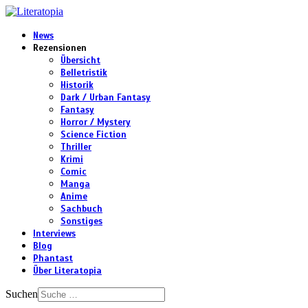
News
Rezensionen
Übersicht
Belletristik
Historik
Dark / Urban Fantasy
Fantasy
Horror / Mystery
Science Fiction
Thriller
Krimi
Comic
Manga
Anime
Sachbuch
Sonstiges
Interviews
Blog
Phantast
Über Literatopia
Suchen