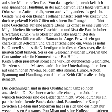
auf seine Mutter treffen lässt. Von da ausgehend, entwickelt sich
eine spannende Handlung, in der auch der von Fans lange vermisste
Orko seinen Auftritt erhält, wenn auch völlig anders als gedacht.
Gerade, wie er den kleinen Trollaner einsetzt, zeigt wie kreativ und
doch respektvoll Keith Giffen mit seinem Stoff umgeht und führt
seine Geschichte auf eine andere Ebene. Er öffnet so eine Fülle von
Möglichkeiten für weitere Geschichten und lässt die Fans in hoher
Erwartung zurück, was Skeletor und Orko angeht. Bei den
Superhelden fällt vor allem Batman ins Auge. Er wird sehr gut
charakterlich getroffen und greift entscheidend ein, wenn es nötig
ist. Generell sind es die Nebenfiguren in diesem Crossover, die den
meisten Spaß bringen. Sei es das Gespräch zwischen Evil-Lyn und
Constantine oder ihr Kommentar zur Bat-Höhle.
Keith Giffen präsentiert somit eine wirklich durchdachte Geschichte.
Trotzdem sind die Masters natürlich reine Unterhaltung, aber eben
auf einem hohen Niveau, bei dem alles stimmt, Humor, Action,
Spannung und Handlung, von daher hat Keith Giffen alles richtig
gemacht.
Die Zeichnungen sind in ihrer Qualität nicht ganz so hoch
anzusiedeln. Die Zeichner machen alle einen guten Job, aber
wirklich besonders sind die Bilder dann nicht. Wobei durchaus ein
paar beeindruckende Panels dabei sind. Besonders der Kampf
zwischen He-Man und Superman hat es in sich und das nicht nur
wegen dessen Ausgangs. Pop Mhan und seine Kollegen illustrieren