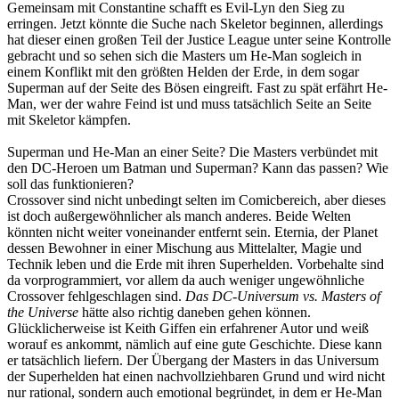
Gemeinsam mit Constantine schafft es Evil-Lyn den Sieg zu
erringen. Jetzt könnte die Suche nach Skeletor beginnen, allerdings
hat dieser einen großen Teil der Justice League unter seine Kontrolle
gebracht und so sehen sich die Masters um He-Man sogleich in
einem Konflikt mit den größten Helden der Erde, in dem sogar
Superman auf der Seite des Bösen eingreift. Fast zu spät erfährt He-
Man, wer der wahre Feind ist und muss tatsächlich Seite an Seite
mit Skeletor kämpfen.
Superman und He-Man an einer Seite? Die Masters verbündet mit
den DC-Heroen um Batman und Superman? Kann das passen? Wie
soll das funktionieren?
Crossover sind nicht unbedingt selten im Comicbereich, aber dieses
ist doch außergewöhnlicher als manch anderes. Beide Welten
könnten nicht weiter voneinander entfernt sein. Eternia, der Planet
dessen Bewohner in einer Mischung aus Mittelalter, Magie und
Technik leben und die Erde mit ihren Superhelden. Vorbehalte sind
da vorprogrammiert, vor allem da auch weniger ungewöhnliche
Crossover fehlgeschlagen sind.
Das DC-Universum vs. Masters of
the Universe
hätte also richtig daneben gehen können.
Glücklicherweise ist Keith Giffen ein erfahrener Autor und weiß
worauf es ankommt, nämlich auf eine gute Geschichte. Diese kann
er tatsächlich liefern. Der Übergang der Masters in das Universum
der Superhelden hat einen nachvollziehbaren Grund und wird nicht
nur rational, sondern auch emotional begründet, in dem er He-Man