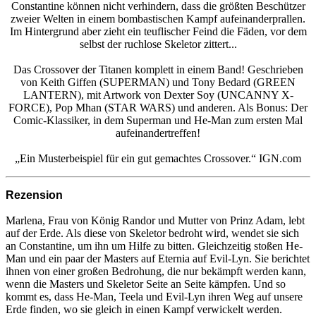
Constantine können nicht verhindern, dass die größten Beschützer
zweier Welten in einem bombastischen Kampf aufeinanderprallen.
Im Hintergrund aber zieht ein teuflischer Feind die Fäden, vor dem
selbst der ruchlose Skeletor zittert...
Das Crossover der Titanen komplett in einem Band! Geschrieben
von Keith Giffen (SUPERMAN) und Tony Bedard (GREEN
LANTERN), mit Artwork von Dexter Soy (UNCANNY X-
FORCE), Pop Mhan (STAR WARS) und anderen. Als Bonus: Der
Comic-Klassiker, in dem Superman und He-Man zum ersten Mal
aufeinandertreffen!
„Ein Musterbeispiel für ein gut gemachtes Crossover.“ IGN.com
Rezension
Marlena, Frau von König Randor und Mutter von Prinz Adam, lebt
auf der Erde. Als diese von Skeletor bedroht wird, wendet sie sich
an Constantine, um ihn um Hilfe zu bitten. Gleichzeitig stoßen He-
Man und ein paar der Masters auf Eternia auf Evil-Lyn. Sie berichtet
ihnen von einer großen Bedrohung, die nur bekämpft werden kann,
wenn die Masters und Skeletor Seite an Seite kämpfen. Und so
kommt es, dass He-Man, Teela und Evil-Lyn ihren Weg auf unsere
Erde finden, wo sie gleich in einen Kampf verwickelt werden.