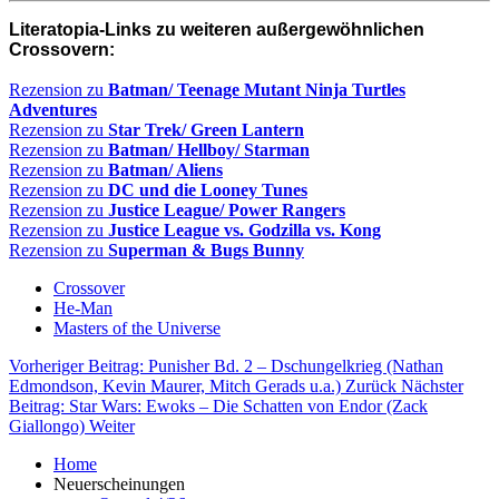
Literatopia-Links zu weiteren außergewöhnlichen
Crossovern:
Rezension zu
Batman/ Teenage Mutant Ninja Turtles
Adventures
Rezension zu
Star Trek/ Green Lantern
Rezension zu
Batman/ Hellboy/ Starman
Rezension zu
Batman/ Aliens
Rezension zu
DC und die Looney Tunes
Rezension zu
Justice League/ Power Rangers
Rezension zu
Justice League vs. Godzilla vs. Kong
Rezension zu
Superman & Bugs Bunny
Crossover
He-Man
Masters of the Universe
Vorheriger Beitrag: Punisher Bd. 2 – Dschungelkrieg (Nathan
Edmondson, Kevin Maurer, Mitch Gerads u.a.)
Zurück
Nächster
Beitrag: Star Wars: Ewoks – Die Schatten von Endor (Zack
Giallongo)
Weiter
Home
Neuerscheinungen