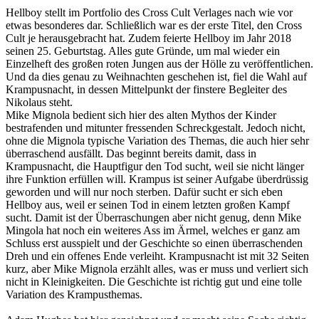
Hellboy stellt im Portfolio des Cross Cult Verlages nach wie vor
etwas besonderes dar. Schließlich war es der erste Titel, den Cross
Cult je herausgebracht hat. Zudem feierte Hellboy im Jahr 2018
seinen 25. Geburtstag. Alles gute Gründe, um mal wieder ein
Einzelheft des großen roten Jungen aus der Hölle zu veröffentlichen.
Und da dies genau zu Weihnachten geschehen ist, fiel die Wahl auf
Krampusnacht, in dessen Mittelpunkt der finstere Begleiter des
Nikolaus steht.
Mike Mignola bedient sich hier des alten Mythos der Kinder
bestrafenden und mitunter fressenden Schreckgestalt. Jedoch nicht,
ohne die Mignola typische Variation des Themas, die auch hier sehr
überraschend ausfällt. Das beginnt bereits damit, dass in
Krampusnacht, die Hauptfigur den Tod sucht, weil sie nicht länger
ihre Funktion erfüllen will. Krampus ist seiner Aufgabe überdrüssig
geworden und will nur noch sterben. Dafür sucht er sich eben
Hellboy aus, weil er seinen Tod in einem letzten großen Kampf
sucht. Damit ist der Überraschungen aber nicht genug, denn Mike
Mingola hat noch ein weiteres Ass im Ärmel, welches er ganz am
Schluss erst ausspielt und der Geschichte so einen überraschenden
Dreh und ein offenes Ende verleiht. Krampusnacht ist mit 32 Seiten
kurz, aber Mike Mignola erzählt alles, was er muss und verliert sich
nicht in Kleinigkeiten. Die Geschichte ist richtig gut und eine tolle
Variation des Krampusthemas.