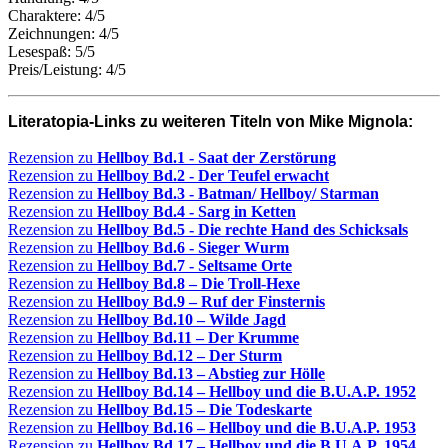
Charaktere: 4/5
Zeichnungen: 4/5
Lesespaß: 5/5
Preis/Leistung: 4/5
Literatopia-Links zu weiteren Titeln von Mike Mignola:
Rezension zu
Hellboy Bd.1 - Saat der Zerstörung
Rezension zu
Hellboy Bd.2 - Der Teufel erwacht
Rezension zu
Hellboy Bd.3 - Batman/ Hellboy/ Starman
Rezension zu
Hellboy Bd.4 - Sarg in Ketten
Rezension zu
Hellboy Bd.5 - Die rechte Hand des Schicksals
Rezension zu
Hellboy Bd.6 - Sieger Wurm
Rezension zu
Hellboy Bd.7 - Seltsame Orte
Rezension zu
Hellboy Bd.8 – Die Troll-Hexe
Rezension zu
Hellboy Bd.9 – Ruf der Finsternis
Rezension zu
Hellboy Bd.10 – Wilde Jagd
Rezension zu
Hellboy Bd.11 – Der Krumme
Rezension zu
Hellboy Bd.12 – Der Sturm
Rezension zu
Hellboy Bd.13 – Abstieg zur Hölle
Rezension zu
Hellboy Bd.14 – Hellboy und die B.U.A.P. 1952
Rezension zu
Hellboy Bd.15 – Die Todeskarte
Rezension zu
Hellboy Bd.16 – Hellboy und die B.U.A.P. 1953
Rezension zu
Hellboy Bd.17 – Hellboy und die B.U.A.P. 1954