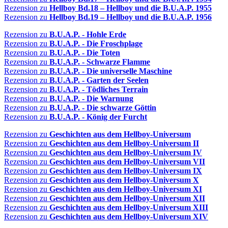
Rezension zu
Hellboy Bd.18 – Hellboy und die B.U.A.P. 1955
Rezension zu
Hellboy Bd.19 – Hellboy und die B.U.A.P. 1956
Rezension zu
B.U.A.P. - Hohle Erde
Rezension zu
B.U.A.P. - Die Froschplage
Rezension zu
B.U.A.P. - Die Toten
Rezension zu
B.U.A.P. - Schwarze Flamme
Rezension zu
B.U.A.P. - Die universelle Maschine
Rezension zu
B.U.A.P. - Garten der Seelen
Rezension zu
B.U.A.P. - Tödliches Terrain
Rezension zu
B.U.A.P. - Die Warnung
Rezension zu
B.U.A.P. - Die schwarze Göttin
Rezension zu
B.U.A.P. - König der Furcht
Rezension zu
Geschichten aus dem Hellboy-Universum
Rezension zu
Geschichten aus dem Hellboy-Universum II
Rezension zu
Geschichten aus dem Hellboy-Universum IV
Rezension zu
Geschichten aus dem Hellboy-Universum VII
Rezension zu
Geschichten aus dem Hellboy-Universum IX
Rezension zu
Geschichten aus dem Hellboy-Universum X
Rezension zu
Geschichten aus dem Hellboy-Universum XI
Rezension zu
Geschichten aus dem Hellboy-Universum XII
Rezension zu
Geschichten aus dem Hellboy-Universum XIII
Rezension zu
Geschichten aus dem Hellboy-Universum XIV