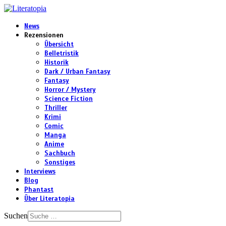
News
Rezensionen
Übersicht
Belletristik
Historik
Dark / Urban Fantasy
Fantasy
Horror / Mystery
Science Fiction
Thriller
Krimi
Comic
Manga
Anime
Sachbuch
Sonstiges
Interviews
Blog
Phantast
Über Literatopia
Suchen