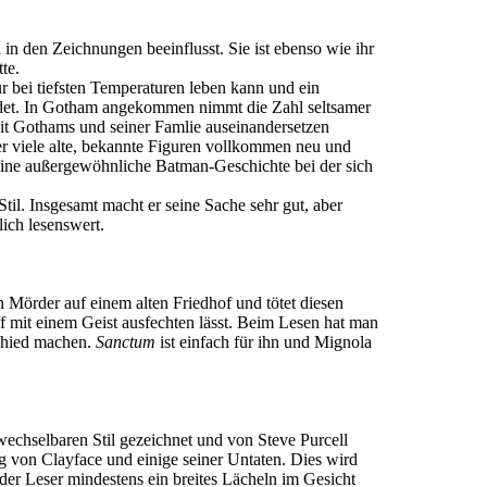
in den Zeichnungen beeinflusst. Sie ist ebenso wie ihr
te.
r bei tiefsten Temperaturen leben kann und ein
endet. In Gotham angekommen nimmt die Zahl seltsamer
eit Gothams und seiner Famlie auseinandersetzen
er viele alte, bekannte Figuren vollkommen neu und
 eine außergewöhnliche Batman-Geschichte bei der sich
til. Insgesamt macht er seine Sache sehr gut, aber
lich lesenswert.
n Mörder auf einem alten Friedhof und tötet diesen
pf mit einem Geist ausfechten lässt. Beim Lesen hat man
chied machen.
Sanctum
ist einfach für ihn und Mignola
wechselbaren Stil gezeichnet und von Steve Purcell
g von Clayface und einige seiner Untaten. Dies wird
s der Leser mindestens ein breites Lächeln im Gesicht