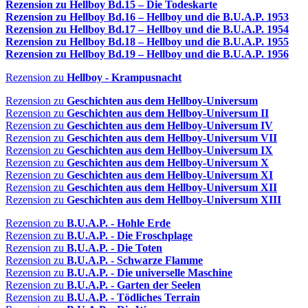
Rezension zu Hellboy Bd.15 – Die Todeskarte
Rezension zu Hellboy Bd.16 – Hellboy und die B.U.A.P. 1953
Rezension zu
Hellboy Bd.17 – Hellboy und die B.U.A.P. 1954
Rezension zu
Hellboy Bd.18 – Hellboy und die B.U.A.P. 1955
Rezension zu Hellboy Bd.19 – Hellboy und die B.U.A.P. 1956
Rezension zu
Hellboy - Krampusnacht
Rezension zu
Geschichten aus dem Hellboy-Universum
Rezension zu
Geschichten aus dem Hellboy-Universum II
Rezension zu
Geschichten aus dem Hellboy-Universum IV
Rezension zu
Geschichten aus dem Hellboy-Universum VII
Rezension zu
Geschichten aus dem Hellboy-Universum IX
Rezension zu
Geschichten aus dem Hellboy-Universum X
Rezension zu
Geschichten aus dem Hellboy-Universum XI
Rezension zu
Geschichten aus dem Hellboy-Universum XII
Rezension zu
Geschichten aus dem Hellboy-Universum XIII
Rezension zu
B.U.A.P. - Hohle Erde
Rezension zu
B.U.A.P. - Die Froschplage
Rezension zu
B.U.A.P. - Die Toten
Rezension zu
B.U.A.P. - Schwarze Flamme
Rezension zu
B.U.A.P. - Die universelle Maschine
Rezension zu
B.U.A.P. - Garten der Seelen
Rezension zu
B.U.A.P. - Tödliches Terrain