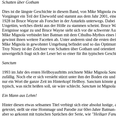
Schatten über Gotham
Dies ist die längste Geschichte in diesem Band, von Mike Mignola zwa
Vorgänger ein Teil der Elseworld und stammt aus dem Jahr 2001, einer 
1928 ist Bruce Wayne als Forscher in der Antarktis unterwegs. Dabei 
Ungetüm, welches direkt aus der Hölle zu stammen scheint. Bruce Wa
Ereignisse sogar zu und Bruce Wayne sieht sich vor die schwerste Au
Mike Mignola verbindet hier Batman mit dem Cthulhu-Mythos eines H.P
gewinnt ihnen weitere Facetten ab. Unter anderem sind die ersten dr
Mike Mignola in gewohnter Umgebung befindet und so das Optimum
Troy Nixey ist der Zeichner von Schatten über Gotham und orientiert s
unweigerlich fragt sich der Leser bei so einer für ihn typischen Gesch
Sanctum
1993 im Jahr des ersten Hellboyauftritts zeichnete Mike Mignola
San
zufällig. Noch ehe er sich versieht stürzt unter ihm der Boden ein un
nur ein Wort die ganze Zeit im Hinterkopf Hellboy. Sanctum könnte 
typisch, was nicht heißen soll, sie wäre schlecht.
Sanctum
ist Mignola
Ein Mann aus Lehm!
Hinter diesen etwas seltsamen Titel verbirgt sich eine absolut lusti
getextet, stellt sie eine Hommage und Parodie zur 60er-Jahre Batman
aber so gekonnt mit typischen Sprüchen der Serie, wie
"Heiliger Fan