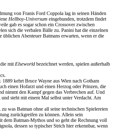
ilmung von Franis Ford Coppola lag in seinen Händen
ffene
Hellboy-Universum
eingebunden, trotzdem findet
rweile gab es sogar schon ein Crossover zwischen
en sich die verbalen Bälle zu. Panini hat die einzelnen
e üblichen Abenteuer Batmans erwarten, wenn er die
 die mit
Elseworld
bezeichnet werden, spielen außerhalb
cs.
lter. 1889 kehrt Bruce Wayne aus Wien nach Gotham
auch einen Hofarzt und einen Herzog oder Prinzen, die
und nimmt den Kampf gegen das Verbrechen auf. Und
 und steht mit einem Mal selbst unter Verdacht. Am
en, zu was Batman ohne all seine technischen Spielereien
üstung zurückgreifen zu können. Allein sein
 mit dem Batman-Mythos und so geht die Rechnung voll
gnola, dessen so typischer Strich hier erkennbar, wenn