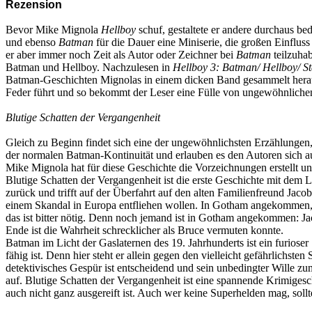
Rezension
Bevor Mike Mignola
Hellboy
schuf, gestaltete er andere durchaus 
und ebenso
Batman
für die Dauer eine Miniserie, die großen Einfluss
er aber immer noch Zeit als Autor oder Zeichner bei
Batman
teilzuhab
Batman und Hellboy. Nachzulesen in
Hellboy 3: Batman/ Hellboy/ S
Batman-Geschichten Mignolas in einem dicken Band gesammelt heraus
Feder führt und so bekommt der Leser eine Fülle von ungewöhnlichen
Blutige Schatten der Vergangenheit
Gleich zu Beginn findet sich eine der ungewöhnlichsten Erzählungen,
der normalen Batman-Kontinuität und erlauben es den Autoren sich a
Mike Mignola hat für diese Geschichte die Vorzeichnungen erstellt u
Blutige Schatten der Vergangenheit ist die erste Geschichte mit dem
zurück und trifft auf der Überfahrt auf den alten Familienfreund Ja
einem Skandal in Europa entfliehen wollen. In Gotham angekommen,
das ist bitter nötig. Denn noch jemand ist in Gotham angekommen: Ja
Ende ist die Wahrheit schrecklicher als Bruce vermuten konnte.
Batman im Licht der Gaslaternen des 19. Jahrhunderts ist ein furioser 
fähig ist. Denn hier steht er allein gegen den vielleicht gefährlichs
detektivisches Gespür ist entscheidend und sein unbedingter Wille 
auf. Blutige Schatten der Vergangenheit ist eine spannende Krimigesc
auch nicht ganz ausgereift ist. Auch wer keine Superhelden mag, sollt