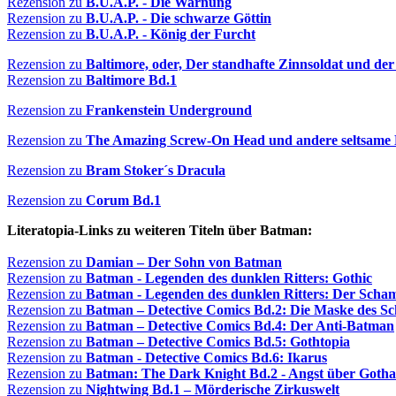
Rezension zu
B.U.A.P. - Die Warnung
Rezension zu
B.U.A.P. - Die schwarze Göttin
Rezension zu
B.U.A.P. - König der Furcht
Rezension zu
Baltimore, oder, Der standhafte Zinnsoldat und de
Rezension zu
Baltimore Bd.1
Rezension zu
Frankenstein Underground
Rezension zu
The Amazing Screw-On Head und andere seltsame 
Rezension zu
Bram Stoker´s Dracula
Rezension zu
Corum Bd.1
Literatopia-Links zu weiteren Titeln über Batman:
Rezension zu
Damian – Der Sohn von Batman
Rezension zu
Batman - Legenden des dunklen Ritters: Gothic
Rezension zu
Batman - Legenden des dunklen Ritters: Der Scha
Rezension zu
Batman – Detective Comics Bd.2: Die Maske des S
Rezension zu
Batman – Detective Comics Bd.4: Der Anti-Batman
Rezension zu
Batman – Detective Comics Bd.5: Gothtopia
Rezension zu
Batman - Detective Comics Bd.6: Ikarus
Rezension zu
Batman: The Dark Knight Bd.2 - Angst über Goth
Rezension zu
Nightwing Bd.1 – Mörderische Zirkuswelt