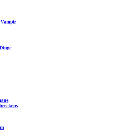
r Vampir
Dinge
mane
chreckens
am