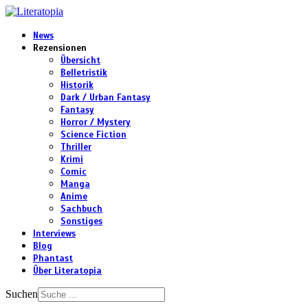
News
Rezensionen
Übersicht
Belletristik
Historik
Dark / Urban Fantasy
Fantasy
Horror / Mystery
Science Fiction
Thriller
Krimi
Comic
Manga
Anime
Sachbuch
Sonstiges
Interviews
Blog
Phantast
Über Literatopia
Suchen