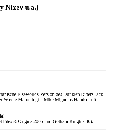
 Nixey u.a.)
rianische Elseworlds-Version des Dunklen Ritters Jack
ber Wayne Manor legt – Mike Mignolas Handschrift ist
la!
t Files & Origins 2005 und Gotham Knights 36).