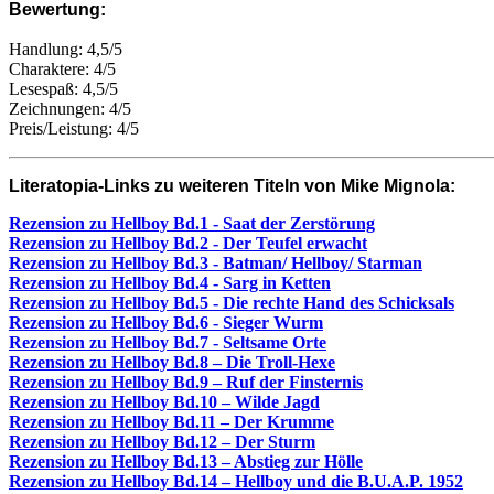
Bewertung:
Handlung: 4,5/5
Charaktere: 4/5
Lesespaß: 4,5/5
Zeichnungen: 4/5
Preis/Leistung: 4/5
Literatopia-Links zu weiteren Titeln von Mike Mignola:
Rezension zu Hellboy Bd.1 - Saat der Zerstörung
Rezension zu Hellboy Bd.2 - Der Teufel erwacht
Rezension zu Hellboy Bd.3 - Batman/ Hellboy/ Starman
Rezension zu Hellboy Bd.4 - Sarg in Ketten
Rezension zu Hellboy Bd.5 - Die rechte Hand des Schicksals
Rezension zu Hellboy Bd.6 - Sieger Wurm
Rezension zu Hellboy Bd.7 - Seltsame Orte
Rezension zu Hellboy Bd.8 – Die Troll-Hexe
Rezension zu Hellboy Bd.9 – Ruf der Finsternis
Rezension zu Hellboy Bd.10 – Wilde Jagd
Rezension zu Hellboy Bd.11 – Der Krumme
Rezension zu Hellboy Bd.12 – Der Sturm
Rezension zu Hellboy Bd.13 – Abstieg zur Hölle
Rezension zu Hellboy Bd.14 – Hellboy und die B.U.A.P. 1952