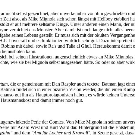
r nicht selbst gezeichnet, aber unverkennbar von ihm geschrieben und 
Zeit also, als Mike Mignola sich schon längst mit Hellboy etabliert hat
stößt er auf mehrere seltsame Dinge. Unter anderen einen Mann, der nu
yne vernichtet das Monster. Aber damit ist noch lange nicht alles be
fgabe seines Lebens gestellt. Er muss sich mit der okulten Vergangenh
. Lovecraft und es funktioniert wirklich sehr gut. Dazu interpretiert 
ei Robins mit dabei, sowie Ra's und Talia al Ghul. Herauskommt damit
 herausholen kann.
ich bei seinen Illustrationen augenscheinlich etwas an Mike Mignolas S
ichte, wie sie bei Mignola selbst ausgesehen hätte. So oder so aber wirk
ctum
, die er gemeinsam mit Dan Raspler auch textete. Batman jagt eine
d Batman findet sich in einer bizarren Vision wieder, die ihn einen Kam
genauso gut ihn als Hauptprotagonisten haben, es würde keinen Unters
 Hausmannskost und damit immer noch gut.
ge, augenzwinkerde Perle der Comics. Von Mike Mignola in seinem unver
-Serie mit Adam West und Burt Ward dar. Hintergrund ist die Entstehun
gzahn"
und dem
"Amt für Löcher und Krawall"
, in Szene gesetzt, das