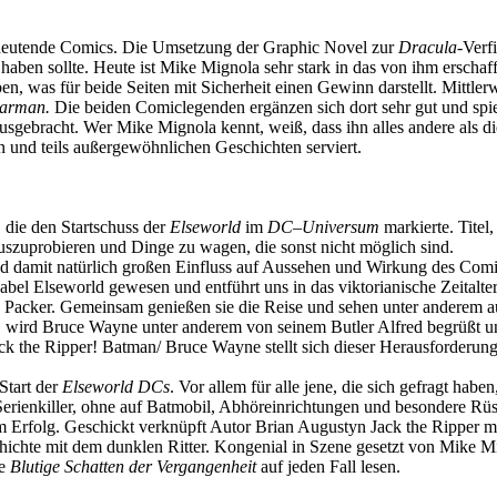
bedeutende Comics. Die Umsetzung der Graphic Novel zur
Dracula
-Verf
 haben sollte. Heute ist Mike Mignola sehr stark in das von ihm erscha
en, was für beide Seiten mit Sicherheit einen Gewinn darstellt. Mittle
tarman.
Die beiden Comiclegenden ergänzen sich dort sehr gut und spiel
gebracht. Wer Mike Mignola kennt, weiß, dass ihn alles andere als di
 und teils außergewöhnlichen Geschichten serviert.
 die den Startschuss der
Elseworld
im
DC–Universum
markierte. Titel,
uszuprobieren und Dinge zu wagen, die sonst nicht möglich sind.
nd damit natürlich großen Einfluss auf Aussehen und Wirkung des Comi
 Label Elseworld gewesen und entführt uns in das viktorianische Zeita
cob Packer. Gemeinsam genießen sie die Reise und sehen unter anderem 
 wird Bruce Wayne unter anderem von seinem Butler Alfred begrüßt 
ck the Ripper! Batman/ Bruce Wayne stellt sich dieser Herausforderung
Start der
Elseworld DCs
. Vor allem für alle jene, die sich gefragt hab
ten Serienkiller, ohne auf Batmobil, Abhöreinrichtungen und besondere R
zum Erfolg. Geschickt verknüpft Autor Brian Augustyn Jack the Ripper
hichte mit dem dunklen Ritter. Kongenial in Szene gesetzt von Mike Mi
e
Blutige Schatten der Vergangenheit
auf jeden Fall lesen.