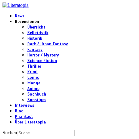
News
Rezensionen
Übersicht
Belletristik
Historik
Dark / Urban Fantasy
Fantasy
Horror / Mystery
Science Fiction
Thriller
Krimi
Comic
Manga
Anime
Sachbuch
Sonstiges
Interviews
Blog
Phantast
Über Literatopia
Suchen