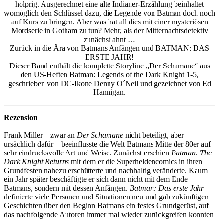
holprig. Ausgerechnet eine alte Indianer-Erzählung beinhaltet
womöglich den Schlüssel dazu, die Legende von Batman doch noch
auf Kurs zu bringen. Aber was hat all dies mit einer mysteriösen
Mordserie in Gotham zu tun? Mehr, als der Mitternachtsdetektiv
zunächst ahnt …
Zurück in die Ära von Batmans Anfängen und BATMAN: DAS
ERSTE JAHR!
Dieser Band enthält die komplette Storyline „Der Schamane“ aus
den US-Heften Batman: Legends of the Dark Knight 1-5,
geschrieben von DC-Ikone Denny O´Neil und gezeichnet von Ed
Hannigan.
Rezension
Frank Miller – zwar an
Der Schamane
nicht beteiligt, aber
ursächlich dafür – beeinflusste die Welt Batmans Mitte der 80er auf
sehr eindrucksvolle Art und Weise. Zunächst erschien
Batman: The
Dark Knight Returns
mit dem er die Superheldencomics in ihren
Grundfesten nahezu erschütterte und nachhaltig veränderte. Kaum
ein Jahr später beschäftigte er sich dann nicht mit dem Ende
Batmans, sondern mit dessen Anfängen.
Batman: Das erste Jahr
definierte viele Personen und Situationen neu und gab zukünftigen
Geschichten über den Beginn Batmans ein festes Grundgerüst, auf
das nachfolgende Autoren immer mal wieder zurückgreifen konnten