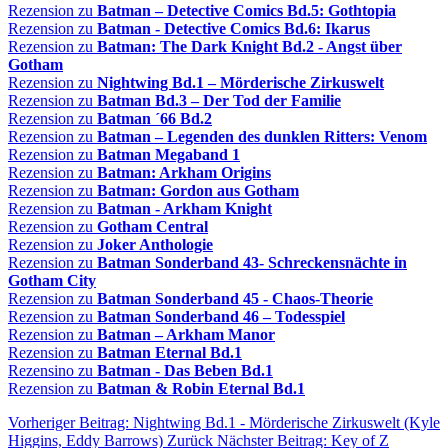
Rezension zu
Batman – Detective Comics Bd.5: Gothtopia
Rezension zu
Batman - Detective Comics Bd.6: Ikarus
Rezension zu
Batman: The Dark Knight Bd.2 - Angst über
Gotham
Rezension zu
Nightwing Bd.1 – Mörderische Zirkuswelt
Rezension zu
Batman Bd.3 – Der Tod der Familie
Rezension zu
Batman ´66 Bd.2
Rezension zu
Batman – Legenden des dunklen Ritters: Venom
Rezension zu
Batman Megaband 1
Rezension zu
Batman: Arkham Origins
Rezension zu
Batman: Gordon aus Gotham
Rezension zu
Batman - Arkham Knight
Rezension zu
Gotham Central
Rezension zu
Joker Anthologie
Rezension zu
Batman Sonderband 43- Schreckensnächte in
Gotham City
Rezension zu
Batman Sonderband 45 - Chaos-Theorie
Rezension zu
Batman Sonderband 46 – Todesspiel
Rezension zu
Batman – Arkham Manor
Rezension zu
Batman Eternal Bd.1
Rezensino zu
Batman - Das Beben Bd.1
Rezension zu
Batman & Robin Eternal Bd.1
Vorheriger Beitrag: Nightwing Bd.1 - Mörderische Zirkuswelt (Kyle
Higgins, Eddy Barrows)
Zurück
Nächster Beitrag: Key of Z