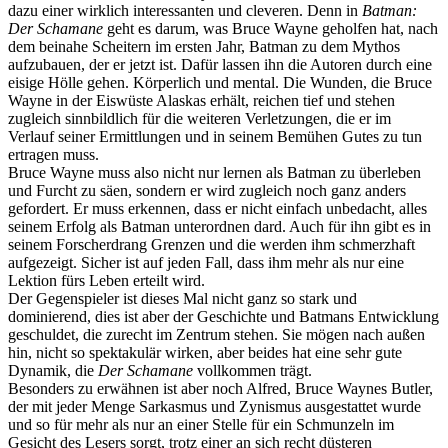
dazu einer wirklich interessanten und cleveren. Denn in
Batman:
Der Schamane
geht es darum, was Bruce Wayne geholfen hat, nach
dem beinahe Scheitern im ersten Jahr, Batman zu dem Mythos
aufzubauen, der er jetzt ist. Dafür lassen ihn die Autoren durch eine
eisige Hölle gehen. Körperlich und mental. Die Wunden, die Bruce
Wayne in der Eiswüste Alaskas erhält, reichen tief und stehen
zugleich sinnbildlich für die weiteren Verletzungen, die er im
Verlauf seiner Ermittlungen und in seinem Bemühen Gutes zu tun
ertragen muss.
Bruce Wayne muss also nicht nur lernen als Batman zu überleben
und Furcht zu säen, sondern er wird zugleich noch ganz anders
gefordert. Er muss erkennen, dass er nicht einfach unbedacht, alles
seinem Erfolg als Batman unterordnen dard. Auch für ihn gibt es in
seinem Forscherdrang Grenzen und die werden ihm schmerzhaft
aufgezeigt. Sicher ist auf jeden Fall, dass ihm mehr als nur eine
Lektion fürs Leben erteilt wird.
Der Gegenspieler ist dieses Mal nicht ganz so stark und
dominierend, dies ist aber der Geschichte und Batmans Entwicklung
geschuldet, die zurecht im Zentrum stehen. Sie mögen nach außen
hin, nicht so spektakulär wirken, aber beides hat eine sehr gute
Dynamik, die
Der Schamane
vollkommen trägt.
Besonders zu erwähnen ist aber noch Alfred, Bruce Waynes Butler,
der mit jeder Menge Sarkasmus und Zynismus ausgestattet wurde
und so für mehr als nur an einer Stelle für ein Schmunzeln im
Gesicht des Lesers sorgt, trotz einer an sich recht düsteren