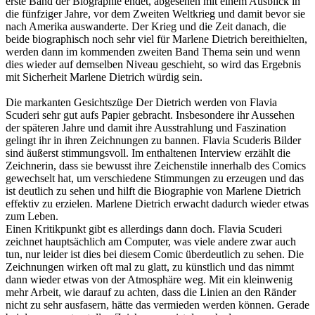
erste Band der Biographie endet, abgesehen mit einem Ausblick in
die fünfziger Jahre, vor dem Zweiten Weltkrieg und damit bevor sie
nach Amerika auswanderte. Der Krieg und die Zeit danach, die
beide biographisch noch sehr viel für Marlene Dietrich bereithielten,
werden dann im kommenden zweiten Band Thema sein und wenn
dies wieder auf demselben Niveau geschieht, so wird das Ergebnis
mit Sicherheit Marlene Dietrich würdig sein.
Die markanten Gesichtszüge Der Dietrich werden von Flavia
Scuderi sehr gut aufs Papier gebracht. Insbesondere ihr Aussehen
der späteren Jahre und damit ihre Ausstrahlung und Faszination
gelingt ihr in ihren Zeichnungen zu bannen. Flavia Scuderis Bilder
sind äußerst stimmungsvoll. Im enthaltenen Interview erzählt die
Zeichnerin, dass sie bewusst ihre Zeichenstile innerhalb des Comics
gewechselt hat, um verschiedene Stimmungen zu erzeugen und das
ist deutlich zu sehen und hilft die Biographie von Marlene Dietrich
effektiv zu erzielen. Marlene Dietrich erwacht dadurch wieder etwas
zum Leben.
Einen Kritikpunkt gibt es allerdings dann doch. Flavia Scuderi
zeichnet hauptsächlich am Computer, was viele andere zwar auch
tun, nur leider ist dies bei diesem Comic überdeutlich zu sehen. Die
Zeichnungen wirken oft mal zu glatt, zu künstlich und das nimmt
dann wieder etwas von der Atmosphäre weg. Mit ein kleinwenig
mehr Arbeit, wie darauf zu achten, dass die Linien an den Ränder
nicht zu sehr ausfasern, hätte das vermieden werden können. Gerade