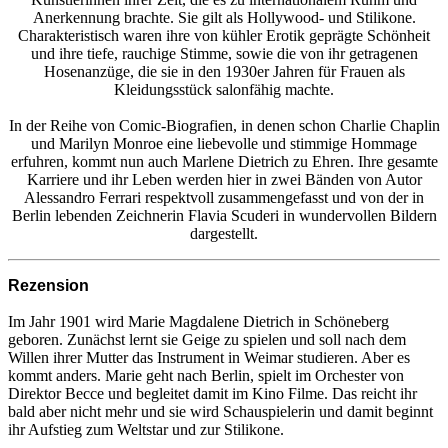
Anerkennung brachte. Sie gilt als Hollywood- und Stilikone.
Charakteristisch waren ihre von kühler Erotik geprägte Schönheit
und ihre tiefe, rauchige Stimme, sowie die von ihr getragenen
Hosenanzüge, die sie in den 1930er Jahren für Frauen als
Kleidungsstück salonfähig machte.
In der Reihe von Comic-Biografien, in denen schon Charlie Chaplin
und Marilyn Monroe eine liebevolle und stimmige Hommage
erfuhren, kommt nun auch Marlene Dietrich zu Ehren. Ihre gesamte
Karriere und ihr Leben werden hier in zwei Bänden von Autor
Alessandro Ferrari respektvoll zusammengefasst und von der in
Berlin lebenden Zeichnerin Flavia Scuderi in wundervollen Bildern
dargestellt.
Rezension
Im Jahr 1901 wird Marie Magdalene Dietrich in Schöneberg
geboren. Zunächst lernt sie Geige zu spielen und soll nach dem
Willen ihrer Mutter das Instrument in Weimar studieren. Aber es
kommt anders. Marie geht nach Berlin, spielt im Orchester von
Direktor Becce und begleitet damit im Kino Filme. Das reicht ihr
bald aber nicht mehr und sie wird Schauspielerin und damit beginnt
ihr Aufstieg zum Weltstar und zur Stilikone.