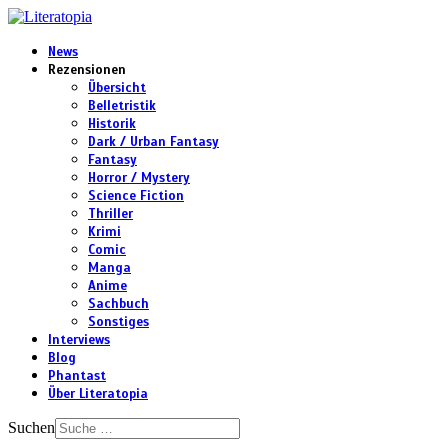
News
Rezensionen
Übersicht
Belletristik
Historik
Dark / Urban Fantasy
Fantasy
Horror / Mystery
Science Fiction
Thriller
Krimi
Comic
Manga
Anime
Sachbuch
Sonstiges
Interviews
Blog
Phantast
Über Literatopia
Suchen