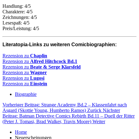
Handlung: 4/5
Charaktere: 4/5
Zeichnungen: 4/5
Lesespaß: 4/5
Preis/Leistung: 4/5
Literatopia-Links zu weiteren Comicbiographien:
Rezension zu
Chaplin
Rezension zu
Alfred
Hitchcock Bd.1
Rezension zu
Beate & Serge Klarsfeld
Rezension zu
Wagner
Rezension zu
Lugosi
Rezension zu
Einstein
Biographie
Vorheriger Beitrag: Strange Academy Bd.2 – Klassenfahrt nach
Asgard (Skottie Young, Humberto Ramos)
Zurück
Nächster
Beitrag: Batman Detective Comics Rebirth Bd.11 – Duell der Ritter
(Peter J. Tomasi, Brad Walker, Travis Moore)
Weiter
Home
Neuerscheinungen