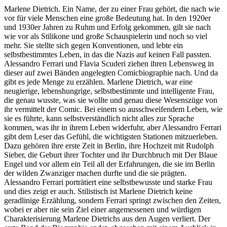
Marlene Dietrich. Ein Name, der zu einer Frau gehört, die nach wie
vor für viele Menschen eine große Bedeutung hat. In den 1920er
und 1930er Jahren zu Ruhm und Erfolg gekommen, gilt sie nach
wie vor als Stilikone und große Schauspielerin und noch so viel
mehr. Sie stellte sich gegen Konventionen, und lebte ein
selbstbestimmtes Leben, in das die Nazis auf keinen Fall passten.
Alessandro Ferrari und Flavia Scuderi ziehen ihren Lebensweg in
dieser auf zwei Bänden angelegten Comicbiographie nach. Und da
gibt es jede Menge zu erzählen. Marlene Dietrich, war eine
neugierige, lebenshungrige, selbstbestimmte und intelligente Frau,
die genau wusste, was sie wollte und genau diese Wesenszüge von
ihr vermittelt der Comic. Bei einem so ausschweifendem Leben, wie
sie es führte, kann selbstverständlich nicht alles zur Sprache
kommen, was ihr in ihrem Leben widerfuhr, aber Alessandro Ferrari
gibt dem Leser das Gefühl, die wichtigsten Stationen mitzuerleben.
Dazu gehören ihre erste Zeit in Berlin, ihre Hochzeit mit Rudolph
Sieber, die Geburt ihrer Tochter und ihr Durchbruch mit Der Blaue
Engel und vor allem ein Teil all der Erfahrungen, die sie im Berlin
der wilden Zwanziger machen durfte und die sie prägten.
Alessandro Ferrari porträtiert eine selbstbewusste und starke Frau
und dies zeigt er auch. Stilistisch ist Marlene Dietrich keine
geradlinige Erzählung, sondern Ferrari springt zwischen den Zeiten,
wobei er aber nie sein Ziel einer angemessenen und würdigen
Charakterisierung Marlene Dietrichs aus den Augen verliert. Der