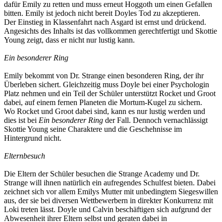
dafür Emily zu retten und muss erneut Hoggoth um einen Gefallen
bitten. Emily ist jedoch nicht bereit Doyles Tod zu akzeptieren.
Der Einstieg in Klassenfahrt nach Asgard ist ernst und drückend.
Angesichts des Inhalts ist das vollkommen gerechtfertigt und Skottie
Young zeigt, dass er nicht nur lustig kann.
Ein besonderer Ring
Emily bekommt von Dr. Strange einen besonderen Ring, der ihr
Überleben sichert. Gleichzeitig muss Doyle bei einer Psychologin
Platz nehmen und ein Teil der Schüler unterstützt Rocket und Groot
dabei, auf einem fernen Planeten die Mortum-Kugel zu sichern.
Wo Rocket und Groot dabei sind, kann es nur lustig werden und
dies ist bei
Ein besonderer Ring
der Fall. Dennoch vernachlässigt
Skottie Young seine Charaktere und die Geschehnisse im
Hintergrund nicht.
Elternbesuch
Die Eltern der Schüler besuchen die Strange Academy und Dr.
Strange will ihnen natürlich ein aufregendes Schulfest bieten. Dabei
zeichnet sich vor allem Emilys Mutter mit unbedingtem Siegeswillen
aus, der sie bei diversen Wettbewerbern in direkter Konkurrenz mit
Loki treten lässt. Doyle und Calvin beschäftigen sich aufgrund der
Abwesenheit ihrer Eltern selbst und geraten dabei in