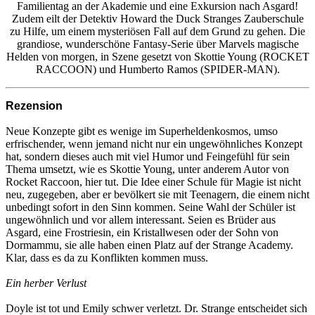
Familientag an der Akademie und eine Exkursion nach Asgard!
Zudem eilt der Detektiv Howard the Duck Stranges Zauberschule
zu Hilfe, um einem mysteriösen Fall auf dem Grund zu gehen. Die
grandiose, wunderschöne Fantasy-Serie über Marvels magische
Helden von morgen, in Szene gesetzt von Skottie Young (ROCKET
RACCOON) und Humberto Ramos (SPIDER-MAN).
Rezension
Neue Konzepte gibt es wenige im Superheldenkosmos, umso
erfrischender, wenn jemand nicht nur ein ungewöhnliches Konzept
hat, sondern dieses auch mit viel Humor und Feingefühl für sein
Thema umsetzt, wie es Skottie Young, unter anderem Autor von
Rocket Raccoon, hier tut. Die Idee einer Schule für Magie ist nicht
neu, zugegeben, aber er bevölkert sie mit Teenagern, die einem nicht
unbedingt sofort in den Sinn kommen. Seine Wahl der Schüler ist
ungewöhnlich und vor allem interessant. Seien es Brüder aus
Asgard, eine Frostriesin, ein Kristallwesen oder der Sohn von
Dormammu, sie alle haben einen Platz auf der Strange Academy.
Klar, dass es da zu Konflikten kommen muss.
Ein herber Verlust
Doyle ist tot und Emily schwer verletzt. Dr. Strange entscheidet sich