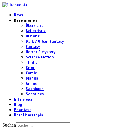
News
Rezensionen
Übersicht
Belletristik
Historik
Dark / Urban Fantasy
Fantasy
Horror / Mystery
Science Fiction
Thriller
Krimi
Comic
Manga
Anime
Sachbuch
Sonstiges
Interviews
Blog
Phantast
Über Literatopia
Suchen