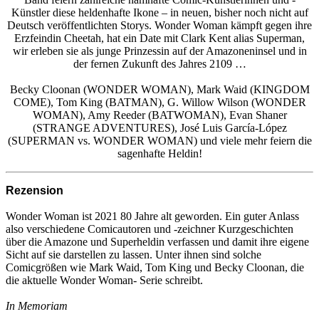
Künstler diese heldenhafte Ikone – in neuen, bisher noch nicht auf
Deutsch veröffentlichten Storys. Wonder Woman kämpft gegen ihre
Erzfeindin Cheetah, hat ein Date mit Clark Kent alias Superman,
wir erleben sie als junge Prinzessin auf der Amazoneninsel und in
der fernen Zukunft des Jahres 2109 …
Becky Cloonan (WONDER WOMAN), Mark Waid (KINGDOM
COME), Tom King (BATMAN), G. Willow Wilson (WONDER
WOMAN), Amy Reeder (BATWOMAN), Evan Shaner
(STRANGE ADVENTURES), José Luis García-López
(SUPERMAN vs. WONDER WOMAN) und viele mehr feiern die
sagenhafte Heldin!
Rezension
Wonder Woman ist 2021 80 Jahre alt geworden. Ein guter Anlass
also verschiedene Comicautoren und -zeichner Kurzgeschichten
über die Amazone und Superheldin verfassen und damit ihre eigene
Sicht auf sie darstellen zu lassen. Unter ihnen sind solche
Comicgrößen wie Mark Waid, Tom King und Becky Cloonan, die
die aktuelle Wonder Woman- Serie schreibt.
In Memoriam