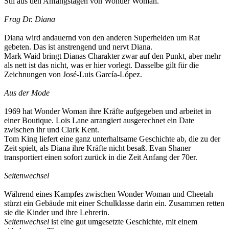
Stil aus den Anfangstagen von Wonder Woman.
Frag Dr. Diana
Diana wird andauernd von den anderen Superhelden um Rat
gebeten. Das ist anstrengend und nervt Diana.
Mark Waid bringt Dianas Charakter zwar auf den Punkt, aber mehr
als nett ist das nicht, was er hier vorlegt. Dasselbe gilt für die
Zeichnungen von José-Luis García-López.
Aus der Mode
1969 hat Wonder Woman ihre Kräfte aufgegeben und arbeitet in
einer Boutique. Lois Lane arrangiert ausgerechnet ein Date
zwischen ihr und Clark Kent.
Tom King liefert eine ganz unterhaltsame Geschichte ab, die zu der
Zeit spielt, als Diana ihre Kräfte nicht besaß. Evan Shaner
transportiert einen sofort zurück in die Zeit Anfang der 70er.
Seitenwechsel
Während eines Kampfes zwischen Wonder Woman und Cheetah
stürzt ein Gebäude mit einer Schulklasse darin ein. Zusammen retten
sie die Kinder und ihre Lehrerin.
Seitenwechsel
ist eine gut umgesetzte Geschichte, mit einem