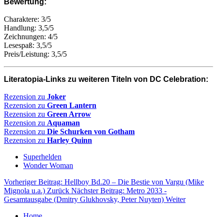
Bewertung:
Charaktere: 3/5
Handlung: 3,5/5
Zeichnungen: 4/5
Lesespaß: 3,5/5
Preis/Leistung: 3,5/5
Literatopia-Links zu weiteren Titeln von DC Celebration:
Rezension zu
Joker
Rezension zu
Green Lantern
Rezension zu
Green Arrow
Rezension zu
Aquaman
Rezension zu
Die Schurken von Gotham
Rezension zu
Harley Quinn
Superhelden
Wonder Woman
Vorheriger Beitrag: Hellboy Bd.20 – Die Bestie von Vargu (Mike
Mignola u.a.)
Zurück
Nächster Beitrag: Metro 2033 -
Gesamtausgabe (Dmitry Glukhovsky, Peter Nuyten)
Weiter
Home