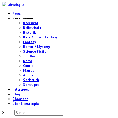
News
Rezensionen
Übersicht
Belletristik
Historik
Dark / Urban Fantasy
Fantasy
Horror / Mystery
Science Fiction
Thriller
Krimi
Comic
Manga
Anime
Sachbuch
Sonstiges
Interviews
Blog
Phantast
Über Literatopia
Suchen