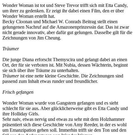
Wonder Woman ist tot und Steve Trevor trifft sich mit Etta Candy,
um ihrer zu gedenken. Er zeigt ihr dabei einen Film, den er über
Wonder Woman erstellt hat.
Becky Cloonan und Michael W. Conrads Beitrag stellt einen
gelungenen Nachruf auf die Amazonenprinzessin dar. Das ist zwar
nicht gerade innovativ, aber dafür gut gelungen. Dasselbe gilt für die
Zeichnungen von Jim Cheung.
Träumer
Die junge Diana erforscht Themyscira und gelangt dabei an einen
Ort, der für sie verboten ist. Mit Nubia, dessen Wächterin, beginnt
sie sich über ihre Träume zu unterhalten.
Träumer
ist eine nette kleine Geschichte. Die Zeichnungen sind
passend zum Inhalt etwas runder und freundlicher.
Frisch gefangen
Wonder Woman wurde von Gangstern gefangen und es sieht
schlecht für sie aus. Aber glücklicherweise gibt es Etta Candy und
ihre Holliday Girls.
Sehr naiv, etwas nervig und etwas zu sehr mit dem Holzhammer
präsentiert sich diese Geschichte von Amy Reeder, in der es wohl
um Emanzipation gehen soll. Immerhin trifft sie den Ton und den