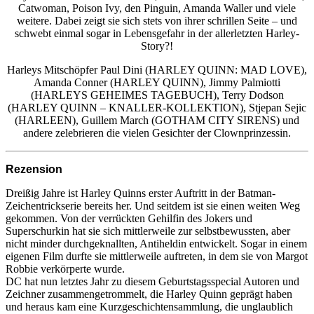
Catwoman, Poison Ivy, den Pinguin, Amanda Waller und viele
weitere. Dabei zeigt sie sich stets von ihrer schrillen Seite – und
schwebt einmal sogar in Lebensgefahr in der allerletzten Harley-
Story?!
Harleys Mitschöpfer Paul Dini (HARLEY QUINN: MAD LOVE),
Amanda Conner (HARLEY QUINN), Jimmy Palmiotti
(HARLEYS GEHEIMES TAGEBUCH), Terry Dodson
(HARLEY QUINN – KNALLER-KOLLEKTION), Stjepan Sejic
(HARLEEN), Guillem March (GOTHAM CITY SIRENS) und
andere zelebrieren die vielen Gesichter der Clownprinzessin.
Rezension
Dreißig Jahre ist Harley Quinns erster Auftritt in der Batman-
Zeichentrickserie bereits her. Und seitdem ist sie einen weiten Weg
gekommen. Von der verrückten Gehilfin des Jokers und
Superschurkin hat sie sich mittlerweile zur selbstbewussten, aber
nicht minder durchgeknallten, Antiheldin entwickelt. Sogar in einem
eigenen Film durfte sie mittlerweile auftreten, in dem sie von Margot
Robbie verkörperte wurde.
DC hat nun letztes Jahr zu diesem Geburtstagsspecial Autoren und
Zeichner zusammengetrommelt, die Harley Quinn geprägt haben
und heraus kam eine Kurzgeschichtensammlung, die unglaublich