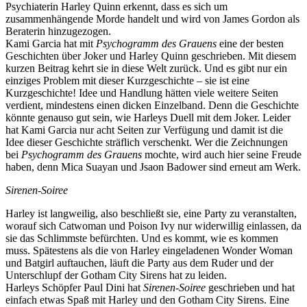
Psychiaterin Harley Quinn erkennt, dass es sich um
zusammenhängende Morde handelt und wird von James Gordon als
Beraterin hinzugezogen.
Kami Garcia hat mit
Psychogramm des Grauens
eine der besten
Geschichten über Joker und Harley Quinn geschrieben. Mit diesem
kurzen Beitrag kehrt sie in diese Welt zurück. Und es gibt nur ein
einziges Problem mit dieser Kurzgeschichte – sie ist eine
Kurzgeschichte! Idee und Handlung hätten viele weitere Seiten
verdient, mindestens einen dicken Einzelband. Denn die Geschichte
könnte genauso gut sein, wie Harleys Duell mit dem Joker. Leider
hat Kami Garcia nur acht Seiten zur Verfügung und damit ist die
Idee dieser Geschichte sträflich verschenkt. Wer die Zeichnungen
bei
Psychogramm des Grauens
mochte, wird auch hier seine Freude
haben, denn Mica Suayan und Jsaon Badower sind erneut am Werk.
Sirenen-Soiree
Harley ist langweilig, also beschließt sie, eine Party zu veranstalten,
worauf sich Catwoman und Poison Ivy nur widerwillig einlassen, da
sie das Schlimmste befürchten. Und es kommt, wie es kommen
muss. Spätestens als die von Harley eingeladenen Wonder Woman
und Batgirl auftauchen, läuft die Party aus dem Ruder und der
Unterschlupf der Gotham City Sirens hat zu leiden.
Harleys Schöpfer Paul Dini hat
Sirenen-Soiree
geschrieben und hat
einfach etwas Spaß mit Harley und den Gotham City Sirens. Eine