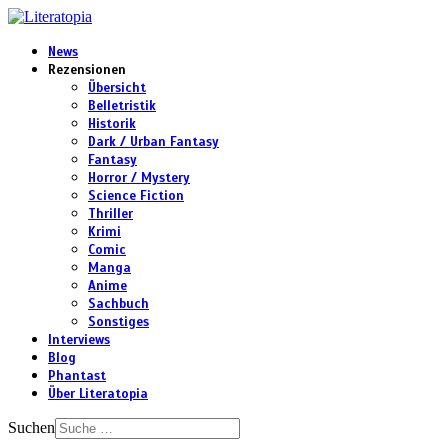
News
Rezensionen
Übersicht
Belletristik
Historik
Dark / Urban Fantasy
Fantasy
Horror / Mystery
Science Fiction
Thriller
Krimi
Comic
Manga
Anime
Sachbuch
Sonstiges
Interviews
Blog
Phantast
Über Literatopia
Suchen