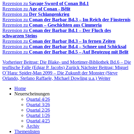
Rezension zu
Savage Sword of Conan Bd.1
Rezension zu
Age of Conan - Bêlit
Rezension zu
Der Schlangenkrieg
Rezension zu
Conan der Barbar Bd.3 – Im Reich der Finsternis
Rezension zu
Conan – Geschichten aus Cimmeria
Rezension zu
Conan der Barbar Bd.1 – Der Fluch des
schwarzen Steins
Rezension zu
Conan der Barbar Bd.3 – In fernen Zeiten
Rezension zu
Conan der Barbar Bd.4 – Schnee und Schicksal
Rezension zu
Conan der Barbar Bd.5 – Auf Beutezug mit Belit
Vorheriger Beitrag: Die Blake- und Mortimer-Bibliothek Bd.6 – Die
teuflische Falle (Edgar P. Jacobs)
Zurück
Nächster Beitrag: Miguel
O´Hara: Spider-Man 2099 – Die Zukunft der Monster (Steve
Orlando, Stefano Raffaele, Michael Dowling u.a.)
Weiter
Home
Neuerscheinungen
Quartal 4/26
Quartal 3/26
Quartal 2/26
Quartal 1/26
Quartal 4/25
Archiv
Themenlisten