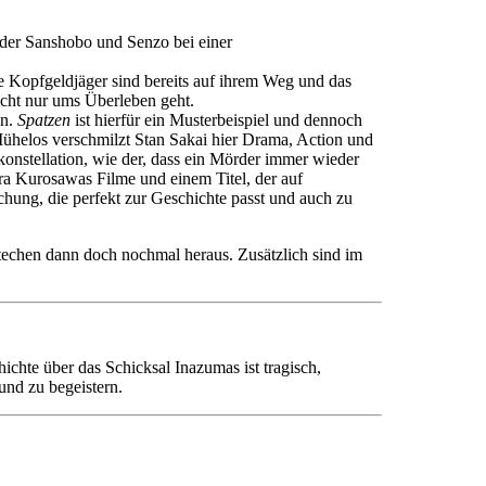
uder Sanshobo und Senzo bei einer
e Kopfgeldjäger sind bereits auf ihrem Weg und das
icht nur ums Überleben geht.
en.
Spatzen
ist hierfür ein Musterbeispiel und dennoch
Mühelos verschmilzt Stan Sakai hier Drama, Action und
konstellation, wie der, dass ein Mörder immer wieder
ra Kurosawas Filme und einem Titel, der auf
hung, die perfekt zur Geschichte passt und auch zu
echen dann doch nochmal heraus. Zusätzlich sind im
ichte über das Schicksal Inazumas ist tragisch,
und zu begeistern.