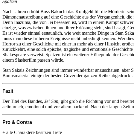
Spatzen
Nach Jahren erhöht Boss Bakuchi das Kopfgeld für die Mörderin sein
Dämonenaustreibung auf eine Geschichte aus der Vergangenheit, die 
Denn Inazuma, die von Jei besessen ist, wird in einem Kampf schwer 
einzige, was zwischen ihnen und ihrer Erlösung steht, sind Usagi, 
Es ist wieder einmal erstaunlich, wie weit manche Dinge in Stan Sa
muss man diese früheren Ereignisse nicht unbedingt kennen. Wer dies
Horror zu einer Geschichte mit einer in mehr als einer Hinsicht groß
zurückkehrt, eine solch epische, tragische und emotionale Geschich
Shakespeare verweist. Spatzen ist ein weiterer Höhepunkt der Geschi
einem Slasherfilm passen würde.
Stan Sakais Zeichnungen sind immer wunderbar anzuschauen, aber Sa
Bonusmaterial einige der besten Cover der ganzen Reihe abgedruckt.
Fazit
Der Titel des Bandes,
Jei-San
, gibt grob die Richtung vor und bereite
actionreich, emotional und vor allem packend. Nach der langen Zeit un
Pro & Contra
+ alle Charaktere besitzen Tiefe