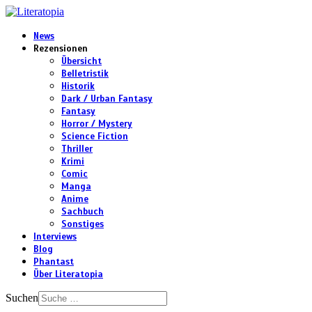
News
Rezensionen
Übersicht
Belletristik
Historik
Dark / Urban Fantasy
Fantasy
Horror / Mystery
Science Fiction
Thriller
Krimi
Comic
Manga
Anime
Sachbuch
Sonstiges
Interviews
Blog
Phantast
Über Literatopia
Suchen