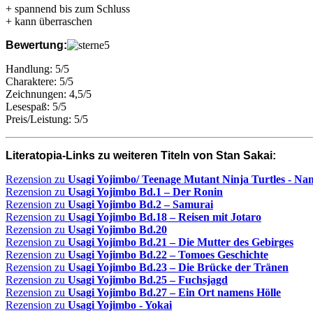
+ spannend bis zum Schluss
+ kann überraschen
Bewertung:
Handlung: 5/5
Charaktere: 5/5
Zeichnungen: 4,5/5
Lesespaß: 5/5
Preis/Leistung: 5/5
Literatopia-Links zu weiteren Titeln von Stan Sakai:
Rezension zu
Usagi Yojimbo/ Teenage Mutant Ninja Turtles - N
Rezension zu
Usagi Yojimbo Bd.1 – Der Ronin
Rezension zu
Usagi Yojimbo Bd.2 – Samurai
Rezension zu
Usagi Yojimbo Bd.18 – Reisen mit Jotaro
Rezension zu
Usagi Yojimbo Bd.20
Rezension zu
Usagi Yojimbo Bd.21 – Die Mutter des Gebirges
Rezension zu
Usagi Yojimbo Bd.22 – Tomoes Geschichte
Rezension zu
Usagi Yojimbo Bd.23 – Die Brücke der Tränen
Rezension zu
Usagi Yojimbo Bd.25 – Fuchsjagd
Rezension zu
Usagi Yojimbo Bd.27 – Ein Ort namens Hölle
Rezension zu
Usagi Yojimbo - Yokai