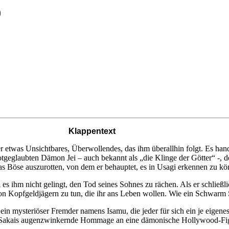
)
Klappentext
 etwas Unsichtbares, Überwollendes, das ihm überallhin folgt. Es han
totgeglaubten Dämon Jei – auch bekannt als „die Klinge der Götter“ -
das Böse auszurotten, von dem er behauptet, es in Usagi erkennen zu kö
 es ihm nicht gelingt, den Tod seines Sohnes zu rächen. Als er schließ
Kopfgeldjägern zu tun, die ihr ans Leben wollen. Wie ein Schwarm Spa
 mysteriöser Fremder namens Isamu, die jeder für sich ein je eigenes 
 Sakais augenzwinkernde Hommage an eine dämonische Hollywood-Figur,