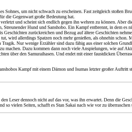
es Sohnes, um nicht schwach zu erscheinen. Fast zeitgleich stoßen Br
für die Gegenwart große Bedeutung hat.
verletzt und scheint sich endlich gegen ihn wehren zu können. Aber di
Gen, Streunender Hund und Sanshobo. Ein Kampf entbrennt, in dem es n
kais Geschichten zurückreichen und Bezug auf ältere Geschichten nehm
 tut, wird allerdings Spatzen noch mehr genießen, als ohnehin schon. 
en Tragik. Nur wenige Erzähler sind dazu fähig aus einer solchen Grund
te zu machen. Dazu kommen dann noch viele Anspielungen, wie auf Aki
chten über den Samuraihasen. Und endet mit einer faustdicken Überrasc
nshobos Kampf mit einem Dämon und Isumas letzter großer Auftritt st
t den Leser dennoch nicht auf das vor, was ihn erwartet. Denn die Gesch
d so vielen Seiten, schafft es Stan Sakai nach wie vor zu überraschen 