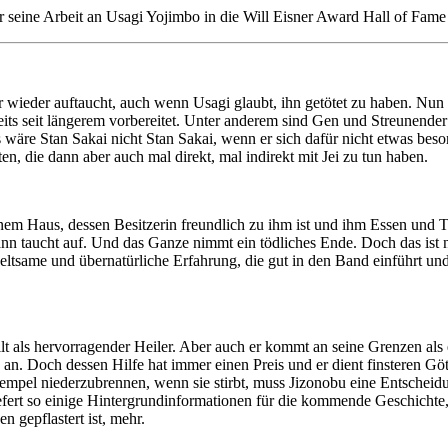
r seine Arbeit an Usagi Yojimbo in die Will Eisner Award Hall of Fa
 wieder auftaucht, auch wenn Usagi glaubt, ihn getötet zu haben. Nun i
ereits seit längerem vorbereitet. Unter anderem sind Gen und Streunen
wäre Stan Sakai nicht Stan Sakai, wenn er sich dafür nicht etwas beso
n, die dann aber auch mal direkt, mal indirekt mit Jei zu tun haben.
nem Haus, dessen Besitzerin freundlich zu ihm ist und ihm Essen und 
 Mann taucht auf. Und das Ganze nimmt ein tödliches Ende. Doch das ist
tsame und übernatürliche Erfahrung, die gut in den Band einführt und 
lt als hervorragender Heiler. Aber auch er kommt an seine Grenzen als 
e an. Doch dessen Hilfe hat immer einen Preis und er dient finsteren Gö
empel niederzubrennen, wenn sie stirbt, muss Jizonobu eine Entscheidu
fert so einige Hintergrundinformationen für die kommende Geschichte, 
n gepflastert ist, mehr.