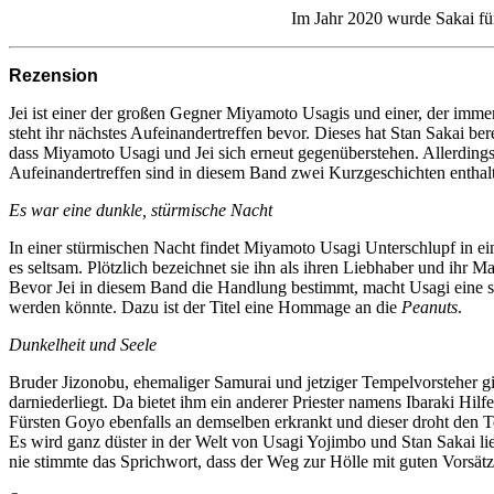
Im Jahr 2020 wurde Sakai fü
Rezension
Jei ist einer der großen Gegner Miyamoto Usagis und einer, der immer
steht ihr nächstes Aufeinandertreffen bevor. Dieses hat Stan Sakai b
dass Miyamoto Usagi und Jei sich erneut gegenüberstehen. Allerdings 
Aufeinandertreffen sind in diesem Band zwei Kurzgeschichten enthalte
Es war eine dunkle, stürmische Nacht
In einer stürmischen Nacht findet Miyamoto Usagi Unterschlupf in ei
es seltsam. Plötzlich bezeichnet sie ihn als ihren Liebhaber und ihr
Bevor Jei in diesem Band die Handlung bestimmt, macht Usagi eine sel
werden könnte. Dazu ist der Titel eine Hommage an die
Peanuts
.
Dunkelheit und Seele
Bruder Jizonobu, ehemaliger Samurai und jetziger Tempelvorsteher gi
darniederliegt. Da bietet ihm ein anderer Priester namens Ibaraki Hilf
Fürsten Goyo ebenfalls an demselben erkrankt und dieser droht den T
Es wird ganz düster in der Welt von Usagi Yojimbo und Stan Sakai lie
nie stimmte das Sprichwort, dass der Weg zur Hölle mit guten Vorsätze