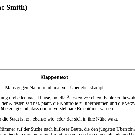
ac Smith)
Klappentext
Maus gegen Natur im ultimativen Überlebenskampf
ung und eilen nach Hause, um die Ältesten vor einem Fehler zu bewa
der Ältesten satt hat, plant, die Kontrolle zu übernehmen und die verz
 überzeugt sind, dass dort unvorstellbare Reichtümer warten.
die Stadt ist tot, ebenso wie jeder, der sich in ihre Nähe wagt.
Trümmer auf der Suche nach hilfloser Beute, die den jüngsten Übersc
ern geschwemmt wurden, kauert in einem verlassenen Gebäude und hoff