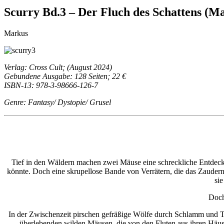
Scurry Bd.3 – Der Fluch des Schattens (M
Markus
Verlag: Cross Cult; (August 2024)
Gebundene Ausgabe: 128 Seiten; 22 €
ISBN-13: 978-3-98666-126-7
Genre: Fantasy/ Dystopie/ Grusel
Tief in den Wäldern machen zwei Mäuse eine schreckliche Entdeck
könnte. Doch eine skrupellose Bande von Verrätern, die das Zaudern 
sie
Doch 
In der Zwischenzeit pirschen gefräßige Wölfe durch Schlamm und 
überlebenden wilden Mäusen, die von den Fluten aus ihren Häus