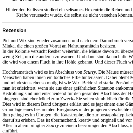
Hinter den Kulissen studiert ein seltsames Hexentrio die Reben un
Kräfte verursacht wurde, die selbst sie nicht verstehen könne
Rezension
Pict und Wix sind wieder zusammen und nach dem Dammbruch versuc
Minka, die einen großen Vorrat an Nahrungsmitteln besitzen.
In der Kolonie versucht Resher weiterhin, die Mäuse davon zu überzeu
wenig Zeit, um die anderen zu warnen. Und dann sind da noch die Wö
die wird von einem Fluch in ihre Höhle gebannt. Und dieser Fluch wird 
Hochdramatisch wird es im Abschluss von
Scurry
. Die Mäuse müssen 
Menschen haben ihnen ein tödliches Erbe hinterlassen. Dabei bleibt M
und mindestens ebenso mutig ist wie Wix. Beide sind starke Persönli
man ist erleichtert, wenn sie aus einer gefährlichen Situation entkom
Bedrohung sind und entscheidend für den gesamten Abschluss der Hand
hingegen sind eher Mittel zum Zweck- Sie sollen sinnbildlich für d
Dies wird in diesem Band übrigens erklärt und es jagt einem eine Gä
Grundlage eines bestimmten Ereignisses in der jüngeren Geschichte d
Ihm gelingt es im Übrigen, die Katastrophe, die zur postapokalyptisc
darauf zu erleben. Das ist überraschend, kreativ und originell und vor
Alles in allem bringt er
Scurry
zu einem hervorragenden Abschluss, in 
einführt.