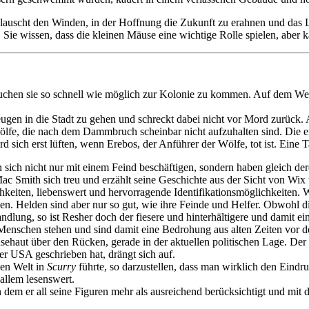
d lauscht den Winden, in der Hoffnung die Zukunft zu erahnen und das 
n. Sie wissen, dass die kleinen Mäuse eine wichtige Rolle spielen, ab
hen sie so schnell wie möglich zur Kolonie zu kommen. Auf dem Weg
gen in die Stadt zu gehen und schreckt dabei nicht vor Mord zurück. A
lfe, die nach dem Dammbruch scheinbar nicht aufzuhalten sind. Die ei
sich erst lüften, wenn Erebos, der Anführer der Wölfe, tot ist. Eine Tat
sich nicht nur mit einem Feind beschäftigen, sondern haben gleich de
ac Smith sich treu und erzählt seine Geschichte aus der Sicht von Wix
chkeiten, liebenswert und hervorragende Identifikationsmöglichkeiten. 
men. Helden sind aber nur so gut, wie ihre Feinde und Helfer. Obwohl di
lung, so ist Resher doch der fiesere und hinterhältigere und damit ei
ie Menschen stehen und sind damit eine Bedrohung aus alten Zeiten vo
nsehaut über den Rücken, gerade in der aktuellen politischen Lage. D
er USA geschrieben hat, drängt sich auf.
hen Welt in
Scurry
führte, so darzustellen, dass man wirklich den Eindru
 allem lesenswert.
dem er all seine Figuren mehr als ausreichend berücksichtigt und mit d