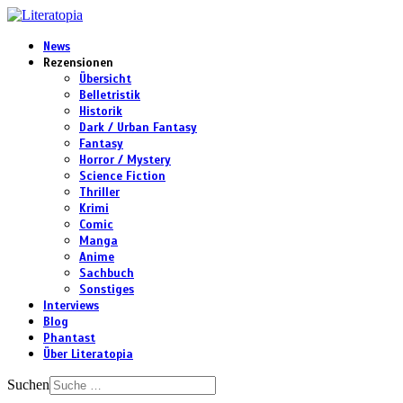
News
Rezensionen
Übersicht
Belletristik
Historik
Dark / Urban Fantasy
Fantasy
Horror / Mystery
Science Fiction
Thriller
Krimi
Comic
Manga
Anime
Sachbuch
Sonstiges
Interviews
Blog
Phantast
Über Literatopia
Suchen