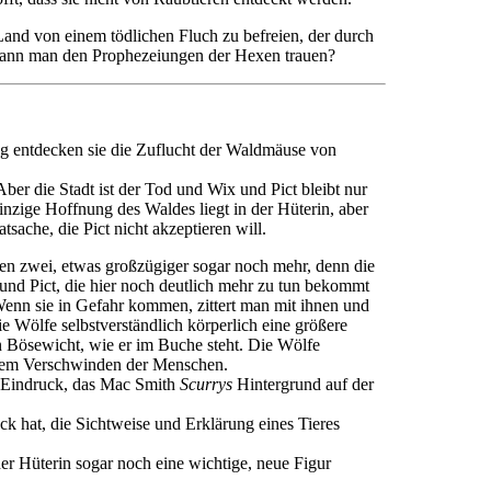
Land von einem tödlichen Fluch zu befreien, der durch
er kann man den Prophezeiungen der Hexen trauen?
 entdecken sie die Zuflucht der Waldmäuse von
ber die Stadt ist der Tod und Wix und Pict bleibt nur
nzige Hoffnung des Waldes liegt in der Hüterin, aber
sache, die Pict nicht akzeptieren will.
ren zwei, etwas großzügiger sogar noch mehr, denn die
 und Pict, die hier noch deutlich mehr zu tun bekommt
Wenn sie in Gefahr kommen, zittert man mit ihnen und
e Wölfe selbstverständlich körperlich eine größere
n Bösewicht, wie er im Buche steht. Die Wölfe
r dem Verschwinden der Menschen.
er Eindruck, das Mac Smith
Scurrys
Hintergrund auf der
ck hat, die Sichtweise und Erklärung eines Tieres
er Hüterin sogar noch eine wichtige, neue Figur