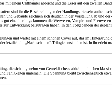
as mit einem Cliffhanger abbricht und die Leser auf den zweiten Band 
Insofern sind ihr die Beschreibungen der Handlungsorte sehr authentisch
raßen und Gebäude zeichnen sich deutlich in der Vorstellung ab und der 
lls gut ein, allerdings kommen die Werwesen, Vampire und Feenwesen 
s zur Entwicklung beizutragen haben. In den Folgebänden der geplante
lungen und wartet mit einem schönen Cover auf, das im Hintergrund d
er letztlich die „Nachtschatten“-Trilogie entstanden ist. In ihr erlebt
tting, die sich angenehm von Genreklischees abhebt und neben klassis
 und Fähigkeiten ungemein. Die Spannung bleibt zwischenzeitlich etwa
hüren.