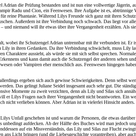
el Adrian die Prüfung bestanden und ist nun eine vollwertige Jägerin, 
mpir Radu und Cion, ein Feenwesen. Ihre Aufgabe ist es, abtrünnige 
ür reine Phantasie. Während Lilys Freunde sich ganz mit ihren Schutz
tauschen. Außerdem ist ihre Verbindung noch schwach. Das liegt vor all
e – und niemand will ihr etwas über ihre Vergangenheit erzählen. Als si
hlt, wobei ihr Schutzengel Adrian untrennbar mit ihr verbunden ist. Er
zu Lily in ihren Gedanken. Da ihre Verbindung schwächelt, muss Lily la
en Charaktere aussieht, als würde sie mit sich selbst sprechen. Normal
s Erkennens und kann damit auch die Schutzengel der anderen sehen un
esen oder Vampiren eher menschlich aus. Feenwesen hingegen haben ti
llerdings ergeben sich auch gewisse Schwierigkeiten. Denn selbst wenn
den. Das gelingt Juliane Seidel insgesamt auch sehr gut. Die ständige
ensive Momente zu zweit verzichten, denn als Lily und Silas sich annäh
ill er Lilys Fragen nach ihrer Vergangenheit nicht beantworten. Ein wei
ch nicht verlieben können. Aber Adrian ist in vielerlei Hinsicht anders
ilys Unfall geschehen ist und warum die Personen, die etwas darüber 
nis unbedingt aufdecken. Ab der Hälfte des Buches wird man jedoch ung
ddessen auf ein Missverständnis, das Lily und Silas zur Flucht zwingt
n ans Licht bringen (und die Liebesgeschichte vorantreiben), aber auc