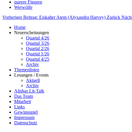
queere Figuren
Werwölfe
Vorheriger Beitrag: Eiskalter Atem (Alyxandra Harvey)
Zurück
Nächs
Home
Neuerscheinungen
Quartal 4/26
Quartal 3/26
Quartal 2/26
Quartal 1/26
Quartal 4/25
Archiv
Themenlisten
Lesungen / Events
Aktuell
Archiv
Alishas Lit-Talk
Das Team
Mitarbeit
Links
Gewinnspiel
Impressum
Datenschutz