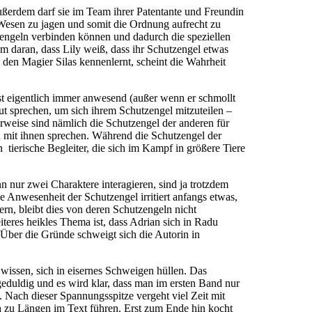
außerdem darf sie im Team ihrer Patentante und Freundin
Wesen zu jagen und somit die Ordnung aufrecht zu
engeln verbinden können und dadurch die speziellen
em daran, dass Lily weiß, dass ihr Schutzengel etwas
e den Magier Silas kennenlernt, scheint die Wahrheit
 ist eigentlich immer anwesend (außer wenn er schmollt
ut sprechen, um sich ihrem Schutzengel mitzuteilen –
erweise sind nämlich die Schutzengel der anderen für
d mit ihnen sprechen. Während die Schutzengel der
erische Begleiter, die sich im Kampf in größere Tiere
 nur zwei Charaktere interagieren, sind ja trotzdem
 Anwesenheit der Schutzengel irritiert anfangs etwas,
ern, bleibt dies von deren Schutzengeln nicht
teres heikles Thema ist, dass Adrian sich in Radu
. Über die Gründe schweigt sich die Autorin in
wissen, sich in eisernes Schweigen hüllen. Das
eduldig und es wird klar, dass man im ersten Band nur
. Nach dieser Spannungsspitze vergeht viel Zeit mit
h zu Längen im Text führen. Erst zum Ende hin kocht