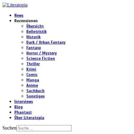
News
Rezensionen
Übersicht
Belletristik
Historik
Dark / Urban Fantasy
Fantasy
Horror / Mystery
Science Fiction
Thriller
Krimi
Comic
Manga
Anime
Sachbuch
Sonstiges
Interviews
Blog
Phantast
Über Literatopia
Suchen