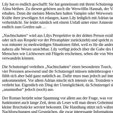
Lily hat es endlich geschafft: Sie hat gemeinsam mit ihrem Schutzeng
Alina bleiben. Zu diesem gehören auch die Werwölfin Hannah, der Va
erhalten. Denn die meisten Menschen halten Vampire oder Werwesen f
Kräfte ihrer jeweiligen Art erlangen, kann Lily lediglich mit Adrian 
verheimlicht. Sie leidet nämlich seit einem Unfall unter einer Amnesi
endlich zum Greifen nah …
„Nachtschatten“ wird aus Lilys Perspektive in der dritten Person erzä
oder sich aus Respekt vor der Privatsphäre zurückzieht) und spricht 
was mitunter zu merkwürdigen Situationen führt, weil es für die ander
nahezu alle Wesen unsichtbar. Lily verfügt jedoch über die Gabe de
Menschen wie Lichtwesen mit Flügeln erscheinen, sehen die von Werw
verwandeln können.
Die Schutzengel verleihen „Nachtschatten“ einen besonderen Touch, a
vier Personen anwesend und die Schutzengel müssen miteinbezogen wer
fühlt sich aber bald ganz natürlich an. Dafür muss man jedoch auf int
unkommentiert. Vor allem Adrian mischt sich intensiv ein. Trotzdem w
verliebt hat. Eigentlich ein Ding der Unmöglichkeit, da Schutzengel si
„unantastbar“ jedoch (noch) aus.
Der Roman bezieht seine Spannung vor allem aus der Frage, was vor L
funktioniert auch lange Zeit, denn als Leser will man dieses Geheim
kleine Bruchstücke serviert bekommt. Die Handlung stützt sich währen
Nachforschungen und Gesprächen, die zwar interessante Informatione