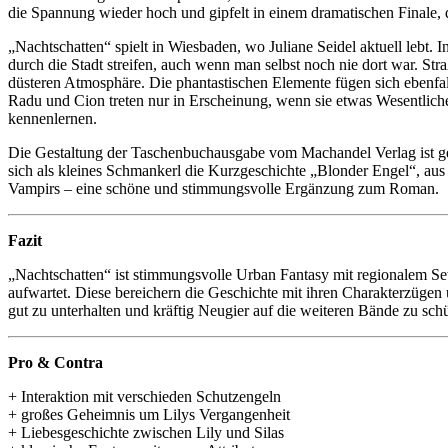
die Spannung wieder hoch und gipfelt in einem dramatischen Finale, d
„Nachtschatten“ spielt in Wiesbaden, wo Juliane Seidel aktuell lebt. 
durch die Stadt streifen, auch wenn man selbst noch nie dort war. St
düsteren Atmosphäre. Die phantastischen Elemente fügen sich ebenfa
Radu und Cion treten nur in Erscheinung, wenn sie etwas Wesentliche
kennenlernen.
Die Gestaltung der Taschenbuchausgabe vom Machandel Verlag ist ge
sich als kleines Schmankerl die Kurzgeschichte „Blonder Engel“, aus d
Vampirs – eine schöne und stimmungsvolle Ergänzung zum Roman.
Fazit
„Nachtschatten“ ist stimmungsvolle Urban Fantasy mit regionalem Se
aufwartet. Diese bereichern die Geschichte mit ihren Charakterzügen
gut zu unterhalten und kräftig Neugier auf die weiteren Bände zu sc
Pro & Contra
+ Interaktion mit verschieden Schutzengeln
+ großes Geheimnis um Lilys Vergangenheit
+ Liebesgeschichte zwischen Lily und Silas