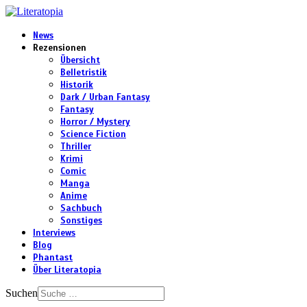
News
Rezensionen
Übersicht
Belletristik
Historik
Dark / Urban Fantasy
Fantasy
Horror / Mystery
Science Fiction
Thriller
Krimi
Comic
Manga
Anime
Sachbuch
Sonstiges
Interviews
Blog
Phantast
Über Literatopia
Suchen