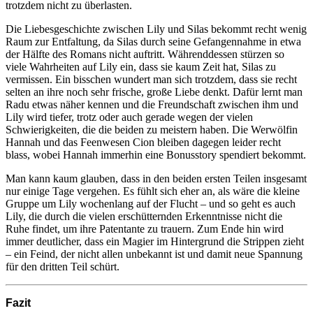
trotzdem nicht zu überlasten.
Die Liebesgeschichte zwischen Lily und Silas bekommt recht wenig
Raum zur Entfaltung, da Silas durch seine Gefangennahme in etwa
der Hälfte des Romans nicht auftritt. Währenddessen stürzen so
viele Wahrheiten auf Lily ein, dass sie kaum Zeit hat, Silas zu
vermissen. Ein bisschen wundert man sich trotzdem, dass sie recht
selten an ihre noch sehr frische, große Liebe denkt. Dafür lernt man
Radu etwas näher kennen und die Freundschaft zwischen ihm und
Lily wird tiefer, trotz oder auch gerade wegen der vielen
Schwierigkeiten, die die beiden zu meistern haben. Die Werwölfin
Hannah und das Feenwesen Cion bleiben dagegen leider recht
blass, wobei Hannah immerhin eine Bonusstory spendiert bekommt.
Man kann kaum glauben, dass in den beiden ersten Teilen insgesamt
nur einige Tage vergehen. Es fühlt sich eher an, als wäre die kleine
Gruppe um Lily wochenlang auf der Flucht – und so geht es auch
Lily, die durch die vielen erschütternden Erkenntnisse nicht die
Ruhe findet, um ihre Patentante zu trauern. Zum Ende hin wird
immer deutlicher, dass ein Magier im Hintergrund die Strippen zieht
– ein Feind, der nicht allen unbekannt ist und damit neue Spannung
für den dritten Teil schürt.
Fazit