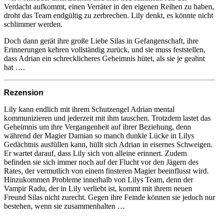
Verdacht aufkommt, einen Verräter in den eigenen Reihen zu haben,
droht das Team endgültig zu zerbrechen. Lily denkt, es könnte nicht
schlimmer werden.
Doch dann gerät ihre große Liebe Silas in Gefangenschaft, ihre
Erinnerungen kehren vollständig zurück, und sie muss feststellen,
dass Adrian ein schrecklicheres Geheimnis hütet, als sie je geahnt
hat ….
Rezension
Lily kann endlich mit ihrem Schutzengel Adrian mental
kommunizieren und jederzeit mit ihm tauschen. Trotzdem lastet das
Geheimnis um ihre Vergangenheit auf ihrer Beziehung, denn
während der Magier Damian so manch dunkle Lücke in Lilys
Gedächtnis ausfüllen kann, hüllt sich Adrian in eisernes Schweigen.
Er wartet darauf, dass Lily sich von alleine erinnert. Zudem
befinden sie sich immer noch auf der Flucht vor den Jägern des
Rates, der vermutlich von einem finsteren Magier beeinflusst wird.
Hinzukommen Probleme innerhalb von Lilys Team, denn der
Vampir Radu, der in Lily verliebt ist, kommt mit ihrem neuen
Freund Silas nicht zurecht. Gegen ihre Feinde können sie jedoch nur
bestehen, wenn sie zusammenhalten …