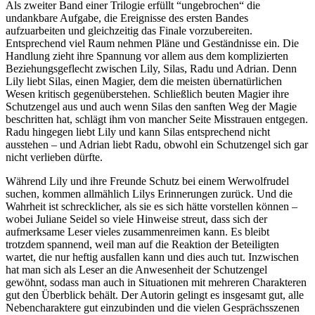
Als zweiter Band einer Trilogie erfüllt “ungebrochen“ die
undankbare Aufgabe, die Ereignisse des ersten Bandes
aufzuarbeiten und gleichzeitig das Finale vorzubereiten.
Entsprechend viel Raum nehmen Pläne und Geständnisse ein. Die
Handlung zieht ihre Spannung vor allem aus dem komplizierten
Beziehungsgeflecht zwischen Lily, Silas, Radu und Adrian. Denn
Lily liebt Silas, einen Magier, dem die meisten übernatürlichen
Wesen kritisch gegenüberstehen. Schließlich beuten Magier ihre
Schutzengel aus und auch wenn Silas den sanften Weg der Magie
beschritten hat, schlägt ihm von mancher Seite Misstrauen entgegen.
Radu hingegen liebt Lily und kann Silas entsprechend nicht
ausstehen – und Adrian liebt Radu, obwohl ein Schutzengel sich gar
nicht verlieben dürfte.
Während Lily und ihre Freunde Schutz bei einem Werwolfrudel
suchen, kommen allmählich Lilys Erinnerungen zurück. Und die
Wahrheit ist schrecklicher, als sie es sich hätte vorstellen können –
wobei Juliane Seidel so viele Hinweise streut, dass sich der
aufmerksame Leser vieles zusammenreimen kann. Es bleibt
trotzdem spannend, weil man auf die Reaktion der Beteiligten
wartet, die nur heftig ausfallen kann und dies auch tut. Inzwischen
hat man sich als Leser an die Anwesenheit der Schutzengel
gewöhnt, sodass man auch in Situationen mit mehreren Charakteren
gut den Überblick behält. Der Autorin gelingt es insgesamt gut, alle
Nebencharaktere gut einzubinden und die vielen Gesprächsszenen