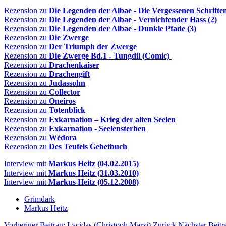
Rezension zu
Die Legenden der Albae - Die Vergessenen Schrifte
Rezension zu
Die Legenden der Albae - Vernichtender Hass (2)
Rezension zu
Die Legenden der Albae - Dunkle Pfade (3)
Rezension zu
Die Zwerge
Rezension zu
Der Triumph der Zwerge
Rezension zu
Die Zwerge Bd.1 - Tungdil (Comic)
Rezension zu
Drachenkaiser
Rezension zu
Drachengift
Rezension zu
Judassohn
Rezension zu
Collector
Rezension zu
Oneiros
Rezension zu
Totenblick
Rezension zu
Exkarnation – Krieg der alten Seelen
Rezension zu
Exkarnation - Seelensterben
Rezension zu
Wédora
Rezension zu
Des Teufels Gebetbuch
Interview mit
Markus Heitz (04.02.2015)
Interview mit
Markus Heitz (31.03.2010)
Interview mit
Markus Heitz (05.12.2008)
Grimdark
Markus Heitz
Vorheriger Beitrag: Lycidas (Christoph Marzi)
Zurück
Nächster Beitr