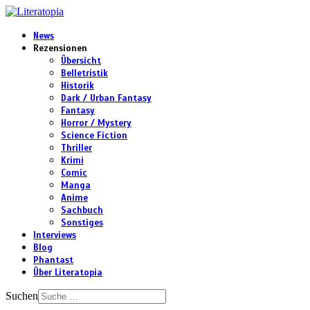
News
Rezensionen
Übersicht
Belletristik
Historik
Dark / Urban Fantasy
Fantasy
Horror / Mystery
Science Fiction
Thriller
Krimi
Comic
Manga
Anime
Sachbuch
Sonstiges
Interviews
Blog
Phantast
Über Literatopia
Suchen