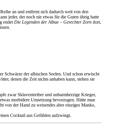
eihe an und entfernt sich dadurch weit von den
nn jeder, der noch nie etwas für die Guten übrig hatte
ig endet
Die Legenden der Albae – Gerechter Zorn
dort,
üssen.
 der Schwärze der albischen Seelen. Und schon erwischt
tter, denen die Zeit nichts anhaben kann, stehen sie
öpfe zwar Sklaventreiber und unbarmherzige Krieger,
eine etwas morbidere Umsetzung bevorzugen. Hätte man
icht von der Hand zu weisendes aber einziges Manko,
inen Cocktail aus Gefühlen aufzwingt.