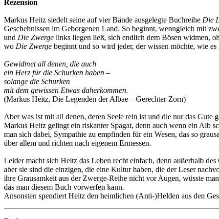
Rezension
Markus Heitz siedelt seine auf vier Bände ausgelegte Buchreihe
Die 
Geschehnissen im Geborgenen Land. So beginnt, wenngleich mit zwei a
und
Die Zwerge
links liegen ließ, sich endlich dem Bösen widmen, oh
wo
Die Zwerge
beginnt und so wird jeder, der wissen möchte, wie es
Gewidmet all denen, die auch
ein Herz für die Schurken haben –
solange die Schurken
mit dem gewissen Etwas daherkommen.
(Markus Heitz, Die Legenden der Albae – Gerechter Zorn)
Aber was ist mit all denen, deren Seele rein ist und die nur das Gut
Markus Heitz gelingt ein riskanter Spagat, denn auch wenn ein Alb sc
man sich dabei, Sympathie zu empfinden für ein Wesen, das so grausam 
über allem und richten nach eigenem Ermessen.
Leider macht sich Heitz das Leben recht einfach, denn außerhalb de
aber sie sind die einzigen, die eine Kultur haben, die der Leser nac
ihre Grausamkeit aus der Zwerge-Reihe nicht vor Augen, wüsste man w
das man diesem Buch vorwerfen kann.
Ansonsten spendiert Heitz den heimlichen (Anti-)Helden aus den Ge