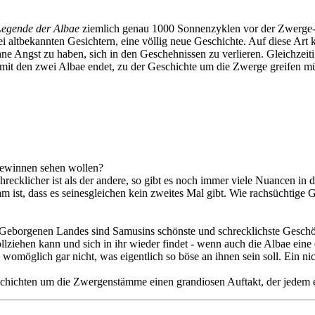
Legende der Albae
ziemlich genau 1000 Sonnenzyklen vor der Zwerge-R
ltbekannten Gesichtern, eine völlig neue Geschichte. Auf diese Art ka
ne Angst zu haben, sich in den Geschehnissen zu verlieren. Gleichzeit
 mit den zwei Albae endet, zu der Geschichte um die Zwerge greifen m
e gewinnen sehen wollen?
hrecklicher ist als der andere, so gibt es noch immer viele Nuancen in
ist, dass es seinesgleichen kein zweites Mal gibt. Wie rachsüchtige Gö
s Geborgenen Landes sind Samusins schönste und schrecklichste Gesch
hvollziehen kann und sich in ihr wieder findet - wenn auch die Albae 
omöglich gar nicht, was eigentlich so böse an ihnen sein soll. Ein n
schichten um die Zwergenstämme einen grandiosen Auftakt, der jedem e