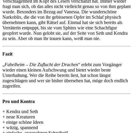
Verschlagenheit im Kopf des Lesers verschanzt hat. Immer wieder
fragt man sich, ob das alles nicht vielleicht genau so von ihm geplant
wurde. Besonders im Bezug auf Vanessa. Die wunderschöne
Narkoblix, die die von ihr gebissenen Opfer im Schlaf physisch
übernehmen kann, gibt Rätsel auf. Einmal hat sie sich bereits als
Verräterin entpuppt, bis sie vom Sphinx wie eine Schachfigur
geopfert wurde. Nun gelobt sie, auf der Seite von Seth und Kendra
zu sein. Aber ob man ihr trauen kann, weiß man nie.
Fazit
„
Fabelheim – Die Zuflucht der Drachen
“ erlebt zum Vorgänger
wieder einen kleinen Aufschwung und bietet wieder beste
Unterhaltung. Wer die Reihe bereits liest, hat schon längst
zugeschlagen und wer sie bisher übersehen hat, möge doch endlich
zugreifen.
Pro und Kontra
+ Kendra und Seth
+ neue Kreaturen
+ einige schöne Ideen
+ witzig, spannend
+ einfache, angenehmer Schreibstil