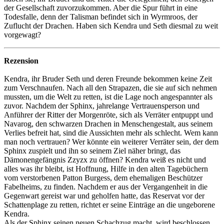
der Gesellschaft zuvorzukommen. Aber die Spur führt in eine
Todesfalle, denn der Talisman befindet sich in Wyrmroos, der
Zuflucht der Drachen. Haben sich Kendra und Seth diesmal zu weit
vorgewagt?
Rezension
Kendra, ihr Bruder Seth und deren Freunde bekommen keine Zeit
zum Verschnaufen. Nach all den Strapazen, die sie auf sich nehmen
mussten, um die Welt zu retten, ist die Lage noch angespannter als
zuvor. Nachdem der Sphinx, jahrelange Vertrauensperson und
Anführer der Ritter der Morgenröte, sich als Verräter entpuppt und
Navarog, den schwarzen Drachen in Menschengestalt, aus seinem
Verlies befreit hat, sind die Aussichten mehr als schlecht. Wem kann
man noch vertrauen? Wer könnte ein weiterer Verräter sein, der dem
Sphinx zuspielt und ihn so seinem Ziel näher bringt, das
Dämonengefängnis Zzyzx zu öffnen? Kendra weiß es nicht und
alles was ihr bleibt, ist Hoffnung, Hilfe in den alten Tagebüchern
vom verstorbenen Patton Burgess, dem ehemaligen Beschützer
Fabelheims, zu finden. Nachdem er aus der Vergangenheit in die
Gegenwart gereist war und geholfen hatte, das Reservat vor der
Schattenplage zu retten, richtet er seine Einträge an die ungeborene
Kendra.
Als der Sphinx seinen neuen Schachzug macht, wird beschlossen,