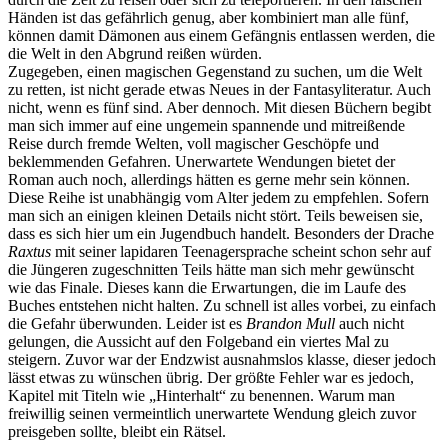
Händen ist das gefährlich genug, aber kombiniert man alle fünf,
können damit Dämonen aus einem Gefängnis entlassen werden, die
die Welt in den Abgrund reißen würden.
Zugegeben, einen magischen Gegenstand zu suchen, um die Welt
zu retten, ist nicht gerade etwas Neues in der Fantasyliteratur. Auch
nicht, wenn es fünf sind. Aber dennoch. Mit diesen Büchern begibt
man sich immer auf eine ungemein spannende und mitreißende
Reise durch fremde Welten, voll magischer Geschöpfe und
beklemmenden Gefahren. Unerwartete Wendungen bietet der
Roman auch noch, allerdings hätten es gerne mehr sein können.
Diese Reihe ist unabhängig vom Alter jedem zu empfehlen. Sofern
man sich an einigen kleinen Details nicht stört. Teils beweisen sie,
dass es sich hier um ein Jugendbuch handelt. Besonders der Drache
Raxtus
mit seiner lapidaren Teenagersprache scheint schon sehr auf
die Jüngeren zugeschnitten Teils hätte man sich mehr gewünscht
wie das Finale. Dieses kann die Erwartungen, die im Laufe des
Buches entstehen nicht halten. Zu schnell ist alles vorbei, zu einfach
die Gefahr überwunden. Leider ist es
Brandon Mull
auch nicht
gelungen, die Aussicht auf den Folgeband ein viertes Mal zu
steigern. Zuvor war der Endzwist ausnahmslos klasse, dieser jedoch
lässt etwas zu wünschen übrig. Der größte Fehler war es jedoch,
Kapitel mit Titeln wie „Hinterhalt“ zu benennen. Warum man
freiwillig seinen vermeintlich unerwartete Wendung gleich zuvor
preisgeben sollte, bleibt ein Rätsel.