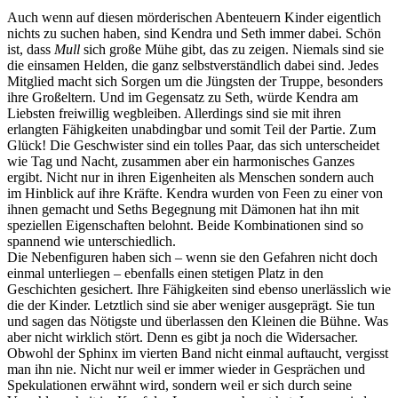
Auch wenn auf diesen mörderischen Abenteuern Kinder eigentlich
nichts zu suchen haben, sind Kendra und Seth immer dabei. Schön
ist, dass
Mull
sich große Mühe gibt, das zu zeigen. Niemals sind sie
die einsamen Helden, die ganz selbstverständlich dabei sind. Jedes
Mitglied macht sich Sorgen um die Jüngsten der Truppe, besonders
ihre Großeltern. Und im Gegensatz zu Seth, würde Kendra am
Liebsten freiwillig wegbleiben. Allerdings sind sie mit ihren
erlangten Fähigkeiten unabdingbar und somit Teil der Partie. Zum
Glück! Die Geschwister sind ein tolles Paar, das sich unterscheidet
wie Tag und Nacht, zusammen aber ein harmonisches Ganzes
ergibt. Nicht nur in ihren Eigenheiten als Menschen sondern auch
im Hinblick auf ihre Kräfte. Kendra wurden von Feen zu einer von
ihnen gemacht und Seths Begegnung mit Dämonen hat ihn mit
speziellen Eigenschaften belohnt. Beide Kombinationen sind so
spannend wie unterschiedlich.
Die Nebenfiguren haben sich – wenn sie den Gefahren nicht doch
einmal unterliegen – ebenfalls einen stetigen Platz in den
Geschichten gesichert. Ihre Fähigkeiten sind ebenso unerlässlich wie
die der Kinder. Letztlich sind sie aber weniger ausgeprägt. Sie tun
und sagen das Nötigste und überlassen den Kleinen die Bühne. Was
aber nicht wirklich stört. Denn es gibt ja noch die Widersacher.
Obwohl der Sphinx im vierten Band nicht einmal auftaucht, vergisst
man ihn nie. Nicht nur weil er immer wieder in Gesprächen und
Spekulationen erwähnt wird, sondern weil er sich durch seine