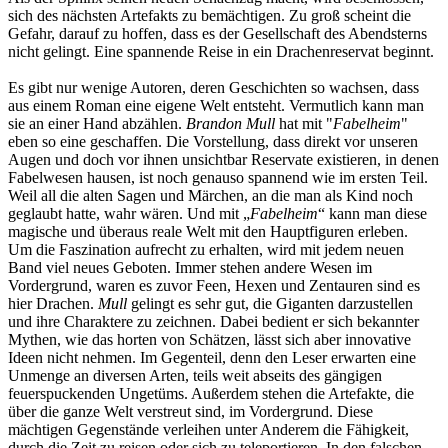
sich des nächsten Artefakts zu bemächtigen. Zu groß scheint die
Gefahr, darauf zu hoffen, dass es der Gesellschaft des Abendsterns
nicht gelingt. Eine spannende Reise in ein Drachenreservat beginnt.
Es gibt nur wenige Autoren, deren Geschichten so wachsen, dass
aus einem Roman eine eigene Welt entsteht. Vermutlich kann man
sie an einer Hand abzählen.
Brandon Mull
hat mit "
Fabelheim
"
eben so eine geschaffen. Die Vorstellung, dass direkt vor unseren
Augen und doch vor ihnen unsichtbar Reservate existieren, in denen
Fabelwesen hausen, ist noch genauso spannend wie im ersten Teil.
Weil all die alten Sagen und Märchen, an die man als Kind noch
geglaubt hatte, wahr wären. Und mit „
Fabelheim
“ kann man diese
magische und überaus reale Welt mit den Hauptfiguren erleben.
Um die Faszination aufrecht zu erhalten, wird mit jedem neuen
Band viel neues Geboten. Immer stehen andere Wesen im
Vordergrund, waren es zuvor Feen, Hexen und Zentauren sind es
hier Drachen.
Mull
gelingt es sehr gut, die Giganten darzustellen
und ihre Charaktere zu zeichnen. Dabei bedient er sich bekannter
Mythen, wie das horten von Schätzen, lässt sich aber innovative
Ideen nicht nehmen. Im Gegenteil, denn den Leser erwarten eine
Unmenge an diversen Arten, teils weit abseits des gängigen
feuerspuckenden Ungetüms. Außerdem stehen die Artefakte, die
über die ganze Welt verstreut sind, im Vordergrund. Diese
mächtigen Gegenstände verleihen unter Anderem die Fähigkeit,
durch die Zeit zu reisen oder sich zu teleportieren. In den falschen