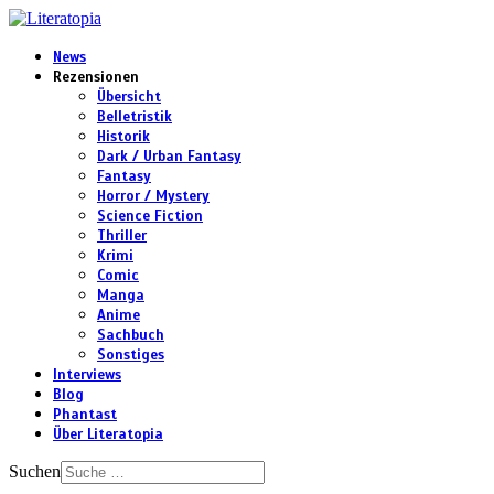
News
Rezensionen
Übersicht
Belletristik
Historik
Dark / Urban Fantasy
Fantasy
Horror / Mystery
Science Fiction
Thriller
Krimi
Comic
Manga
Anime
Sachbuch
Sonstiges
Interviews
Blog
Phantast
Über Literatopia
Suchen