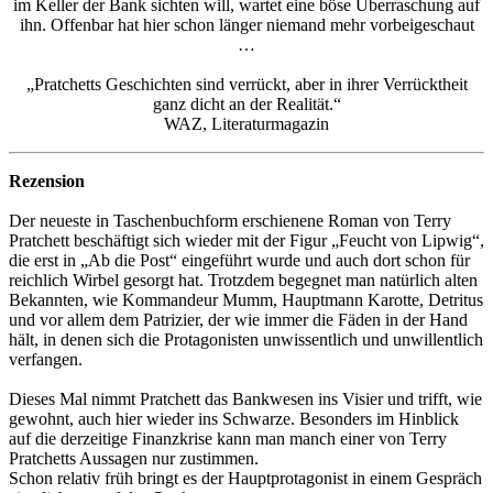
im Keller der Bank sichten will, wartet eine böse Überraschung auf
ihn. Offenbar hat hier schon länger niemand mehr vorbeigeschaut
…
„Pratchetts Geschichten sind verrückt, aber in ihrer Verrücktheit
ganz dicht an der Realität.“
WAZ, Literaturmagazin
Rezension
Der neueste in Taschenbuchform erschienene Roman von Terry
Pratchett beschäftigt sich wieder mit der Figur „Feucht von Lipwig“,
die erst in „Ab die Post“ eingeführt wurde und auch dort schon für
reichlich Wirbel gesorgt hat. Trotzdem begegnet man natürlich alten
Bekannten, wie Kommandeur Mumm, Hauptmann Karotte, Detritus
und vor allem dem Patrizier, der wie immer die Fäden in der Hand
hält, in denen sich die Protagonisten unwissentlich und unwillentlich
verfangen.
Dieses Mal nimmt Pratchett das Bankwesen ins Visier und trifft, wie
gewohnt, auch hier wieder ins Schwarze. Besonders im Hinblick
auf die derzeitige Finanzkrise kann man manch einer von Terry
Pratchetts Aussagen nur zustimmen.
Schon relativ früh bringt es der Hauptprotagonist in einem Gespräch