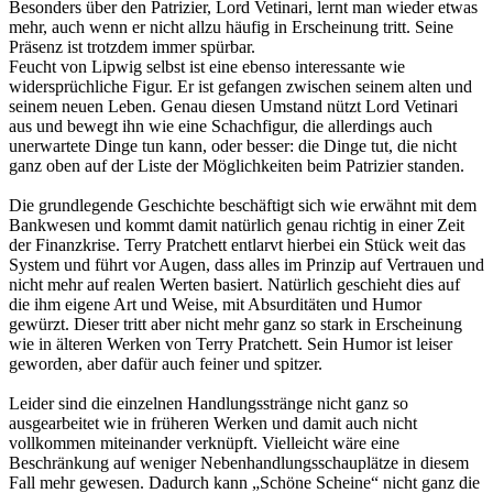
Besonders über den Patrizier, Lord Vetinari, lernt man wieder etwas
mehr, auch wenn er nicht allzu häufig in Erscheinung tritt. Seine
Präsenz ist trotzdem immer spürbar.
Feucht von Lipwig selbst ist eine ebenso interessante wie
widersprüchliche Figur. Er ist gefangen zwischen seinem alten und
seinem neuen Leben. Genau diesen Umstand nützt Lord Vetinari
aus und bewegt ihn wie eine Schachfigur, die allerdings auch
unerwartete Dinge tun kann, oder besser: die Dinge tut, die nicht
ganz oben auf der Liste der Möglichkeiten beim Patrizier standen.
Die grundlegende Geschichte beschäftigt sich wie erwähnt mit dem
Bankwesen und kommt damit natürlich genau richtig in einer Zeit
der Finanzkrise. Terry Pratchett entlarvt hierbei ein Stück weit das
System und führt vor Augen, dass alles im Prinzip auf Vertrauen und
nicht mehr auf realen Werten basiert. Natürlich geschieht dies auf
die ihm eigene Art und Weise, mit Absurditäten und Humor
gewürzt. Dieser tritt aber nicht mehr ganz so stark in Erscheinung
wie in älteren Werken von Terry Pratchett. Sein Humor ist leiser
geworden, aber dafür auch feiner und spitzer.
Leider sind die einzelnen Handlungsstränge nicht ganz so
ausgearbeitet wie in früheren Werken und damit auch nicht
vollkommen miteinander verknüpft. Vielleicht wäre eine
Beschränkung auf weniger Nebenhandlungsschauplätze in diesem
Fall mehr gewesen. Dadurch kann „Schöne Scheine“ nicht ganz die