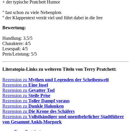
+ der typische Pratchett Humor
° fast schon zu viele Nebenplots
° der Klappentext verrät viel und führt dabei in die Irre
Bewertung:
Handlung: 3,5/5
Charaktere: 4/5
Lesespaß: 4/5
Preis/Leistung: 5/5
Literatopia-Links zu weiteren Titeln von Terry Pratchett:
Rezension zu
Mythen und Legenden der Scheibenwelt
Rezension zu
Eine Insel
Rezension zu
Gevatter Tod
Rezension zu
Steife Prise
Rezension zu
Toller Dampf voraus
Rezension zu
Dunkle Halunken
Rezension zu
Die Krone des Schäfers
Rezension zu
Vollsthändiger und unentbehrlicher Stadtführer
von Gesammt Ankh-Morpork