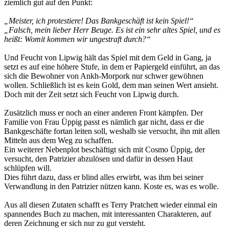
ziemlich gut auf den Punkt:
„Meister, ich protestiere! Das Bankgeschäft ist kein Spiel!“
„Falsch, mein lieber Herr Beuge. Es ist ein sehr altes Spiel, und es
heißt: Womit kommen wir ungestraft durch?“
Und Feucht von Lipwig hält das Spiel mit dem Geld in Gang, ja
setzt es auf eine höhere Stufe, in dem er Papiergeld einführt, an das
sich die Bewohner von Ankh-Morpork nur schwer gewöhnen
wollen. Schließlich ist es kein Gold, dem man seinen Wert ansieht.
Doch mit der Zeit setzt sich Feucht von Lipwig durch.
Zusätzlich muss er noch an einer anderen Front kämpfen. Der
Familie von Frau Üppig passt es nämlich gar nicht, dass er die
Bankgeschäfte fortan leiten soll, weshalb sie versucht, ihn mit allen
Mitteln aus dem Weg zu schaffen.
Ein weiterer Nebenplot beschäftigt sich mit Cosmo Üppig, der
versucht, den Patrizier abzulösen und dafür in dessen Haut
schlüpfen will.
Dies führt dazu, dass er blind alles erwirbt, was ihm bei seiner
Verwandlung in den Patrizier nützen kann. Koste es, was es wolle.
Aus all diesen Zutaten schafft es Terry Pratchett wieder einmal ein
spannendes Buch zu machen, mit interessanten Charakteren, auf
deren Zeichnung er sich nur zu gut versteht.