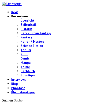
News
Rezensionen
Übersicht
Belletristik
Historik
Dark / Urban Fantasy
Fantasy
Horror / Mystery
Science Fiction
Thriller
Krimi
Comic
Manga
Anime
Sachbuch
Sonstiges
Interviews
Blog
Phantast
Über Literatopia
Suchen