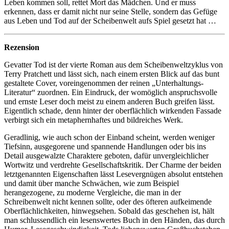
Leben kommen soll, rettet Mort das Mädchen. Und er muss
erkennen, dass er damit nicht nur seine Stelle, sondern das Gefüge
aus Leben und Tod auf der Scheibenwelt aufs Spiel gesetzt hat …
Rezension
Gevatter Tod ist der vierte Roman aus dem Scheibenweltzyklus von
Terry Pratchett und lässt sich, nach einem ersten Blick auf das bunt
gestaltete Cover, voreingenommen der reinen „Unterhaltungs-
Literatur“ zuordnen. Ein Eindruck, der womöglich anspruchsvolle
und ernste Leser doch meist zu einem anderen Buch greifen lässt.
Eigentlich schade, denn hinter der oberflächlich wirkenden Fassade
verbirgt sich ein metaphernhaftes und bildreiches Werk.
Geradlinig, wie auch schon der Einband scheint, werden weniger
Tiefsinn, ausgegorene und spannende Handlungen oder bis ins
Detail ausgewalzte Charaktere geboten, dafür unvergleichlicher
Wortwitz und verdrehte Gesellschaftskritik. Der Charme der beiden
letztgenannten Eigenschaften lässt Lesevergnügen absolut entstehen
und damit über manche Schwächen, wie zum Beispiel
herangezogene, zu moderne Vergleiche, die man in der
Schreibenwelt nicht kennen sollte, oder des öfteren aufkeimende
Oberflächlichkeiten, hinwegsehen. Sobald das geschehen ist, hält
man schlussendlich ein lesenswertes Buch in den Händen, das durch