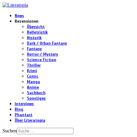
News
Rezensionen
Übersicht
Belletristik
Historik
Dark / Urban Fantasy
Fantasy
Horror / Mystery
Science Fiction
Thriller
Krimi
Comic
Manga
Anime
Sachbuch
Sonstiges
Interviews
Blog
Phantast
Über Literatopia
Suchen