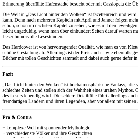
Erinnerung überfüllte Hafenstädte besucht oder mit Cassiopeia die Übe
Die Welt in „Das Licht hinter den Wolken“ ist facettenreich und wi
kann. Denn nach mehreren Kapiteln mit April und Janner folgen mehrer
schön, schon im nächsten Kapitel zu sehen, wie es mit den jeweilige
leicht ungeduldig, wenn man über einhundert Seiten darauf warten mu
Leser humorvolle Lesestunden.
Das Hardcover ist von hervorragender Qualität, wie man es von Klet
schöne Gestaltung ab. Allerdings ist der Preis auch – wie ebenfalls 
Bücher mit tollen Geschichten sammelt und dabei auch gerne tiefer in 
Fazit
„Das Licht hinter den Wolken“ ist hochatmosphärische Fantasy, die s
schlechte Zeiten und stellen sich der Wahrheit eines uralten Mythos.
des Lesers lebendig wird. Die schiere Detailfülle führt allerdings a
fremdartigen Ländern und ihren Legenden, aber vor allem mit seinen 
Pro & Contra
+ komplexe Welt mit spannender Mythologie
+ verschiedenste Völker und ihre Geschichten