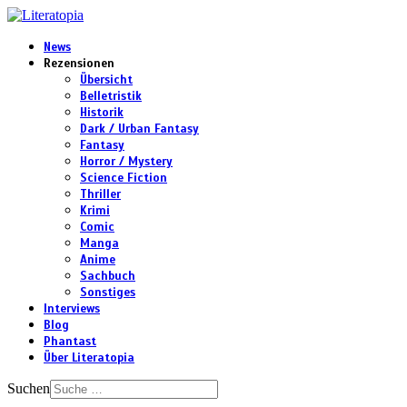
News
Rezensionen
Übersicht
Belletristik
Historik
Dark / Urban Fantasy
Fantasy
Horror / Mystery
Science Fiction
Thriller
Krimi
Comic
Manga
Anime
Sachbuch
Sonstiges
Interviews
Blog
Phantast
Über Literatopia
Suchen