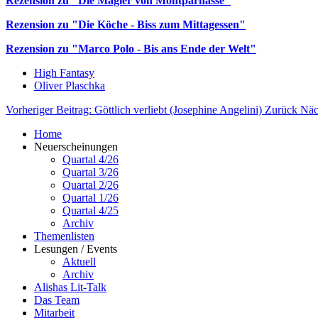
Rezension zu "Die Magier von Montparnasse"
Rezension zu "Die Köche - Biss zum Mittagessen"
Rezension zu "Marco Polo - Bis ans Ende der Welt"
High Fantasy
Oliver Plaschka
Vorheriger Beitrag: Göttlich verliebt (Josephine Angelini)
Zurück
Näc
Home
Neuerscheinungen
Quartal 4/26
Quartal 3/26
Quartal 2/26
Quartal 1/26
Quartal 4/25
Archiv
Themenlisten
Lesungen / Events
Aktuell
Archiv
Alishas Lit-Talk
Das Team
Mitarbeit