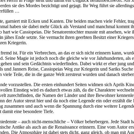
ines Herrn in Frage stellt und damit ein Unglück heraufbeschwört. Als
den sie des Mordes bezichtigt und gejagt. Ihr Weg führt sie allerding
erfüllen …
te, garniert mit Ecken und Kanten. Die beiden machen viele Fehler, tr
nchmal haben sie dabei mehr Glück als Verstand und manchmal kommt ih
 so hart wie Cassiopeias. Die Senatorentochter musste mit ansehen, wie
 jähes Ende setzte. Sie vermacht ihren geerbten Besitzt einer Kriegers
ren Kriegerin.
 fremd ist. Für ein Verbrechen, an das er sich nicht erinnern kann, wur
. Seine Magie ist jedoch noch die gleiche wie vor Jahrhunderten, als er 
 gehen und sein Gedächtnis wiederfinden. Dabei wirkt er eher jung und k
Aprils und Janners Reise, Cassiopeias Weg zur Kriegerin und Sariks Suc
 viele Teile, die in die ganze Welt zerstreut wurden und danach streben
de vorzustellen. Die ersten einhundert Seiten widmen sich Aprils Kindh
ollen Einstieg wird es dadurch etwas zäh, da die Charaktere wechseln
asywelt zurechtfinden, die Namen der Länder und ihre Bewohner kennen
nn der Autor streut hier und da noch eine Legende ein oder erzählt die
ng zusammen und auch wenn die Spannung durch eine weitere Legende u
t damit eine besondere Tiefe.
edenste – auch nicht-menschliche – Völker beherbergen. Jede Stadt h
ische Antike als auch an die Renaissance erinnern. Eine vom Autor erste
en. Die Atmosphäre ist dabei stets dicht, ganz gleich, ob man mit Apri