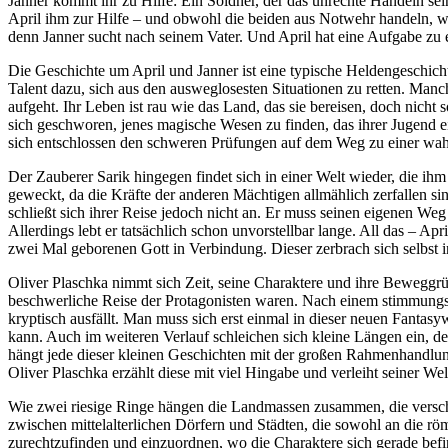
Janner kommt ihr zu Hilfe: Ein Söldner, der das unrechte Handeln se
April ihm zur Hilfe – und obwohl die beiden aus Notwehr handeln, wer
denn Janner sucht nach seinem Vater. Und April hat eine Aufgabe zu 
Die Geschichte um April und Janner ist eine typische Heldengeschich
Talent dazu, sich aus den ausweglosesten Situationen zu retten. Ma
aufgeht. Ihr Leben ist rau wie das Land, das sie bereisen, doch nicht
sich geschworen, jenes magische Wesen zu finden, das ihrer Jugend ein
sich entschlossen den schweren Prüfungen auf dem Weg zu einer wah
Der Zauberer Sarik hingegen findet sich in einer Welt wieder, die ihm
geweckt, da die Kräfte der anderen Mächtigen allmählich zerfallen sind
schließt sich ihrer Reise jedoch nicht an. Er muss seinen eigenen Weg
Allerdings lebt er tatsächlich schon unvorstellbar lange. All das – 
zwei Mal geborenen Gott in Verbindung. Dieser zerbrach sich selbst in
Oliver Plaschka nimmt sich Zeit, seine Charaktere und ihre Beweggrün
beschwerliche Reise der Protagonisten waren. Nach einem stimmungsv
kryptisch ausfällt. Man muss sich erst einmal in dieser neuen Fant
kann. Auch im weiteren Verlauf schleichen sich kleine Längen ein, de
hängt jede dieser kleinen Geschichten mit der großen Rahmenhandlu
Oliver Plaschka erzählt diese mit viel Hingabe und verleiht seiner Wel
Wie zwei riesige Ringe hängen die Landmassen zusammen, die verschi
zwischen mittelalterlichen Dörfern und Städten, die sowohl an die röm
zurechtzufinden und einzuordnen, wo die Charaktere sich gerade befind