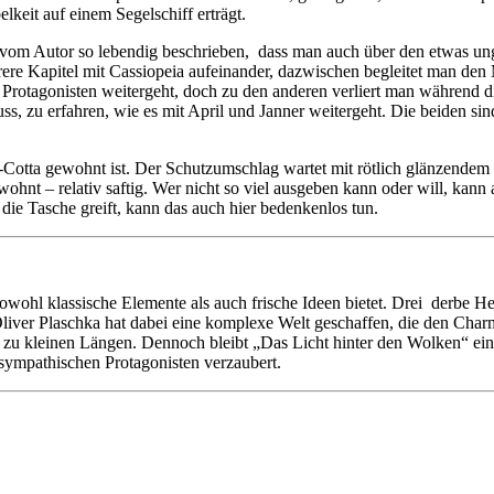
lkeit auf einem Segelschiff erträgt.
rd vom Autor so lebendig beschrieben, dass man auch über den etwas 
e Kapitel mit Cassiopeia aufeinander, dazwischen begleitet man den Ma
n Protagonisten weitergeht, doch zu den anderen verliert man während 
ss, zu erfahren, wie es mit April und Janner weitergeht. Die beiden si
t-Cotta gewohnt ist. Der Schutzumschlag wartet mit rötlich glänzendem
gewohnt – relativ saftig. Wer nicht so viel ausgeben kann oder will, ka
die Tasche greift, kann das auch hier bedenkenlos tun.
owohl klassische Elemente als auch frische Ideen bietet. Drei derbe 
 Oliver Plaschka hat dabei eine komplexe Welt geschaffen, die den Charm
uch zu kleinen Längen. Dennoch bleibt „Das Licht hinter den Wolken“ ei
sympathischen Protagonisten verzaubert.