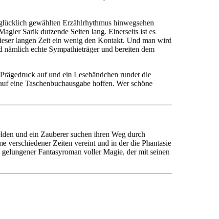
unglücklich gewählten Erzählrhythmus hinwegsehen
gier Sarik dutzende Seiten lang. Einerseits ist es
dieser langen Zeit ein wenig den Kontakt. Und man wird
nd nämlich echte Sympathieträger und bereiten dem
 Prägedruck auf und ein Lesebändchen rundet die
nn auf eine Taschenbuchausgabe hoffen. Wer schöne
Helden und ein Zauberer suchen ihren Weg durch
e verschiedener Zeiten vereint und in der die Phantasie
n gelungener Fantasyroman voller Magie, der mit seinen