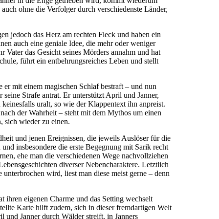
 Janner in die Enge getrieben wird, kommt wiederum
s auch ohne die Verfolger durch verschiedenste Länder,
agen jedoch das Herz am rechten Fleck und haben ein
nen auch eine geniale Idee, die mehr oder weniger
 ihr Vater das Gesicht seines Mörders annahm und hat
chule, führt ein entbehrungsreiches Leben und stellt
de er mit einem magischen Schlaf bestraft – und nun
seine Strafe antrat. Er unterstützt April und Janner,
einesfalls uralt, so wie der Klappentext ihn anpreist.
he nach der Wahrheit – steht mit dem Mythos um einen
, sich wieder zu einen.
eit und jenen Ereignissen, die jeweils Auslöser für die
 und insbesondere die erste Begegnung mit Sarik recht
lernen, ehe man die verschiedenen Wege nachvollziehen
 Lebensgeschichten diverser Nebencharaktere. Letztlich
nterbrochen wird, liest man diese meist gerne – denn
at ihren eigenen Charme und das Setting wechselt
llte Karte hilft zudem, sich in dieser fremdartigen Welt
l und Janner durch Wälder streift, in Janners