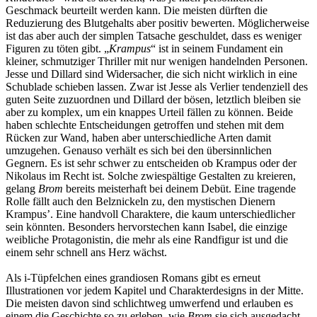
Geschmack beurteilt werden kann. Die meisten dürften die
Reduzierung des Blutgehalts aber positiv bewerten. Möglicherweise
ist das aber auch der simplen Tatsache geschuldet, dass es weniger
Figuren zu töten gibt. „
Krampus
“ ist in seinem Fundament ein
kleiner, schmutziger Thriller mit nur wenigen handelnden Personen.
Jesse und Dillard sind Widersacher, die sich nicht wirklich in eine
Schublade schieben lassen. Zwar ist Jesse als Verlier tendenziell des
guten Seite zuzuordnen und Dillard der bösen, letztlich bleiben sie
aber zu komplex, um ein knappes Urteil fällen zu können. Beide
haben schlechte Entscheidungen getroffen und stehen mit dem
Rücken zur Wand, haben aber unterschiedliche Arten damit
umzugehen. Genauso verhält es sich bei den übersinnlichen
Gegnern. Es ist sehr schwer zu entscheiden ob Krampus oder der
Nikolaus im Recht ist. Solche zwiespältige Gestalten zu kreieren,
gelang
Brom
bereits meisterhaft bei deinem Debüt. Eine tragende
Rolle fällt auch den Belznickeln zu, den mystischen Dienern
Krampus’. Eine handvoll Charaktere, die kaum unterschiedlicher
sein könnten. Besonders hervorstechen kann Isabel, die einzige
weibliche Protagonistin, die mehr als eine Randfigur ist und die
einem sehr schnell ans Herz wächst.
Als i-Tüpfelchen eines grandiosen Romans gibt es erneut
Illustrationen vor jedem Kapitel und Charakterdesigns in der Mitte.
Die meisten davon sind schlichtweg umwerfend und erlauben es
einem die Geschichte so zu erleben, wie
Brom
sie sich ausgedacht