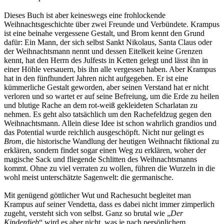
Dieses Buch ist aber keineswegs eine frohlockende
Weihnachtsgeschichte über zwei Freunde und Verbündete. Krampus
ist eine beinahe vergessene Gestalt, und Brom kennt den Grund
dafür: Ein Mann, der sich selbst Sankt Nikolaus, Santa Claus oder
der Weihnachtsmann nennt und dessen Eitelkeit keine Grenzen
kennt, hat den Herrn des Julfests in Ketten gelegt und lässt ihn in
einer Höhle versauern, bis ihn alle vergessen haben. Aber Krampus
hat in den fünfhundert Jahren nicht aufgegeben. Er ist eine
kümmerliche Gestalt geworden, aber seinen Verstand hat er nicht
verloren und so wartet er auf seine Befreiung, um die Erde zu heilen
und blutige Rache an dem rot-weiß gekleideten Scharlatan zu
nehmen. Es geht also tatsächlich um den Rachefeldzug gegen den
Weihnachtsmann. Allein diese Idee ist schon wahrlich grandios und
das Potential wurde reichlich ausgeschöpft. Nicht nur gelingt es
Brom
, die historische Wandlung der heutigen Weihnacht fiktional zu
erklären, sondern findet sogar einen Weg zu erklären, woher der
magische Sack und fliegende Schlitten des Weihnachtsmanns
kommt. Ohne zu viel verraten zu wollen, führen die Wurzeln in die
wohl meist unterschätzte Sagenwelt: die germanische.
Mit genügend göttlicher Wut und Rachesucht begleitet man
Krampus auf seiner Vendetta, dass es dabei nicht immer zimperlich
zugeht, versteht sich von selbst. Ganz so brutal wie „
Der
Kinderdieb
“ wird es aber nicht, was je nach persönlichem