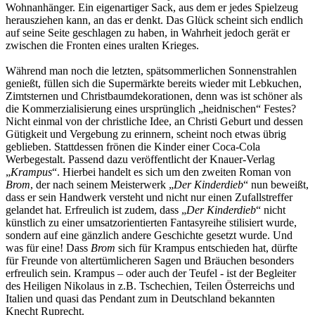
Wohnanhänger. Ein eigenartiger Sack, aus dem er jedes Spielzeug
herausziehen kann, an das er denkt. Das Glück scheint sich endlich
auf seine Seite geschlagen zu haben, in Wahrheit jedoch gerät er
zwischen die Fronten eines uralten Krieges.
Während man noch die letzten, spätsommerlichen Sonnenstrahlen
genießt, füllen sich die Supermärkte bereits wieder mit Lebkuchen,
Zimtsternen und Christbaumdekorationen, denn was ist schöner als
die Kommerzialisierung eines ursprünglich „heidnischen“ Festes?
Nicht einmal von der christliche Idee, an Christi Geburt und dessen
Gütigkeit und Vergebung zu erinnern, scheint noch etwas übrig
geblieben. Stattdessen frönen die Kinder einer Coca-Cola
Werbegestalt. Passend dazu veröffentlicht der Knauer-Verlag
„
Krampus
“. Hierbei handelt es sich um den zweiten Roman von
Brom
, der nach seinem Meisterwerk „
Der Kinderdieb
“ nun beweißt,
dass er sein Handwerk versteht und nicht nur einen Zufallstreffer
gelandet hat. Erfreulich ist zudem, dass „
Der Kinderdieb
“ nicht
künstlich zu einer umsatzorientierten Fantasyreihe stilisiert wurde,
sondern auf eine gänzlich andere Geschichte gesetzt wurde. Und
was für eine! Dass
Brom
sich für Krampus entschieden hat, dürfte
für Freunde von altertümlicheren Sagen und Bräuchen besonders
erfreulich sein. Krampus – oder auch der Teufel - ist der Begleiter
des Heiligen Nikolaus in z.B. Tschechien, Teilen Österreichs und
Italien und quasi das Pendant zum in Deutschland bekannten
Knecht Ruprecht.