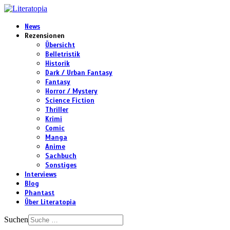
News
Rezensionen
Übersicht
Belletristik
Historik
Dark / Urban Fantasy
Fantasy
Horror / Mystery
Science Fiction
Thriller
Krimi
Comic
Manga
Anime
Sachbuch
Sonstiges
Interviews
Blog
Phantast
Über Literatopia
Suchen