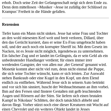
erhob. Doch seine Zeit der Gefangenschaft neigt sich dem Ende zu.
Denn dem mittellosen ¬Musiker ¬Jesse ist zufällig der Schlüssel zu
Krampus’ Freiheit in die Hände gefallen.
Rezension
Tiefer kann ein Mann nicht sinken. Jesse hat seine Frau und Tochter
an den wohl miesesten Kerl weit und breit verloren, Dillard, über
den das Gerücht kursiert, dass er seine Ex-Frau umgebracht haben
soll, und der auch noch ein korrupter Sheriff ist. Mit dem Gesetz im
Nacken, ist es Jessie nicht möglich, irgendetwas zu unternehmen.
Ein falscher Zug und er landet im Gefängnis, da er sein Geld als ein
unbedeutender Handlanger verdient; für einen immer irrer
werdenden Gangster, der von allen nur ‚der General’ genannt wird.
Monetär kommt aber nicht viel rum, denn nicht einmal die Puppe,
die sich seine Tochter wünscht, kann er sich leisten. Zur Auswahl
stehen Bankraub oder eine Kugel in den Kopf, um dem Elend
endlich zu entfliehen. Während Jesse sich in seinem Auto betrinkt
und vor sich hin sinniert, huscht der Weihnachtsmann an ihm vorbei.
Ihm auf den Fersen sind finstere Gestalten mit gelb leuchtenden
Augen und Hörnern auf der Stirn. Sie liefern sich einen brutalen
Kampf in Nikolaus’ Schlitten, der doch tatsächlich abhebt und
davon fliegt. Vorher stürzt noch eine dieser Kreaturen mit Wucht auf
einen Chevrolet und ein weiteres Objekt landet in Jesses