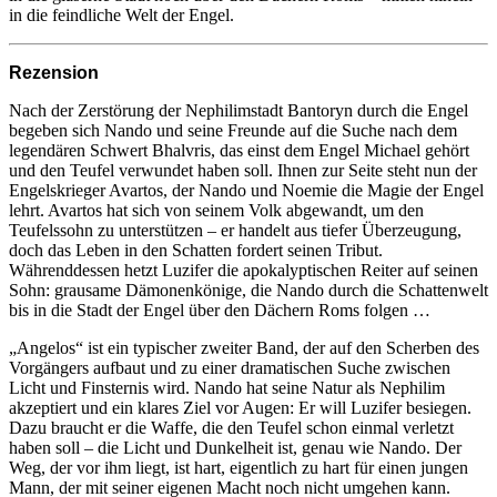
in die feindliche Welt der Engel.
Rezension
Nach der Zerstörung der Nephilimstadt Bantoryn durch die Engel
begeben sich Nando und seine Freunde auf die Suche nach dem
legendären Schwert Bhalvris, das einst dem Engel Michael gehört
und den Teufel verwundet haben soll. Ihnen zur Seite steht nun der
Engelskrieger Avartos, der Nando und Noemie die Magie der Engel
lehrt. Avartos hat sich von seinem Volk abgewandt, um den
Teufelssohn zu unterstützen – er handelt aus tiefer Überzeugung,
doch das Leben in den Schatten fordert seinen Tribut.
Währenddessen hetzt Luzifer die apokalyptischen Reiter auf seinen
Sohn: grausame Dämonenkönige, die Nando durch die Schattenwelt
bis in die Stadt der Engel über den Dächern Roms folgen …
„Angelos“ ist ein typischer zweiter Band, der auf den Scherben des
Vorgängers aufbaut und zu einer dramatischen Suche zwischen
Licht und Finsternis wird. Nando hat seine Natur als Nephilim
akzeptiert und ein klares Ziel vor Augen: Er will Luzifer besiegen.
Dazu braucht er die Waffe, die den Teufel schon einmal verletzt
haben soll – die Licht und Dunkelheit ist, genau wie Nando. Der
Weg, der vor ihm liegt, ist hart, eigentlich zu hart für einen jungen
Mann, der mit seiner eigenen Macht noch nicht umgehen kann.