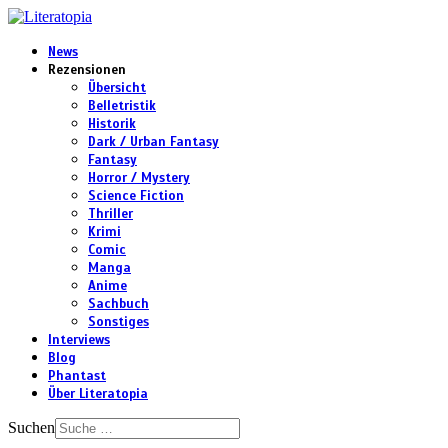
News
Rezensionen
Übersicht
Belletristik
Historik
Dark / Urban Fantasy
Fantasy
Horror / Mystery
Science Fiction
Thriller
Krimi
Comic
Manga
Anime
Sachbuch
Sonstiges
Interviews
Blog
Phantast
Über Literatopia
Suchen