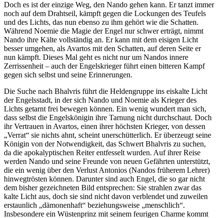
Doch es ist der einzige Weg, den Nando gehen kann. Er tanzt immer
noch auf dem Drahtseil, kämpft gegen die Lockungen des Teufels
und des Lichts, das nun ebenso zu ihm gehört wie die Schatten.
Während Noemie die Magie der Engel nur schwer erträgt, nimmt
Nando ihre Kälte vollständig an. Er kann mit dem eisigen Licht
besser umgehen, als Avartos mit den Schatten, auf deren Seite er
nun kämpft. Dieses Mal geht es nicht nur um Nandos innere
Zerrissenheit – auch der Engelskrieger führt einen bitteren Kampf
gegen sich selbst und seine Erinnerungen.
Die Suche nach Bhalvris führt die Heldengruppe ins eiskalte Licht
der Engelsstadt, in der sich Nando und Noemie als Krieger des
Lichts getarnt frei bewegen können. Ein wenig wundert man sich,
dass selbst die Engelskönigin ihre Tarnung nicht durchschaut. Doch
ihr Vertrauen in Avartos, einen ihrer höchsten Krieger, von dessen
„Verrat“ sie nichts ahnt, scheint unerschütterlich. Er überzeugt seine
Königin von der Notwendigkeit, das Schwert Bhalvris zu suchen,
da die apokalyptischen Reiter entfesselt wurden. Auf ihrer Reise
werden Nando und seine Freunde von neuen Gefährten unterstützt,
die ein wenig über den Verlust Antonios (Nandos früherem Lehrer)
hinwegtrösten können. Darunter sind auch Engel, die so gar nicht
dem bisher gezeichneten Bild entsprechen: Sie strahlen zwar das
kalte Licht aus, doch sie sind nicht davon verblendet und zuweilen
erstaunlich „dämonenhaft“ beziehungsweise „menschlich“.
Insbesondere ein Wüstenprinz mit seinem feurigen Charme kommt