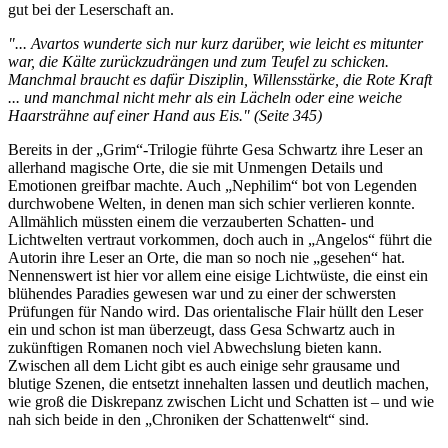
gut bei der Leserschaft an.
"... Avartos wunderte sich nur kurz darüber, wie leicht es mitunter
war, die Kälte zurückzudrängen und zum Teufel zu schicken.
Manchmal braucht es dafür Disziplin, Willensstärke, die Rote Kraft
... und manchmal nicht mehr als ein Lächeln oder eine weiche
Haarsträhne auf einer Hand aus Eis." (Seite 345)
Bereits in der „Grim“-Trilogie führte Gesa Schwartz ihre Leser an
allerhand magische Orte, die sie mit Unmengen Details und
Emotionen greifbar machte. Auch „Nephilim“ bot von Legenden
durchwobene Welten, in denen man sich schier verlieren konnte.
Allmählich müssten einem die verzauberten Schatten- und
Lichtwelten vertraut vorkommen, doch auch in „Angelos“ führt die
Autorin ihre Leser an Orte, die man so noch nie „gesehen“ hat.
Nennenswert ist hier vor allem eine eisige Lichtwüste, die einst ein
blühendes Paradies gewesen war und zu einer der schwersten
Prüfungen für Nando wird. Das orientalische Flair hüllt den Leser
ein und schon ist man überzeugt, dass Gesa Schwartz auch in
zukünftigen Romanen noch viel Abwechslung bieten kann.
Zwischen all dem Licht gibt es auch einige sehr grausame und
blutige Szenen, die entsetzt innehalten lassen und deutlich machen,
wie groß die Diskrepanz zwischen Licht und Schatten ist – und wie
nah sich beide in den „Chroniken der Schattenwelt“ sind.