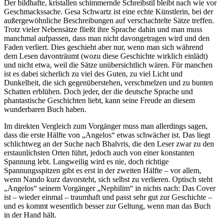
Der bildhafte, kristallen schimmernde Schreibstil bleibt nach wie vor
Geschmackssache. Gesa Schwartz ist eine echte Künstlerin, bei der
außergewöhnliche Beschreibungen auf verschachtelte Sätze treffen.
Trotz vieler Nebensätze fließt ihre Sprache dahin und man muss
manchmal aufpassen, dass man nicht davongetragen wird und den
Faden verliert. Dies geschieht aber nur, wenn man sich während
dem Lesen davonträumt (wozu diese Geschichte wirklich einlädt)
und nicht etwa, weil die Sätze unübersichtlich wären. Für manchen
ist es dabei sicherlich zu viel des Guten, zu viel Licht und
Dunkelheit, die sich gegenüberstehen, verschmelzen und zu bunten
Schatten erblühen. Doch jeder, der die deutsche Sprache und
phantastische Geschichten liebt, kann seine Freude an diesem
wunderbaren Buch haben.
Im direkten Vergleich zum Vorgänger muss man allerdings sagen,
dass die erste Hälfte von „Angelos“ etwas schwächer ist. Das liegt
schlichtweg an der Suche nach Bhalvris, die den Leser zwar zu den
erstaunlichsten Orten führt, jedoch auch von einer konstanten
Spannung lebt. Langweilig wird es nie, doch richtige
Spannungsspitzen gibt es erst in der zweiten Hälfte – vor allem,
wenn Nando kurz davorsteht, sich selbst zu verlieren. Optisch steht
„Angelos“ seinem Vorgänger „Nephilim“ in nichts nach: Das Cover
ist – wieder einmal – traumhaft und passt sehr gut zur Geschichte –
und es kommt wesentlich besser zur Geltung, wenn man das Buch
in der Hand hält.