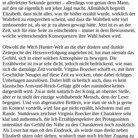
in allerletzter Sekunde gerettet – allerdings von genau dem Mann,
auf den sie eigentlich seit jeher Jagd macht. Allmählich begreift
Elizabeth, dass nicht alles, was ihr bisher erzählt wurde, wirklich der
Wahrheit zu entsprechen scheint, und dass die Wahrheit sehr viel
umfassender ist, als sie je zu ahnen gewagt hätte. Jetzt ist es an der
Zeit, sich für eine Seite zu entscheiden – immer in dem Bewusstsein,
welche weitreichenden Konsequenzen ihre Wahl haben wird.
Obwohl die
Witch Hunter
-Welt an die eher düstere und dunkle
Zeitepoche der Hexenverfolgung angelehnt ist, hat man niemals das
Gefühl, sich in einer solchen Atmosphäre zu bewegen. Die
Erzählweise ist zwar sehr dicht, jedoch nicht bedrückend, wie man
sich die damalige Zeit vorstellt. Virgina Boecker schafft es, mit ihrer
Geschichte Neugier auf diese Zeit zu wecken, ohne dabei richtiges
Unbehagen auszulösen. Dabei hilft sicherlich auch, dass es kein
klassisches Arm-und-Reich-Gefüge gibt oder zumindest keines
dargestellt wird. Zwar steht natürlich der König an oberster Stelle,
aber er ist nicht der einzige wohlhabende Mensch, dem der Leser
begegnet. Und von abgeranzten Bettlern, wie man sie sich ja gerne
im Kontext vorstellt, wird fast gar nicht erzählt, höchstens mal am
Rande. Stattdessen zeichnet Virginia Boecker ihre Charaktere sehr
klar und authentisch, die Ich-Erzählperspektive der Protagonisten
unterstützt das Gefühl der Nähe zu den Charakteren noch zusätzlich.
Als Leser hat man oft den Eindruck, als würde man direkt neben
Elizabeth sitzen oder stehen, wodurch man noch leichter Zugang zu