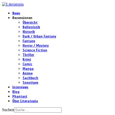
News
Rezensionen
Übersicht
Belletristik
Historik
Dark / Urban Fantasy
Fantasy
Horror / Mystery
Science Fiction
Thriller
Krimi
Comic
Manga
Anime
Sachbuch
Sonstiges
Interviews
Blog
Phantast
Über Literatopia
Suchen