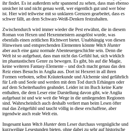
ihr findet. Es ist außerdem sehr spannend zu sehen, dass man ebenso
unsicher ist und nicht genau weiß, wer eigentlich gut und wer böse
ist. Hier wird teilweise mit so unklaren Grenzen gearbeitet, dass es
schwer fällt, an dem Schwarz-Weiß-Denken festzuhalten.
Zwischendurch wird immer wieder die Pest erwähnt, die in diesem
Roman von Hexen und Hexenmeistern ausgelöst wurde, was
ebenfalls einen zeitlichen Richtwert bietet. Unabhängig von diesen
Hinweisen und entsprechenden Elementen könnte
Witch Hunter
aber auch eine ganz normale Abenteuergeschichte sein. Denn die
Welt ist so aufgebaut, dass man nicht das Gefühl hat, sich wirklich
im phantastischen Genre zu bewegen. Es gibt, bis auf die Magie,
keine weiteren Fantasy-Elemente – und doch macht genau das den
Reiz eines Besuchs in Anglia aus. Dort ist Hexerei in all ihren
Formen verboten, selbst Kräuterkunde und Alchemie sind gefährlich
für Leib und Seele und werden mit dem Tod durch Erhängen oder
auf dem Scheiterhaufen geahndet. Leider ist im Buch keine Karte
enthalten, die dem Leser eine Darstellung davon gibt, wie Anglia
aufgebaut ist und wie weit die Wege in die umliegenden Regionen
sind. Wahrscheinlich auch deshalb verliert man beim Lesen öfter
mal das Zeitgefühl und taucht völlig in diese erschaffene, aber
irgendwie auch reale Welt ein.
Insgesamt kann
Witch Hunter
dem Leser durchaus vergnügliche und
kurzweilige Lesestunden bieten, ohne dabei zu sehr auf historische