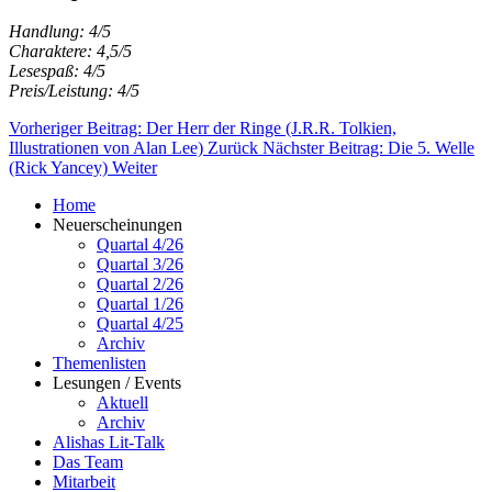
Handlung: 4/5
Charaktere: 4,5/5
Lesespaß: 4/5
Preis/Leistung: 4/5
Vorheriger Beitrag: Der Herr der Ringe (J.R.R. Tolkien,
Illustrationen von Alan Lee)
Zurück
Nächster Beitrag: Die 5. Welle
(Rick Yancey)
Weiter
Home
Neuerscheinungen
Quartal 4/26
Quartal 3/26
Quartal 2/26
Quartal 1/26
Quartal 4/25
Archiv
Themenlisten
Lesungen / Events
Aktuell
Archiv
Alishas Lit-Talk
Das Team
Mitarbeit