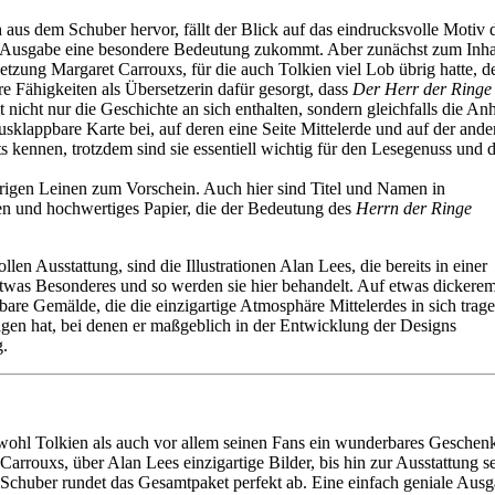
aus dem Schuber hervor, fällt der Blick auf das eindrucksvolle Motiv
r Ausgabe eine besondere Bedeutung zukommt. Aber zunächst zum Inha
tzung Margaret Carrouxs, für die auch Tolkien viel Lob übrig hatte, de
re Fähigkeiten als Übersetzerin dafür gesorgt, dass
Der Herr der Ringe
 nicht nur die Geschichte an sich enthalten, sondern gleichfalls die Anh
sklappbare Karte bei, auf deren eine Seite Mittelerde und auf der ande
s kennen, trotzdem sind sie essentiell wichtig für den Lesegenuss und d
igen Leinen zum Vorschein. Auch hier sind Titel und Namen in
und hochwertiges Papier, die der Bedeutung des
Herrn der Ringe
en Ausstattung, sind die Illustrationen Alan Lees, die bereits in einer
twas Besonderes und so werden sie hier behandelt. Auf etwas dickerem
re Gemälde, die die einzigartige Atmosphäre Mittelerdes in sich trag
gen hat, bei denen er maßgeblich in der Entwicklung der Designs
g.
ohl Tolkien als auch vor allem seinen Fans ein wunderbares Geschenk
arrouxs, über Alan Lees einzigartige Bilder, bis hin zur Ausstattung se
Schuber rundet das Gesamtpaket perfekt ab. Eine einfach geniale Ausgab