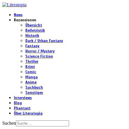
News
Rezensionen
Übersicht
Belletristik
Historik
Dark / Urban Fantasy
Fantasy
Horror / Mystery
Science Fiction
Thriller
Krimi
Comic
Manga
Anime
Sachbuch
Sonstiges
Interviews
Blog
Phantast
Über Literatopia
Suchen