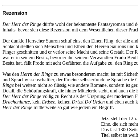
Rezension
Der Herr der Ringe
dürfte wohl der bekannteste Fantasyroman und d
Inhalts, bevor sich diese Rezension mit dem Wesentlichen dieser Pra
Der dunkle Herrscher Sauron schuf einst den Einen Ring, der alle ande
Schlacht stellten sich Menschen und Elben den Heeren Saurons und t
Finger geschnitten und er verlor seine Macht und seine Gestalt. Der
war er in seinem Besitz, bevor er ihn seinem Verwandten Frodo Beut
Besitz hat, fällt Frodo mit acht Gefährten die Aufgabe zu, den Ring 
Was den
Herrn der Ringe
zu etwas besonderem macht, ist mit Sicherhe
und Sprachwissenschaftler, der für eine selbsterfundene Sprache die 
Ringe
bei weitem nicht so flüssig wie andere Romane, sondern ist ge
Detail, die Schöpfungskraft, die hinter Mittelerde steht, und auch d
Der Herr der Ringe
völlig zu Recht als der Ursprung der modernen F
Drachenlanze
, kein
Erdsee
, keinen
Drizzt Do´Urden
und eben auch 
Herr der Ringe
mittlerweile so gut wie jedem ein Begriff.
Jetzt steht der 12
Eine, die sich mehr
Das fast 1300 Sei
Titel selbst ist we