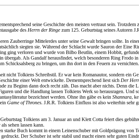
ementsprechend seine Geschichte den meisten vertraut sein. Trotzdem
chtausgabe des
Herrn der Ringe
zum 125. Geburtstag seines Autoren J.R
ren Zauberringe Mittelerdes unter seine Gewalt bringen sollte. In einer
atsächlich siegten sie. Während der Schlacht wurde Sauron der Eine R
 Ring ging verloren und wurde von Bilbo Beutlin, einem Hobbit, gefund
lin übergab. Als Gandalf herausfindet, welch besonderen Ring Frodo in
zum Schicksalsberg zu bringen, um ihn dort in den Feuern zu vernichten.
it nicht Tolkiens Schreibstil. Er war kein Romanautor, sondern ein Ge
Geschichte einer Welt entwickelte. Dementsprechend liest sich
Der Herr
rade zu Beginn dann doch recht zäh. Das macht aber nichts. Denn die 
ie Figuren und die Handlung lassen Tolkiens Werk so herausragen. Und s
antasyliteratur bezeichnet werden. Ohne ihn gäbe es kein
Shannara
, ke
kein
Game of Thrones
. J.R.R. Tolkiens Einfluss ist also weiterhin sehr
5. Geburtstag Tolkiens am 3. Januar an und Klett Cotta feiert dies gebü
 als sehen lassen kann.
ten starke Buch kommt in einem Leinenschuber mit Goldprägung von 
iß gedruckt. Der Schuber ist sehr stabil und macht einen sehr guten Eind