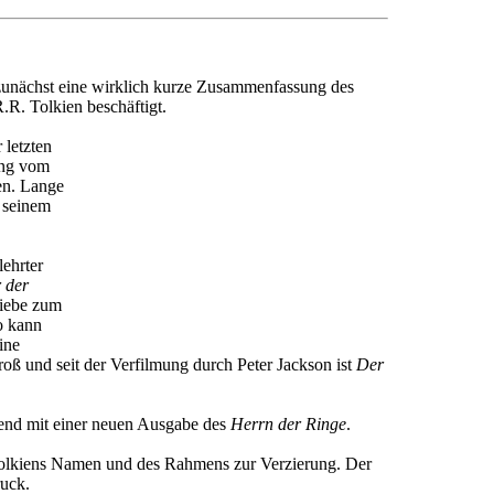
 zunächst eine wirklich kurze Zusammenfassung des
.R. Tolkien beschäftigt.
 letzten
ing vom
en. Lange
 seinem
lehrter
 der
Liebe zum
o kann
ine
 groß und seit der Verfilmung durch Peter Jackson ist
Der
hrend mit einer neuen Ausgabe des
Herrn der Ringe
.
Tolkiens Namen und des Rahmens zur Verzierung. Der
ruck.