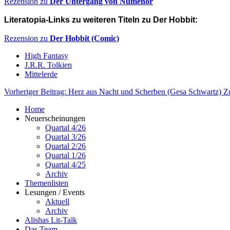
Rezension zu
Der Untergang von Númenor
Literatopia-Links zu weiteren Titeln zu Der Hobbit:
Rezension zu
Der Hobbit (Comic)
High Fantasy
J.R.R. Tolkien
Mittelerde
Vorheriger Beitrag: Herz aus Nacht und Scherben (Gesa Schwartz)
Z
Home
Neuerscheinungen
Quartal 4/26
Quartal 3/26
Quartal 2/26
Quartal 1/26
Quartal 4/25
Archiv
Themenlisten
Lesungen / Events
Aktuell
Archiv
Alishas Lit-Talk
Das Team