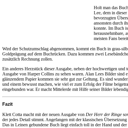
Holt man das Buch 
Lee, dem in diese
bevorzugten Überse
ansonsten durch ih
konnte. Im Buch ist
herausnehmbare, au
meisten Fans bereit
Wird der Schutzumschlag abgenommen, kommt ein Buch in grau-silbr
Goldprägung auf dem Buchrücken. Dazu kommen zwei Lesebändchen 
zusätzlich Rechnung zollen.
Ein anderes Herzstück dieser Ausgabe, neben der hochwertigen und toll
Ausgabe von Harper Collins zu sehen waren. Alan Lees Bilder sind e
glänzendem Papier kommen sie sehr gut zur Geltung. Es sind wunderba
und einem bewusst machen, wie viel er zum Erfolg der Filme beigetra
eingebunden war. Er macht Mittelerde mit Hilfe seiner Bilder lebendi
Fazit
Klett Cotta macht mit der neuen Ausgabe von
Der Herr der Ringe
sow
der jedes Detail stimmt. Angefangen mit der klassischen Übersetzung C
Das in Leinen gebundene Buch liegt einfach toll in der Hand und der 