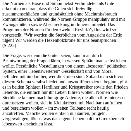
Die Nornen als Böse und Simon nebst Verbündeten als Gute
erkennt man daran, dass die Guten sich freiwillig
zusammenschließen und grundsätzlich ohne Machtmissbrauch
kommunizieren, während die Nornen-Gruppe manipulativ und mit
Zwangsmitteln sowie Abschreckung im Inneren arbeitet. Das
Programm der Nornen für den zweiten Erzähl-Zyklus wird so
vorgestellt: “Wir werden die Sterblichen vom Angesicht der Erde
tilgen! Wir werden die Hexenholzkrone für uns beanspruchen!”
(S.222)
Die Frage, wer denn die Guten seien, kann man durch
Beantwortung der Frage klären, in wessen Sphäre man selbst leben
wollte. Persönliche Vorstellungen von einem „besseren“ politischen
System, einer „lebenswerteren“ Gesellschaft und von Moral
befinden mithin darüber, wer die Guten sind. Sobald man sich von
diesem Schema verabschiedet und auszudifferenzieren beginnt, gibt
es in beiden Sphären Hardliner und Kriegstreiber sowie den Frieden
liebende, die einfach nur ihr Leben führen wollen. Nornen wie
Sterbliche kennen machthungrige Akteure, die allein ihre Interessen
durchsetzen wollen, sich in Kleinkriegen mit Nachbarn aufreiben
und bereichern wollen – im zweiten Teilband recht häufig
anzutreffen. Manche wollen einfach nur saufen, prügeln,
vergewaltigen, töten - was das eigene Leben halt im Grenzbereich
lebenswert erscheinen lässt.