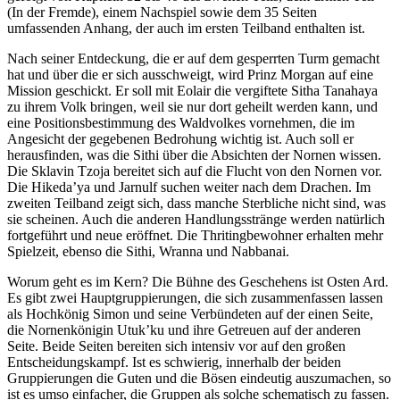
(In der Fremde), einem Nachspiel sowie dem 35 Seiten
umfassenden Anhang, der auch im ersten Teilband enthalten ist.
Nach seiner Entdeckung, die er auf dem gesperrten Turm gemacht
hat und über die er sich ausschweigt, wird Prinz Morgan auf eine
Mission geschickt. Er soll mit Eolair die vergiftete Sitha Tanahaya
zu ihrem Volk bringen, weil sie nur dort geheilt werden kann, und
eine Positionsbestimmung des Waldvolkes vornehmen, die im
Angesicht der gegebenen Bedrohung wichtig ist. Auch soll er
herausfinden, was die Sithi über die Absichten der Nornen wissen.
Die Sklavin Tzoja bereitet sich auf die Flucht von den Nornen vor.
Die Hikeda’ya und Jarnulf suchen weiter nach dem Drachen. Im
zweiten Teilband zeigt sich, dass manche Sterbliche nicht sind, was
sie scheinen. Auch die anderen Handlungsstränge werden natürlich
fortgeführt und neue eröffnet. Die Thritingbewohner erhalten mehr
Spielzeit, ebenso die Sithi, Wranna und Nabbanai.
Worum geht es im Kern? Die Bühne des Geschehens ist Osten Ard.
Es gibt zwei Hauptgruppierungen, die sich zusammenfassen lassen
als Hochkönig Simon und seine Verbündeten auf der einen Seite,
die Nornenkönigin Utuk’ku und ihre Getreuen auf der anderen
Seite. Beide Seiten bereiten sich intensiv vor auf den großen
Entscheidungskampf. Ist es schwierig, innerhalb der beiden
Gruppierungen die Guten und die Bösen eindeutig auszumachen, so
ist es umso einfacher, die Gruppen als solche schematisch zu fassen.