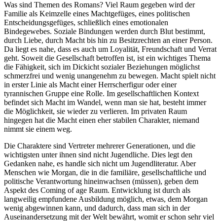
Was sind Themen des Romans? Viel Raum gegeben wird der
Familie als Keimzelle eines Machtgefüges, eines politischen
Entscheidungsgefüges, schließlich eines emotionalen
Bindegewebes. Soziale Bindungen werden durch Blut bestimmt,
durch Liebe, durch Macht bis hin zu Besitzrechten an einer Person.
Da liegt es nahe, dass es auch um Loyalität, Freundschaft und Verrat
geht. Soweit die Gesellschaft betroffen ist, ist ein wichtiges Thema
die Fähigkeit, sich im Dickicht sozialer Beziehungen möglichst
schmerzfrei und wenig unangenehm zu bewegen. Macht spielt nicht
in erster Linie als Macht einer Herrscherfigur oder einer
tyrannischen Gruppe eine Rolle. Im gesellschaftlichen Kontext
befindet sich Macht im Wandel, wenn man sie hat, besteht immer
die Möglichkeit, sie wieder zu verlieren. Im privaten Raum
hingegen hat die Macht einen eher stabilen Charakter, niemand
nimmt sie einem weg.
Die Charaktere sind Vertreter mehrerer Generationen, und die
wichtigsten unter ihnen sind nicht Jugendliche. Dies legt den
Gedanken nahe, es handle sich nicht um Jugendliteratur. Aber
Menschen wie Morgan, die in die familiäre, gesellschaftliche und
politische Verantwortung hineinwachsen (müssen), geben dem
Aspekt des Coming of age Raum. Entwicklung ist durch als
langweilig empfundene Ausbildung möglich, etwas, dem Morgan
wenig abgewinnen kann, und dadurch, dass man sich in der
Auseinandersetzung mit der Welt bewährt, womit er schon sehr viel