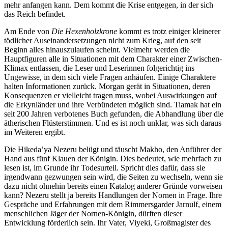
mehr anfangen kann. Dem kommt die Krise entgegen, in der sich
das Reich befindet.
Am Ende von
Die Hexenholzkrone
kommt es trotz einiger kleinerer
tödlicher Auseinandersetzungen nicht zum Krieg, auf den seit
Beginn alles hinauszulaufen scheint. Vielmehr werden die
Hauptfiguren alle in Situationen mit dem Charakter einer Zwischen-
Klimax entlassen, die Leser und Leserinnen folgerichtig ins
Ungewisse, in dem sich viele Fragen anhäufen. Einige Charaktere
halten Informationen zurück. Morgan gerät in Situationen, deren
Konsequenzen er vielleicht tragen muss, wobei Auswirkungen auf
die Erkynländer und ihre Verbündeten möglich sind. Tiamak hat ein
seit 200 Jahren verbotenes Buch gefunden, die Abhandlung über die
ätherischen Flüsterstimmen. Und es ist noch unklar, was sich daraus
im Weiteren ergibt.
Die Hikeda’ya Nezeru belügt und täuscht Makho, den Anführer der
Hand aus fünf Klauen der Königin. Dies bedeutet, wie mehrfach zu
lesen ist, im Grunde ihr Todesurteil. Spricht dies dafür, dass sie
irgendwann gezwungen sein wird, die Seiten zu wechseln, wenn sie
dazu nicht ohnehin bereits einen Katalog anderer Gründe vorweisen
kann? Nezeru stellt ja bereits Handlungen der Nornen in Frage. Ihre
Gespräche und Erfahrungen mit dem Rimmersgarder Jarnulf, einem
menschlichen Jäger der Nornen-Königin, dürften dieser
Entwicklung förderlich sein. Ihr Vater, Viyeki, Großmagister des