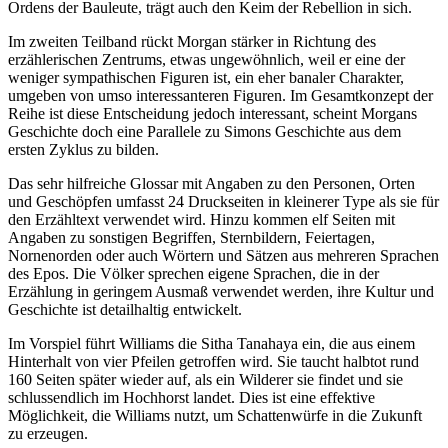
Ordens der Bauleute, trägt auch den Keim der Rebellion in sich.
Im zweiten Teilband rückt Morgan stärker in Richtung des
erzählerischen Zentrums, etwas ungewöhnlich, weil er eine der
weniger sympathischen Figuren ist, ein eher banaler Charakter,
umgeben von umso interessanteren Figuren. Im Gesamtkonzept der
Reihe ist diese Entscheidung jedoch interessant, scheint Morgans
Geschichte doch eine Parallele zu Simons Geschichte aus dem
ersten Zyklus zu bilden.
Das sehr hilfreiche Glossar mit Angaben zu den Personen, Orten
und Geschöpfen umfasst 24 Druckseiten in kleinerer Type als sie für
den Erzähltext verwendet wird. Hinzu kommen elf Seiten mit
Angaben zu sonstigen Begriffen, Sternbildern, Feiertagen,
Nornenorden oder auch Wörtern und Sätzen aus mehreren Sprachen
des Epos. Die Völker sprechen eigene Sprachen, die in der
Erzählung in geringem Ausmaß verwendet werden, ihre Kultur und
Geschichte ist detailhaltig entwickelt.
Im Vorspiel führt Williams die Sitha Tanahaya ein, die aus einem
Hinterhalt von vier Pfeilen getroffen wird. Sie taucht halbtot rund
160 Seiten später wieder auf, als ein Wilderer sie findet und sie
schlussendlich im Hochhorst landet. Dies ist eine effektive
Möglichkeit, die Williams nutzt, um Schattenwürfe in die Zukunft
zu erzeugen.