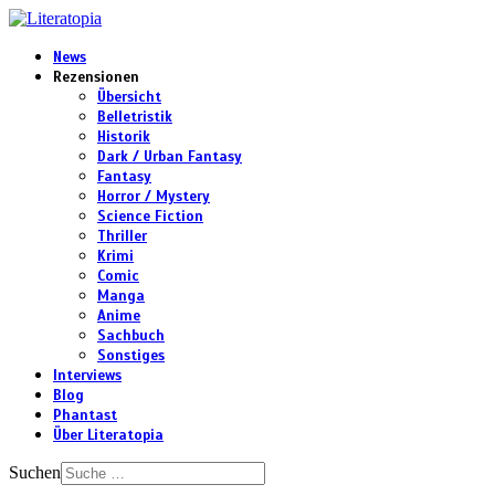
News
Rezensionen
Übersicht
Belletristik
Historik
Dark / Urban Fantasy
Fantasy
Horror / Mystery
Science Fiction
Thriller
Krimi
Comic
Manga
Anime
Sachbuch
Sonstiges
Interviews
Blog
Phantast
Über Literatopia
Suchen