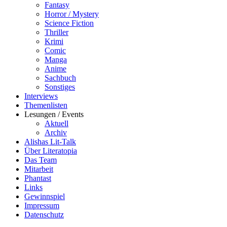
Fantasy
Horror / Mystery
Science Fiction
Thriller
Krimi
Comic
Manga
Anime
Sachbuch
Sonstiges
Interviews
Themenlisten
Lesungen / Events
Aktuell
Archiv
Alishas Lit-Talk
Über Literatopia
Das Team
Mitarbeit
Phantast
Links
Gewinnspiel
Impressum
Datenschutz