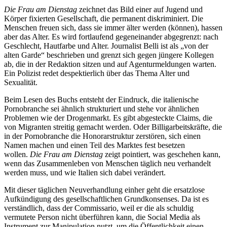
Die Frau am Dienstag
zeichnet das Bild einer auf Jugend und
Körper fixierten Gesellschaft, die permanent diskriminiert. Die
Menschen freuen sich, dass sie immer älter werden (können), hassen
aber das Alter. Es wird fortlaufend gegeneinander abgegrenzt: nach
Geschlecht, Hautfarbe und Alter. Journalist Belli ist als „von der
alten Garde“ beschrieben und grenzt sich gegen jüngere Kollegen
ab, die in der Redaktion sitzen und auf Agenturmeldungen warten.
Ein Polizist redet despektierlich über das Thema Alter und
Sexualität.
Beim Lesen des Buchs entsteht der Eindruck, die italienische
Pornobranche sei ähnlich strukturiert und stehe vor ähnlichen
Problemen wie der Drogenmarkt. Es gibt abgesteckte Claims, die
von Migranten streitig gemacht werden. Oder Billigarbeitskräfte, die
in der Pornobranche die Honorarstruktur zerstören, sich einen
Namen machen und einen Teil des Marktes fest besetzen
wollen.
Die Frau am Dienstag
zeigt pointiert, was geschehen kann,
wenn das Zusammenleben von Menschen täglich neu verhandelt
werden muss, und wie Italien sich dabei verändert.
Mit dieser täglichen Neuverhandlung einher geht die ersatzlose
Aufkündigung des gesellschaftlichen Grundkonsenses. Da ist es
verständlich, dass der Commissario, weil er die als schuldig
vermutete Person nicht überführen kann, die Social Media als
Instrument zur Manipulation nutzt, um die Öffentlichkeit einen