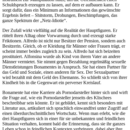
Schuldspruch erzeugen zu lassen, auf dem er aufbauen kann. Er
sorgt dafür, dass ein Minimum an Informationen das gewünschte
Ergebnis liefert – Shitstorm, Drohungen, Beschimpfungen, das
ganze Spektrum der „Netz-Idiotie“.
Der Zufall wirkt vielfältig auf die Realität der Hauptfiguren. Er
rüttelt ihren Alltag ohne Vorwarnung durch und erzeugt starke
Friktionen. Alfredo ist nicht nur Besitzer der Pension, sondern auch
Besitzerin. Gleich, ob er Kleidung für Männer oder Frauen trägt, er
scheint immer beides zugleich zu sein. Alfredo hat sich beizeiten
prostituiert. Alfonsina wurde als Kind von ihrem Vater an andere
Männer vermietet. Sie nimmt gegen Bezahlung regelmäßig sexuelle
Dienstleistungen Bonamentes in Anspruch. Sie hat einen Partner für
das Geld und Soziale, einen anderen für Sex. Der Sexualpartner
wird bezahlt mit dem Geld des Ehemanns. So schließt sich von ihrer
Kindheit bis in die Gegenwart ein perverser Kreislauf.
Bonamente hat eine Karriere als Pornodarsteller hinter sich und wirft
die Frage auf, wie ein Pornodarsteller jenseits des Klischees
beschreibbar sein könnte. Er ist gebildet, kennt sich besonders mit
Literatur aus, artikuliert sich sprachlich einwandfrei unter Zugriff auf
einen überdurchschnittlichen Wortschatz. Wenn man erlebt, wie die
drei Hauptfiguren sich in einer für sie unbekannten und feindlichen
Situation verhalten, kommt bald die Erinnerung, dass sie ihr ganzes
Leben schon in feindlichen Kontexten verbringen, dabei aber ihre