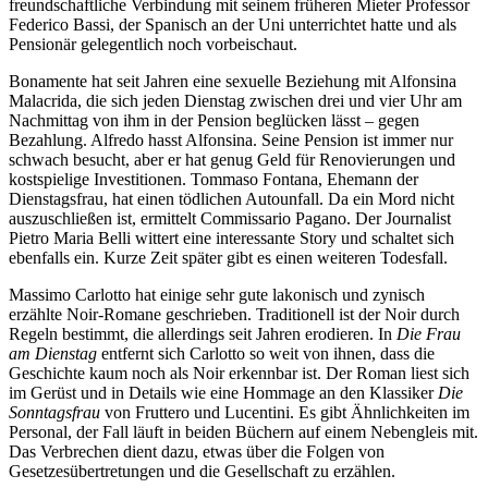
freundschaftliche Verbindung mit seinem früheren Mieter Professor
Federico Bassi, der Spanisch an der Uni unterrichtet hatte und als
Pensionär gelegentlich noch vorbeischaut.
Bonamente hat seit Jahren eine sexuelle Beziehung mit Alfonsina
Malacrida, die sich jeden Dienstag zwischen drei und vier Uhr am
Nachmittag von ihm in der Pension beglücken lässt – gegen
Bezahlung. Alfredo hasst Alfonsina. Seine Pension ist immer nur
schwach besucht, aber er hat genug Geld für Renovierungen und
kostspielige Investitionen. Tommaso Fontana, Ehemann der
Dienstagsfrau, hat einen tödlichen Autounfall. Da ein Mord nicht
auszuschließen ist, ermittelt Commissario Pagano. Der Journalist
Pietro Maria Belli wittert eine interessante Story und schaltet sich
ebenfalls ein. Kurze Zeit später gibt es einen weiteren Todesfall.
Massimo Carlotto hat einige sehr gute lakonisch und zynisch
erzählte Noir-Romane geschrieben. Traditionell ist der Noir durch
Regeln bestimmt, die allerdings seit Jahren erodieren. In
Die Frau
am Dienstag
entfernt sich Carlotto so weit von ihnen, dass die
Geschichte kaum noch als Noir erkennbar ist. Der Roman liest sich
im Gerüst und in Details wie eine Hommage an den Klassiker
Die
Sonntagsfrau
von Fruttero und Lucentini. Es gibt Ähnlichkeiten im
Personal, der Fall läuft in beiden Büchern auf einem Nebengleis mit.
Das Verbrechen dient dazu, etwas über die Folgen von
Gesetzesübertretungen und die Gesellschaft zu erzählen.