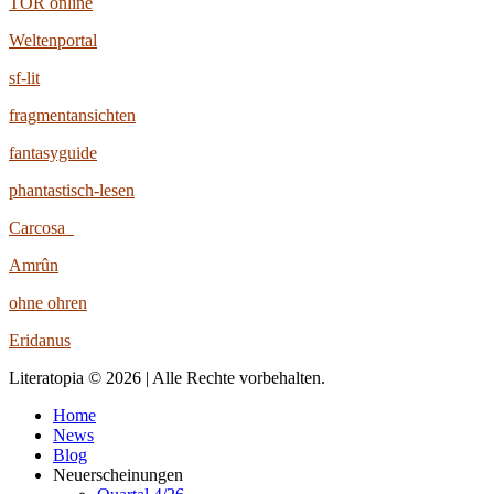
TOR online
Weltenportal
sf-lit
fragmentansichten
fantasyguide
phantastisch-lesen
Carcosa
Amrûn
ohne ohren
Eridanus
Literatopia © 2026 | Alle Rechte vorbehalten.
Home
News
Blog
Neuerscheinungen