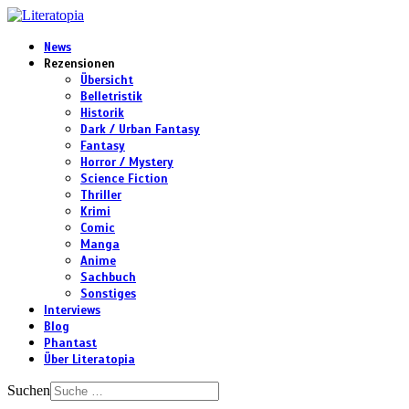
News
Rezensionen
Übersicht
Belletristik
Historik
Dark / Urban Fantasy
Fantasy
Horror / Mystery
Science Fiction
Thriller
Krimi
Comic
Manga
Anime
Sachbuch
Sonstiges
Interviews
Blog
Phantast
Über Literatopia
Suchen