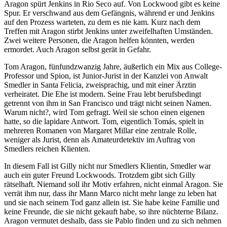
Aragon spürt Jenkins in Rio Seco auf. Von Lockwood gibt es keine
Spur. Er verschwand aus dem Gefängnis, während er und Jenkins
auf den Prozess warteten, zu dem es nie kam. Kurz nach dem
Treffen mit Aragon stirbt Jenkins unter zweifelhaften Umständen.
Zwei weitere Personen, die Aragon helfen könnten, werden
ermordet. Auch Aragon selbst gerät in Gefahr.
Tom Aragon, fünfundzwanzig Jahre, äußerlich ein Mix aus College-
Professor und Spion, ist Junior-Jurist in der Kanzlei von Anwalt
Smedler in Santa Felicia, zweisprachig, und mit einer Ärztin
verheiratet. Die Ehe ist modern. Seine Frau lebt berufsbedingt
getrennt von ihm in San Francisco und trägt nicht seinen Namen.
Warum nicht?, wird Tom gefragt. Weil sie schon einen eigenen
hatte, so die lapidare Antwort. Tom, eigentlich Tomás, spielt in
mehreren Romanen von Margaret Millar eine zentrale Rolle,
weniger als Jurist, denn als Amateurdetektiv im Auftrag von
Smedlers reichen Klienten.
In diesem Fall ist Gilly nicht nur Smedlers Klientin, Smedler war
auch ein guter Freund Lockwoods. Trotzdem gibt sich Gilly
rätselhaft. Niemand soll ihr Motiv erfahren, nicht einmal Aragon. Sie
verrät ihm nur, dass ihr Mann Marco nicht mehr lange zu leben hat
und sie nach seinem Tod ganz allein ist. Sie habe keine Familie und
keine Freunde, die sie nicht gekauft habe, so ihre nüchterne Bilanz.
Aragon vermutet deshalb, dass sie Pablo finden und zu sich nehmen