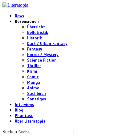
News
Rezensionen
Übersicht
Belletristik
Historik
Dark / Urban Fantasy
Fantasy
Horror / Mystery
Science Fiction
Thriller
Krimi
Comic
Manga
Anime
Sachbuch
Sonstiges
Interviews
Blog
Phantast
Über Literatopia
Suchen