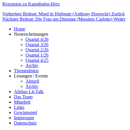
Rezension zu Kannibalen-Herz
Vorheriger Beitrag: Mord in Highgate (Anthony Horowitz)
Zurück
Nächster Beitrag: Die Frau am Dienstag (Massimo Carlotto)
Weiter
Home
Neuerscheinungen
Quartal 4/26
Quartal 3/26
Quartal 2/26
Quartal 1/26
Quartal 4/25
Archiv
Themenlisten
Lesungen / Events
Aktuell
Archiv
Alishas Lit-Talk
Das Team
Mitarbeit
Links
Gewinnspiel
Impressum
Datenschutz