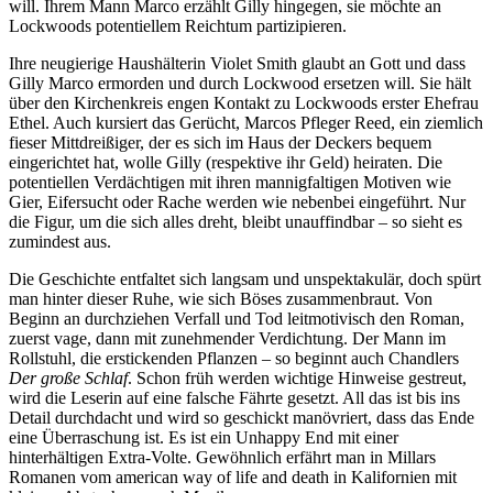
will. Ihrem Mann Marco erzählt Gilly hingegen, sie möchte an
Lockwoods potentiellem Reichtum partizipieren.
Ihre neugierige Haushälterin Violet Smith glaubt an Gott und dass
Gilly Marco ermorden und durch Lockwood ersetzen will. Sie hält
über den Kirchenkreis engen Kontakt zu Lockwoods erster Ehefrau
Ethel. Auch kursiert das Gerücht, Marcos Pfleger Reed, ein ziemlich
fieser Mittdreißiger, der es sich im Haus der Deckers bequem
eingerichtet hat, wolle Gilly (respektive ihr Geld) heiraten. Die
potentiellen Verdächtigen mit ihren mannigfaltigen Motiven wie
Gier, Eifersucht oder Rache werden wie nebenbei eingeführt. Nur
die Figur, um die sich alles dreht, bleibt unauffindbar – so sieht es
zumindest aus.
Die Geschichte entfaltet sich langsam und unspektakulär, doch spürt
man hinter dieser Ruhe, wie sich Böses zusammenbraut. Von
Beginn an durchziehen Verfall und Tod leitmotivisch den Roman,
zuerst vage, dann mit zunehmender Verdichtung. Der Mann im
Rollstuhl, die erstickenden Pflanzen – so beginnt auch Chandlers
Der große Schlaf
. Schon früh werden wichtige Hinweise gestreut,
wird die Leserin auf eine falsche Fährte gesetzt. All das ist bis ins
Detail durchdacht und wird so geschickt manövriert, dass das Ende
eine Überraschung ist. Es ist ein Unhappy End mit einer
hinterhältigen Extra-Volte. Gewöhnlich erfährt man in Millars
Romanen vom american way of life and death in Kalifornien mit