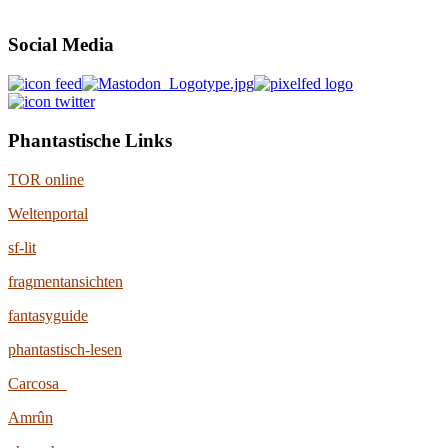
Social Media
Phantastische Links
TOR online
Weltenportal
sf-lit
fragmentansichten
fantasyguide
phantastisch-lesen
Carcosa
Amrûn