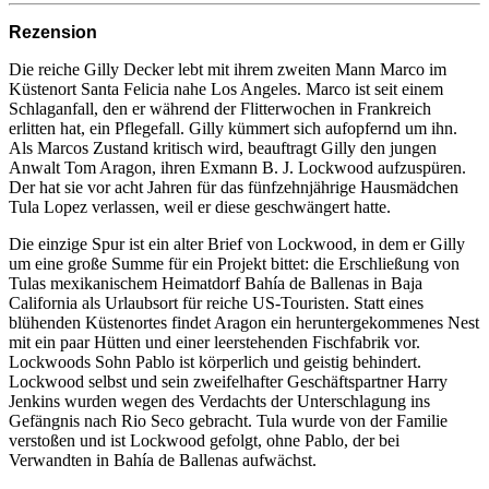
Rezension
Die reiche Gilly Decker lebt mit ihrem zweiten Mann Marco im
Küstenort Santa Felicia nahe Los Angeles. Marco ist seit einem
Schlaganfall, den er während der Flitterwochen in Frankreich
erlitten hat, ein Pflegefall. Gilly kümmert sich aufopfernd um ihn.
Als Marcos Zustand kritisch wird, beauftragt Gilly den jungen
Anwalt Tom Aragon, ihren Exmann B. J. Lockwood aufzuspüren.
Der hat sie vor acht Jahren für das fünfzehnjährige Hausmädchen
Tula Lopez verlassen, weil er diese geschwängert hatte.
Die einzige Spur ist ein alter Brief von Lockwood, in dem er Gilly
um eine große Summe für ein Projekt bittet: die Erschließung von
Tulas mexikanischem Heimatdorf Bahía de Ballenas in Baja
California als Urlaubsort für reiche US-Touristen. Statt eines
blühenden Küstenortes findet Aragon ein heruntergekommenes Nest
mit ein paar Hütten und einer leerstehenden Fischfabrik vor.
Lockwoods Sohn Pablo ist körperlich und geistig behindert.
Lockwood selbst und sein zweifelhafter Geschäftspartner Harry
Jenkins wurden wegen des Verdachts der Unterschlagung ins
Gefängnis nach Rio Seco gebracht. Tula wurde von der Familie
verstoßen und ist Lockwood gefolgt, ohne Pablo, der bei
Verwandten in Bahía de Ballenas aufwächst.