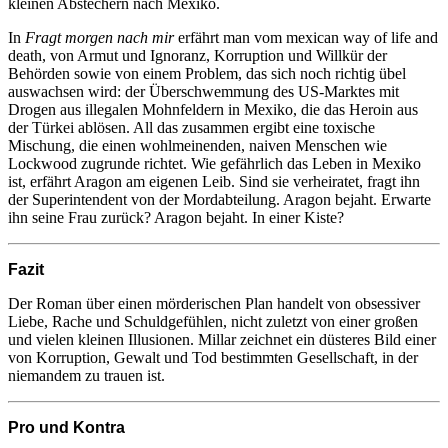
kleinen Abstechern nach Mexiko.
In
Fragt morgen nach mir
erfährt man vom mexican way of life and
death, von Armut und Ignoranz, Korruption und Willkür der
Behörden sowie von einem Problem, das sich noch richtig übel
auswachsen wird: der Überschwemmung des US-Marktes mit
Drogen aus illegalen Mohnfeldern in Mexiko, die das Heroin aus
der Türkei ablösen. All das zusammen ergibt eine toxische
Mischung, die einen wohlmeinenden, naiven Menschen wie
Lockwood zugrunde richtet. Wie gefährlich das Leben in Mexiko
ist, erfährt Aragon am eigenen Leib. Sind sie verheiratet, fragt ihn
der Superintendent von der Mordabteilung. Aragon bejaht. Erwarte
ihn seine Frau zurück? Aragon bejaht. In einer Kiste?
Fazit
Der Roman über einen mörderischen Plan handelt von obsessiver
Liebe, Rache und Schuldgefühlen, nicht zuletzt von einer großen
und vielen kleinen Illusionen. Millar zeichnet ein düsteres Bild einer
von Korruption, Gewalt und Tod bestimmten Gesellschaft, in der
niemandem zu trauen ist.
Pro und Kontra