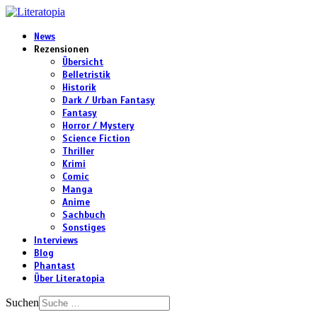
News
Rezensionen
Übersicht
Belletristik
Historik
Dark / Urban Fantasy
Fantasy
Horror / Mystery
Science Fiction
Thriller
Krimi
Comic
Manga
Anime
Sachbuch
Sonstiges
Interviews
Blog
Phantast
Über Literatopia
Suchen