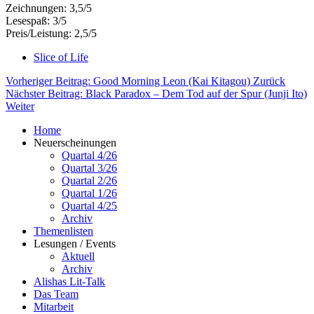
Zeichnungen: 3,5/5
Lesespaß: 3/5
Preis/Leistung: 2,5/5
Slice of Life
Vorheriger Beitrag: Good Morning Leon (Kai Kitagou)
Zurück
Nächster Beitrag: Black Paradox – Dem Tod auf der Spur (Junji Ito)
Weiter
Home
Neuerscheinungen
Quartal 4/26
Quartal 3/26
Quartal 2/26
Quartal 1/26
Quartal 4/25
Archiv
Themenlisten
Lesungen / Events
Aktuell
Archiv
Alishas Lit-Talk
Das Team
Mitarbeit