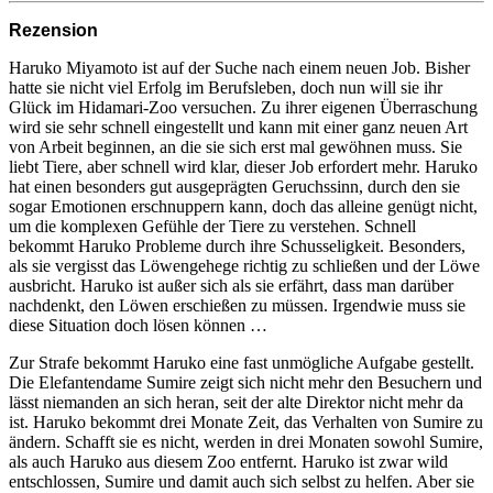
Rezension
Haruko Miyamoto ist auf der Suche nach einem neuen Job. Bisher
hatte sie nicht viel Erfolg im Berufsleben, doch nun will sie ihr
Glück im Hidamari-Zoo versuchen. Zu ihrer eigenen Überraschung
wird sie sehr schnell eingestellt und kann mit einer ganz neuen Art
von Arbeit beginnen, an die sie sich erst mal gewöhnen muss. Sie
liebt Tiere, aber schnell wird klar, dieser Job erfordert mehr. Haruko
hat einen besonders gut ausgeprägten Geruchssinn, durch den sie
sogar Emotionen erschnuppern kann, doch das alleine genügt nicht,
um die komplexen Gefühle der Tiere zu verstehen. Schnell
bekommt Haruko Probleme durch ihre Schusseligkeit. Besonders,
als sie vergisst das Löwengehege richtig zu schließen und der Löwe
ausbricht. Haruko ist außer sich als sie erfährt, dass man darüber
nachdenkt, den Löwen erschießen zu müssen. Irgendwie muss sie
diese Situation doch lösen können …
Zur Strafe bekommt Haruko eine fast unmögliche Aufgabe gestellt.
Die Elefantendame Sumire zeigt sich nicht mehr den Besuchern und
lässt niemanden an sich heran, seit der alte Direktor nicht mehr da
ist. Haruko bekommt drei Monate Zeit, das Verhalten von Sumire zu
ändern. Schafft sie es nicht, werden in drei Monaten sowohl Sumire,
als auch Haruko aus diesem Zoo entfernt. Haruko ist zwar wild
entschlossen, Sumire und damit auch sich selbst zu helfen. Aber sie