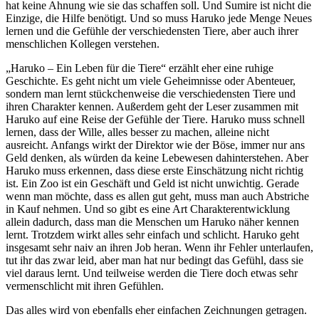
hat keine Ahnung wie sie das schaffen soll. Und Sumire ist nicht die
Einzige, die Hilfe benötigt. Und so muss Haruko jede Menge Neues
lernen und die Gefühle der verschiedensten Tiere, aber auch ihrer
menschlichen Kollegen verstehen.
„Haruko – Ein Leben für die Tiere“ erzählt eher eine ruhige
Geschichte. Es geht nicht um viele Geheimnisse oder Abenteuer,
sondern man lernt stückchenweise die verschiedensten Tiere und
ihren Charakter kennen. Außerdem geht der Leser zusammen mit
Haruko auf eine Reise der Gefühle der Tiere. Haruko muss schnell
lernen, dass der Wille, alles besser zu machen, alleine nicht
ausreicht. Anfangs wirkt der Direktor wie der Böse, immer nur ans
Geld denken, als würden da keine Lebewesen dahinterstehen. Aber
Haruko muss erkennen, dass diese erste Einschätzung nicht richtig
ist. Ein Zoo ist ein Geschäft und Geld ist nicht unwichtig. Gerade
wenn man möchte, dass es allen gut geht, muss man auch Abstriche
in Kauf nehmen. Und so gibt es eine Art Charakterentwicklung
allein dadurch, dass man die Menschen um Haruko näher kennen
lernt. Trotzdem wirkt alles sehr einfach und schlicht. Haruko geht
insgesamt sehr naiv an ihren Job heran. Wenn ihr Fehler unterlaufen,
tut ihr das zwar leid, aber man hat nur bedingt das Gefühl, dass sie
viel daraus lernt. Und teilweise werden die Tiere doch etwas sehr
vermenschlicht mit ihren Gefühlen.
Das alles wird von ebenfalls eher einfachen Zeichnungen getragen.