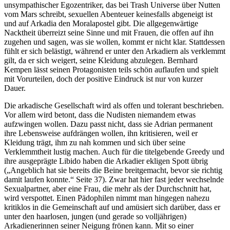
unsympathischer Egozentriker, das bei Trash Universe über Nutten
vom Mars schreibt, sexuellen Abenteuer keinesfalls abgeneigt ist
und auf Arkadia den Moralapostel gibt. Die allgegenwärtige
Nacktheit überreizt seine Sinne und mit Frauen, die offen auf ihn
zugehen und sagen, was sie wollen, kommt er nicht klar. Stattdessen
fühlt er sich belästigt, während er unter den Arkadiern als verklemmt
gilt, da er sich weigert, seine Kleidung abzulegen. Bernhard
Kempen lässt seinen Protagonisten teils schön auflaufen und spielt
mit Vorurteilen, doch der positive Eindruck ist nur von kurzer
Dauer.
Die arkadische Gesellschaft wird als offen und tolerant beschrieben.
Vor allem wird betont, dass die Nudisten niemandem etwas
aufzwingen wollen. Dazu passt nicht, dass sie Adrian permanent
ihre Lebensweise aufdrängen wollen, ihn kritisieren, weil er
Kleidung trägt, ihm zu nah kommen und sich über seine
Verklemmtheit lustig machen. Auch für die titelgebende Greedy und
ihre ausgeprägte Libido haben die Arkadier ekligen Spott übrig
(„Angeblich hat sie bereits die Beine breitgemacht, bevor sie richtig
damit laufen konnte.“ Seite 37). Zwar hat hier fast jeder wechselnde
Sexualpartner, aber eine Frau, die mehr als der Durchschnitt hat,
wird verspottet. Einen Pädophilen nimmt man hingegen nahezu
kritiklos in die Gemeinschaft auf und amüsiert sich darüber, dass er
unter den haarlosen, jungen (und gerade so volljährigen)
Arkadienerinnen seiner Neigung frönen kann. Mit so einer