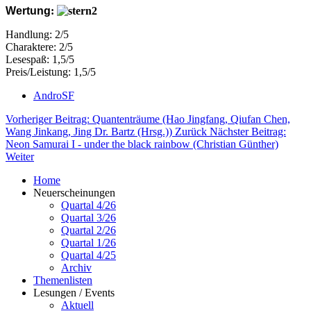
Wertung
:
Handlung: 2/5
Charaktere: 2/5
Lesespaß: 1,5/5
Preis/Leistung: 1,5/5
AndroSF
Vorheriger Beitrag: Quantenträume (Hao Jingfang, Qiufan Chen,
Wang Jinkang, Jing Dr. Bartz (Hrsg.))
Zurück
Nächster Beitrag:
Neon Samurai I - under the black rainbow (Christian Günther)
Weiter
Home
Neuerscheinungen
Quartal 4/26
Quartal 3/26
Quartal 2/26
Quartal 1/26
Quartal 4/25
Archiv
Themenlisten
Lesungen / Events
Aktuell