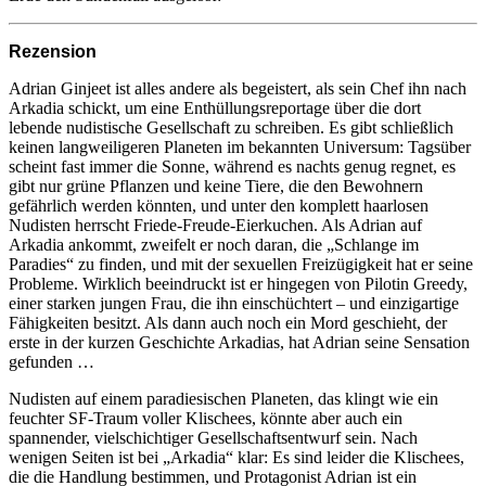
Rezension
Adrian Ginjeet ist alles andere als begeistert, als sein Chef ihn nach
Arkadia schickt, um eine Enthüllungsreportage über die dort
lebende nudistische Gesellschaft zu schreiben. Es gibt schließlich
keinen langweiligeren Planeten im bekannten Universum: Tagsüber
scheint fast immer die Sonne, während es nachts genug regnet, es
gibt nur grüne Pflanzen und keine Tiere, die den Bewohnern
gefährlich werden könnten, und unter den komplett haarlosen
Nudisten herrscht Friede-Freude-Eierkuchen. Als Adrian auf
Arkadia ankommt, zweifelt er noch daran, die „Schlange im
Paradies“ zu finden, und mit der sexuellen Freizügigkeit hat er seine
Probleme. Wirklich beeindruckt ist er hingegen von Pilotin Greedy,
einer starken jungen Frau, die ihn einschüchtert – und einzigartige
Fähigkeiten besitzt. Als dann auch noch ein Mord geschieht, der
erste in der kurzen Geschichte Arkadias, hat Adrian seine Sensation
gefunden …
Nudisten auf einem paradiesischen Planeten, das klingt wie ein
feuchter SF-Traum voller Klischees, könnte aber auch ein
spannender, vielschichtiger Gesellschaftsentwurf sein. Nach
wenigen Seiten ist bei „Arkadia“ klar: Es sind leider die Klischees,
die die Handlung bestimmen, und Protagonist Adrian ist ein