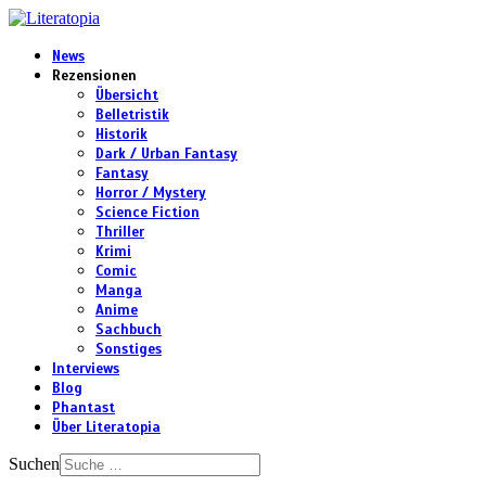
News
Rezensionen
Übersicht
Belletristik
Historik
Dark / Urban Fantasy
Fantasy
Horror / Mystery
Science Fiction
Thriller
Krimi
Comic
Manga
Anime
Sachbuch
Sonstiges
Interviews
Blog
Phantast
Über Literatopia
Suchen