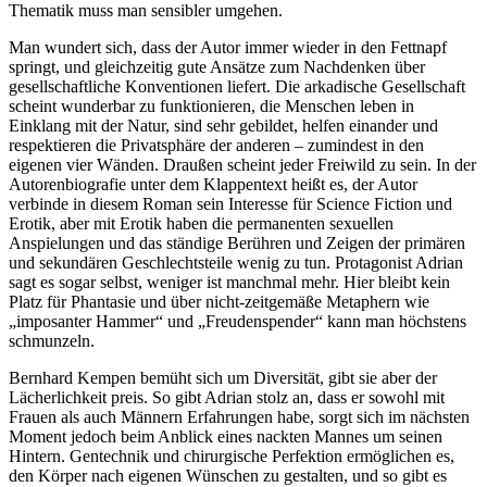
Thematik muss man sensibler umgehen.
Man wundert sich, dass der Autor immer wieder in den Fettnapf
springt, und gleichzeitig gute Ansätze zum Nachdenken über
gesellschaftliche Konventionen liefert. Die arkadische Gesellschaft
scheint wunderbar zu funktionieren, die Menschen leben in
Einklang mit der Natur, sind sehr gebildet, helfen einander und
respektieren die Privatsphäre der anderen – zumindest in den
eigenen vier Wänden. Draußen scheint jeder Freiwild zu sein. In der
Autorenbiografie unter dem Klappentext heißt es, der Autor
verbinde in diesem Roman sein Interesse für Science Fiction und
Erotik, aber mit Erotik haben die permanenten sexuellen
Anspielungen und das ständige Berühren und Zeigen der primären
und sekundären Geschlechtsteile wenig zu tun. Protagonist Adrian
sagt es sogar selbst, weniger ist manchmal mehr. Hier bleibt kein
Platz für Phantasie und über nicht-zeitgemäße Metaphern wie
„imposanter Hammer“ und „Freudenspender“ kann man höchstens
schmunzeln.
Bernhard Kempen bemüht sich um Diversität, gibt sie aber der
Lächerlichkeit preis. So gibt Adrian stolz an, dass er sowohl mit
Frauen als auch Männern Erfahrungen habe, sorgt sich im nächsten
Moment jedoch beim Anblick eines nackten Mannes um seinen
Hintern. Gentechnik und chirurgische Perfektion ermöglichen es,
den Körper nach eigenen Wünschen zu gestalten, und so gibt es