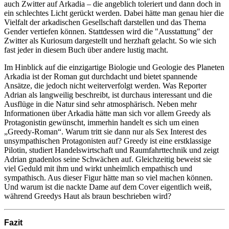
auch Zwitter auf Arkadia – die angeblich toleriert und dann doch in
ein schlechtes Licht gerückt werden. Dabei hätte man genau hier die
Vielfalt der arkadischen Gesellschaft darstellen und das Thema
Gender vertiefen können. Stattdessen wird die "Ausstattung" der
Zwitter als Kuriosum dargestellt und herzhaft gelacht. So wie sich
fast jeder in diesem Buch über andere lustig macht.
Im Hinblick auf die einzigartige Biologie und Geologie des Planeten
Arkadia ist der Roman gut durchdacht und bietet spannende
Ansätze, die jedoch nicht weiterverfolgt werden. Was Reporter
Adrian als langweilig beschreibt, ist durchaus interessant und die
Ausflüge in die Natur sind sehr atmosphärisch. Neben mehr
Informationen über Arkadia hätte man sich vor allem Greedy als
Protagonistin gewünscht, immerhin handelt es sich um einen
„Greedy-Roman“. Warum tritt sie dann nur als Sex Interest des
unsympathischen Protagonisten auf? Greedy ist eine erstklassige
Pilotin, studiert Handelswirtschaft und Raumfahrttechnik und zeigt
Adrian gnadenlos seine Schwächen auf. Gleichzeitig beweist sie
viel Geduld mit ihm und wirkt unheimlich empathisch und
sympathisch. Aus dieser Figur hätte man so viel machen können.
Und warum ist die nackte Dame auf dem Cover eigentlich weiß,
während Greedys Haut als braun beschrieben wird?
Fazit