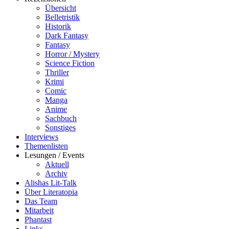
Übersicht
Belletristik
Historik
Dark Fantasy
Fantasy
Horror / Mystery
Science Fiction
Thriller
Krimi
Comic
Manga
Anime
Sachbuch
Sonstiges
Interviews
Themenlisten
Lesungen / Events
Aktuell
Archiv
Alishas Lit-Talk
Über Literatopia
Das Team
Mitarbeit
Phantast
Links