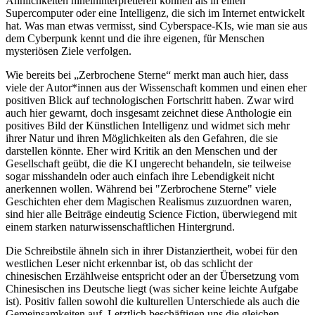
Ähnlichkeiten hineininterpretieren können als in einen
Supercomputer oder eine Intelligenz, die sich im Internet entwickelt
hat. Was man etwas vermisst, sind Cyberspace-KIs, wie man sie aus
dem Cyberpunk kennt und die ihre eigenen, für Menschen
mysteriösen Ziele verfolgen.
Wie bereits bei „Zerbrochene Sterne“ merkt man auch hier, dass
viele der Autor*innen aus der Wissenschaft kommen und einen eher
positiven Blick auf technologischen Fortschritt haben. Zwar wird
auch hier gewarnt, doch insgesamt zeichnet diese Anthologie ein
positives Bild der Künstlichen Intelligenz und widmet sich mehr
ihrer Natur und ihren Möglichkeiten als den Gefahren, die sie
darstellen könnte. Eher wird Kritik an den Menschen und der
Gesellschaft geübt, die die KI ungerecht behandeln, sie teilweise
sogar misshandeln oder auch einfach ihre Lebendigkeit nicht
anerkennen wollen. Während bei "Zerbrochene Sterne" viele
Geschichten eher dem Magischen Realismus zuzuordnen waren,
sind hier alle Beiträge eindeutig Science Fiction, überwiegend mit
einem starken naturwissenschaftlichen Hintergrund.
Die Schreibstile ähneln sich in ihrer Distanziertheit, wobei für den
westlichen Leser nicht erkennbar ist, ob das schlicht der
chinesischen Erzählweise entspricht oder an der Übersetzung vom
Chinesischen ins Deutsche liegt (was sicher keine leichte Aufgabe
ist). Positiv fallen sowohl die kulturellen Unterschiede als auch die
Gemeinsamkeiten auf. Letztlich beschäftigen uns die gleichen