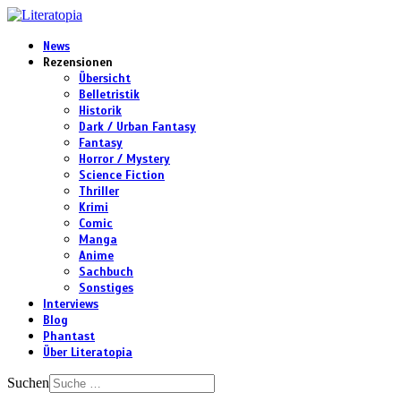
News
Rezensionen
Übersicht
Belletristik
Historik
Dark / Urban Fantasy
Fantasy
Horror / Mystery
Science Fiction
Thriller
Krimi
Comic
Manga
Anime
Sachbuch
Sonstiges
Interviews
Blog
Phantast
Über Literatopia
Suchen