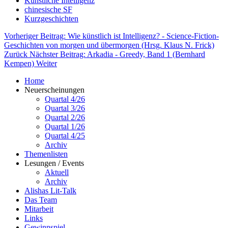
Künstliche Intelligenz
chinesische SF
Kurzgeschichten
Vorheriger Beitrag: Wie künstlich ist Intelligenz? - Science-Fiction-
Geschichten von morgen und übermorgen (Hrsg. Klaus N. Frick)
Zurück
Nächster Beitrag: Arkadia - Greedy, Band 1 (Bernhard
Kempen)
Weiter
Home
Neuerscheinungen
Quartal 4/26
Quartal 3/26
Quartal 2/26
Quartal 1/26
Quartal 4/25
Archiv
Themenlisten
Lesungen / Events
Aktuell
Archiv
Alishas Lit-Talk
Das Team
Mitarbeit
Links
Gewinnspiel