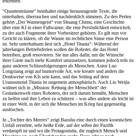
erkennen.
“Quantenträume“ beinhaltet einige herausragende Texte, die
unterhalten, überraschen und nachdenklich stimmen. Zu den Perlen
gehört „Der Wannengeist“ von Shuang Chimu, eine Geschichte
über eine KI in einer Fußwanne, die eine Persönlichkeit entwickelt,
zu der auch Fragmente ihrer Vorbesitzer gehören. Es gilt nun vor
Gericht zu klären, ob die Wanne im rechtlichen Sinne eine Person
ist. Sehr unterhaltsam liest sich „Hotel Titania“: Während der
jahrelangen Betriebsferien wollen die Roboter, die das Hotel
betreiben, groß renovieren. Sie tun alles dafür, um die Wünsche
ihrer Gäste nach mehr Komfort umzusetzen, kommen jedoch teils zu
ganz anderen Schlussfolgerungen als Menschen. Autor Luo
Longxiang zeigt auf humorvolle Art, wie kreativ und anders die
Denkweise von KIs sein kann, und das Setting auf dem
Uranusmond Titania ist ungemein atmosphärisch. Auch Liu Weijia
widmet sich in „Mission: Rettung der Menschheit“ der
Gedankenwelt eines Roboters, der sich darum bemüht, Menschen
zu helfen und ihre Leben zu schützen – was alles andere als leicht ist
in einer Welt, in der sich die Menschen im Krieg fast gegenseitig
auslöschen.
In „Tochter des Meeres“ zeigt Baoshu eine durch einen kosmischen
Unfall zerstörte, sehr heiße Erde, auf der selbst der Pazifik
verdampft ist und wo die Protagonistin, die zugleich Mensch und