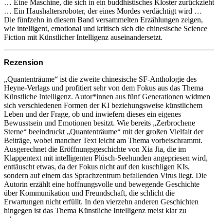
… Eine Maschine, die sich in ein buddhistisches Kloster zurückzieht
… Ein Haushaltersroboter, der eines Mordes verdächtigt wird …
Die fünfzehn in diesem Band versammelten Erzählungen zeigen,
wie intelligent, emotional und kritisch sich die chinesische Science
Fiction mit Künstlicher Intelligenz auseinandersetzt.
Rezension
„Quantenträume“ ist die zweite chinesische SF-Anthologie des
Heyne-Verlags und profitiert sehr von dem Fokus aus das Thema
Künstliche Intelligenz. Autor*innen aus fünf Generationen widmen
sich verschiedenen Formen der KI beziehungsweise künstlichem
Leben und der Frage, ob und inwiefern dieses ein eigenes
Bewusstsein und Emotionen besitzt. Wie bereits „Zerbrochene
Sterne“ beeindruckt „Quantenträume“ mit der großen Vielfalt der
Beiträge, wobei mancher Text leicht am Thema vorbeischrammt.
Ausgerechnet die Eröffnungsgeschichte von Xia Jia, die im
Klappentext mit intelligenten Plüsch-Seehunden angepriesen wird,
enttäuscht etwas, da der Fokus nicht auf den kuschligen KIs,
sondern auf einem das Sprachzentrum befallenden Virus liegt. Die
Autorin erzählt eine hoffnungsvolle und bewegende Geschichte
über Kommunikation und Freundschaft, die schlicht die
Erwartungen nicht erfüllt. In den vierzehn anderen Geschichten
hingegen ist das Thema Künstliche Intelligenz meist klar zu