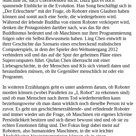
Maschine ist, nach Überlebenden sucht. Dazu gibt es noch
spannende Einblicke in die Evolution. Han Song beschäftigt sich in
„Der Erleuchtete“ mit der Frage, ob Roboter einen Glauben haben
können und somit auch eine Seele, die wiedergeboren wird.
Während der lebende Buddha von einem Roboter verkörpert wird,
denken die Protagonisten darüber nach, was das für den
Buddhismus bedeutet und ob Maschinen nur ihrer Programmierung
folgen oder ein Selbst-Bewusstsein haben. Ling Chen entwirft in
ihrer Geschichte das Szenario eines erschreckend realistischen
Computerspiels, in dem der Spieler den Weltuntergang 2012
verhindern soll und das auf die Spur der geheimen Pläne eines
Supercomputers führt. Qiufan Chen überrascht mit einer
Liebesgeschichte, in der Menschen und KIs sich virtuell daten und
herausfinden müssen, ob ihr Gegenüber menschlich ist oder ein
Programm.
In weiteren Erzählungen geht es unter anderem darum, ob Roboter
morden können (wobei Parallelen zu „I, Robot“ zu erkennen sind)
und ob man Menschen nach ihrem Tod wiederherstellen kann
beziehungsweise ob man dann wirklich noch dieselbe Person ist wie
zuvor. Es geht um geschichtenerzählende- und erfindende Roboter
und immer wieder um die Frage, ob Maschinen ein eigenes Ich/eine
Persönlichkeit besitzen und sich dieser bewusst sind und ob sie zu
echten Emotionen fähig sind. Der Fokus liegt dabei meist auf
Robotern, also humanoiden Maschinen, in die wir leichter