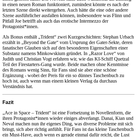
in einen neuen Roman funktioniert, zumindest könnte es nach der
letzten Szene direkt weitergehen. Auch hätte die eine oder andere
Szene ausführlicher ausfallen können, insbesondere was Flinn und
Pitfall Joe betrifft als auch das erotische Intermezzo der
Protagonist*innen.
Als Bonus enthält „Trident“ zwei Kurzgeschichten: Stephan Urbach
erzählt in „Beyond the Gate“ vom Ursprung der Gater-Sekte, deren
fanatischer Glauben sich auf den besonderen Eigenschaften einer
Substanz namens Minkowskium gründet. In „Razor Love“ von
Judith und Christian Vogt erfahren wir, wie das KI-Schiff Quetzal
Teil der Firestarters-Gang wurde. Beide machen ohne Kenntnisse
des Romans wenig Sinn, für Fans sind sie aber eine schöne
Ergänzung - wobei der Preis für ein so dünnes Taschenbuch zu
hoch ist, auch wenn man einem kleinen Verlag da durchaus
Verständnis hat.
Fazit
„Ace in Space – Trident“ ist eine Fortsetzung in Novellenform, die
ihren Protagonist*innen wieder einiges abverlangt. Danai, Kian und
Neval machen nun ihr eigenes Ding, was diverse Probleme mit sich
bringt, sich aber richtig anfühlt. Für Fans ist das kleine Taschenbuch
ein Must-Have, auch wenn es gerade einmal dafür reicht, die Lust