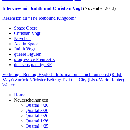
Interview mit Judith und Christian Vogt
(November 2013)
Rezension zu "The Icebound Kingdom"
Space Opera
Christian Vogt
Novellen
Ace in Space
Judith Vogt
queere Figuren
progressive Phantastik
deutschsprachige SF
Vorheriger Beitrag: Exploit - Information ist nicht umsonst (Ralph
Mayr)
Zurück
Nächster Beitrag: Exit this City (Lisa-Marie Reuter)
Weiter
Home
Neuerscheinungen
Quartal 4/26
Quartal 3/26
Quartal 2/26
Quartal 1/26
Quartal 4/25