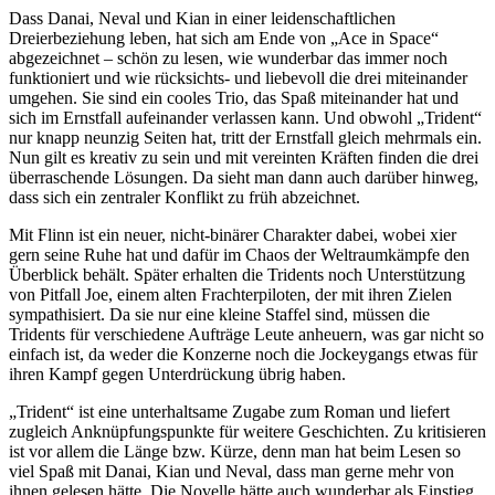
Dass Danai, Neval und Kian in einer leidenschaftlichen
Dreierbeziehung leben, hat sich am Ende von „Ace in Space“
abgezeichnet – schön zu lesen, wie wunderbar das immer noch
funktioniert und wie rücksichts- und liebevoll die drei miteinander
umgehen. Sie sind ein cooles Trio, das Spaß miteinander hat und
sich im Ernstfall aufeinander verlassen kann. Und obwohl „Trident“
nur knapp neunzig Seiten hat, tritt der Ernstfall gleich mehrmals ein.
Nun gilt es kreativ zu sein und mit vereinten Kräften finden die drei
überraschende Lösungen. Da sieht man dann auch darüber hinweg,
dass sich ein zentraler Konflikt zu früh abzeichnet.
Mit Flinn ist ein neuer, nicht-binärer Charakter dabei, wobei xier
gern seine Ruhe hat und dafür im Chaos der Weltraumkämpfe den
Überblick behält. Später erhalten die Tridents noch Unterstützung
von Pitfall Joe, einem alten Frachterpiloten, der mit ihren Zielen
sympathisiert. Da sie nur eine kleine Staffel sind, müssen die
Tridents für verschiedene Aufträge Leute anheuern, was gar nicht so
einfach ist, da weder die Konzerne noch die Jockeygangs etwas für
ihren Kampf gegen Unterdrückung übrig haben.
„Trident“ ist eine unterhaltsame Zugabe zum Roman und liefert
zugleich Anknüpfungspunkte für weitere Geschichten. Zu kritisieren
ist vor allem die Länge bzw. Kürze, denn man hat beim Lesen so
viel Spaß mit Danai, Kian und Neval, dass man gerne mehr von
ihnen gelesen hätte. Die Novelle hätte auch wunderbar als Einstieg