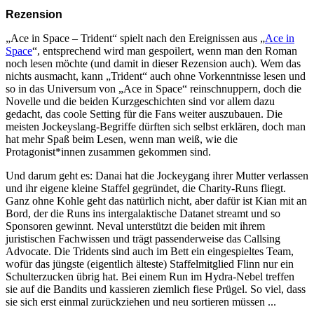
Rezension
„Ace in Space – Trident“ spielt nach den Ereignissen aus „
Ace in
Space
“, entsprechend wird man gespoilert, wenn man den Roman
noch lesen möchte (und damit in dieser Rezension auch). Wem das
nichts ausmacht, kann „Trident“ auch ohne Vorkenntnisse lesen und
so in das Universum von „Ace in Space“ reinschnuppern, doch die
Novelle und die beiden Kurzgeschichten sind vor allem dazu
gedacht, das coole Setting für die Fans weiter auszubauen. Die
meisten Jockeyslang-Begriffe dürften sich selbst erklären, doch man
hat mehr Spaß beim Lesen, wenn man weiß, wie die
Protagonist*innen zusammen gekommen sind.
Und darum geht es: Danai hat die Jockeygang ihrer Mutter verlassen
und ihr eigene kleine Staffel gegründet, die Charity-Runs fliegt.
Ganz ohne Kohle geht das natürlich nicht, aber dafür ist Kian mit an
Bord, der die Runs ins intergalaktische Datanet streamt und so
Sponsoren gewinnt. Neval unterstützt die beiden mit ihrem
juristischen Fachwissen und trägt passenderweise das Callsing
Advocate. Die Tridents sind auch im Bett ein eingespieltes Team,
wofür das jüngste (eigentlich älteste) Staffelmitglied Flinn nur ein
Schulterzucken übrig hat. Bei einem Run im Hydra-Nebel treffen
sie auf die Bandits und kassieren ziemlich fiese Prügel. So viel, dass
sie sich erst einmal zurückziehen und neu sortieren müssen ...