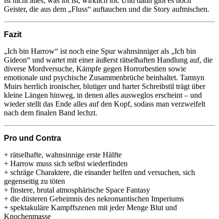
ist nicht alles, was tot ist, wirklich tot. Und dann gibt es noch
Geister, die aus dem „Fluss“ auftauchen und die Story aufmischen.
Fazit
„Ich bin Harrow“ ist noch eine Spur wahnsinniger als „Ich bin
Gideon“ und wartet mit einer äußerst rätselhaften Handlung auf, die
diverse Mordversuche, Kämpfe gegen Horrorbestien sowie
emotionale und psychische Zusammenbrüche beinhaltet. Tamsyn
Muirs herrlich ironischer, blutiger und harter Schreibstil trägt über
kleine Längen hinweg, in denen alles ausweglos erscheint – und
wieder stellt das Ende alles auf den Kopf, sodass man verzweifelt
nach dem finalen Band lechzt.
Pro und Contra
+ rätselhafte, wahnsinnige erste Hälfte
+ Harrow muss sich selbst wiederfinden
+ schräge Charaktere, die einander helfen und versuchen, sich
gegenseitig zu töten
+ finstere, brutal atmosphärische Space Fantasy
+ die düsteren Geheimnis des nekromantischen Imperiums
+ spektakuläre Kampffszenen mit jeder Menge Blut und
Knochenmasse