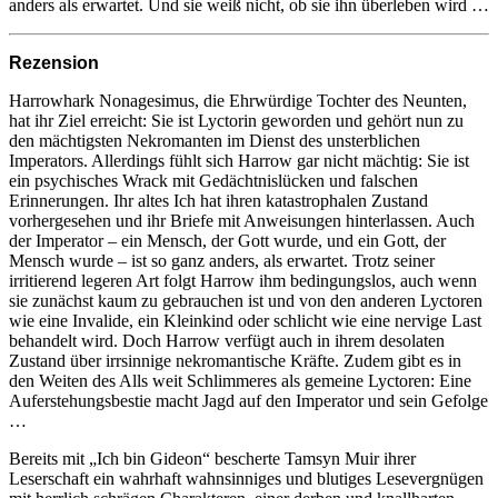
anders als erwartet. Und sie weiß nicht, ob sie ihn überleben wird …
Rezension
Harrowhark Nonagesimus, die Ehrwürdige Tochter des Neunten,
hat ihr Ziel erreicht: Sie ist Lyctorin geworden und gehört nun zu
den mächtigsten Nekromanten im Dienst des unsterblichen
Imperators. Allerdings fühlt sich Harrow gar nicht mächtig: Sie ist
ein psychisches Wrack mit Gedächtnislücken und falschen
Erinnerungen. Ihr altes Ich hat ihren katastrophalen Zustand
vorhergesehen und ihr Briefe mit Anweisungen hinterlassen. Auch
der Imperator – ein Mensch, der Gott wurde, und ein Gott, der
Mensch wurde – ist so ganz anders, als erwartet. Trotz seiner
irritierend legeren Art folgt Harrow ihm bedingungslos, auch wenn
sie zunächst kaum zu gebrauchen ist und von den anderen Lyctoren
wie eine Invalide, ein Kleinkind oder schlicht wie eine nervige Last
behandelt wird. Doch Harrow verfügt auch in ihrem desolaten
Zustand über irrsinnige nekromantische Kräfte. Zudem gibt es in
den Weiten des Alls weit Schlimmeres als gemeine Lyctoren: Eine
Auferstehungsbestie macht Jagd auf den Imperator und sein Gefolge
…
Bereits mit „Ich bin Gideon“ bescherte Tamsyn Muir ihrer
Leserschaft ein wahrhaft wahnsinniges und blutiges Lesevergnügen