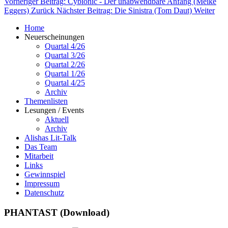
Vorheriger Beitrag: Cybionic - Der unabwendbare Anfang (Meike
Eggers)
Zurück
Nächster Beitrag: Die Sinistra (Tom Daut)
Weiter
Home
Neuerscheinungen
Quartal 4/26
Quartal 3/26
Quartal 2/26
Quartal 1/26
Quartal 4/25
Archiv
Themenlisten
Lesungen / Events
Aktuell
Archiv
Alishas Lit-Talk
Das Team
Mitarbeit
Links
Gewinnspiel
Impressum
Datenschutz
PHANTAST (Download)