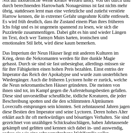
Not auf mörderische Weise kreativ werden lässt). Von der durch und
durch berechnenden Harrowhark Nonagesimus ist fast nichts mehr
übrig, stattdessen lernt man eine verletzliche und zutiefst verstörte
Harrow kennen, die in extremer Gefahr ungeahnte Kräfte entfesselt.
Es wird früh deutlich, dass ihr Zustand einem Plan ihres früheren
Ichs folgt und es ist ungemein spannend zu lesen, wie sich die
Puzzleteile zusammenfügen. Dabei gibt es hin und wieder Längen
im Text, doch wer Tamsyn Muirs harten, ironischen und
emotionalen Stil liebt, wird diese kaum bemerken.
Das Imperium der Neun Häuser liegt mit anderen Kulturen im
Krieg, denn die Nekromanten werden für ihre dunkle Magie
gehasst. Durch sie sind sie fast unbesiegbar, allerdings müssen sie
für ihre Fähigkeiten einen hohen Preis bezahlen. Einst entriss der
Imperator das Reich der Apokalypse und wurde zum unsterblichen
Wiedergänger. Auch die früheren Lyctoren holte er zurück, welche
die Neun nekromantischen Häuser gründeten. Die meisten von
ihnen sind tot, im Kampf gegen die Auferstehungsbestien gefallen.
Diese sind unvorstellbar scheußliche, tödliche Kreaturen, die jeder
Beschreibung spotten und die den schlimmsten Alpträumen
Lovecrafts entsprungen sein könnten. Seit zehntausend Jahren jagen
diese Bestien den Imperator und seine Lyctoren. Deren hohes Alter
erklärt auch ihr oft merkwürdiges und bösartiges Verhalten. Sie sind
gezeichnet von unzähligen Schicksalsschlägen, haben Jahrtausende
gekämpft und gelitten und kennen sich dabei in- und auswendig,