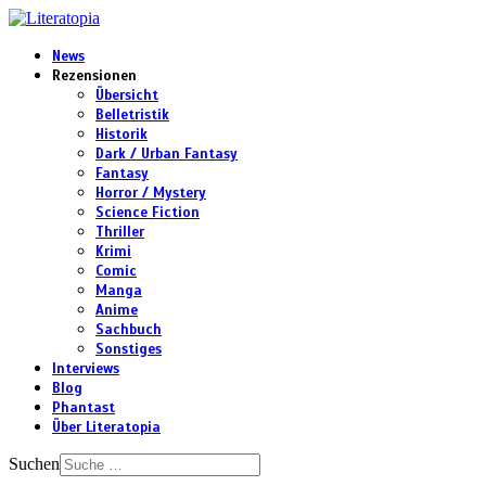
News
Rezensionen
Übersicht
Belletristik
Historik
Dark / Urban Fantasy
Fantasy
Horror / Mystery
Science Fiction
Thriller
Krimi
Comic
Manga
Anime
Sachbuch
Sonstiges
Interviews
Blog
Phantast
Über Literatopia
Suchen