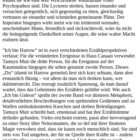
sodass sie wie eine sehr verschrobene Wahlfamilie voller
Psychopathen sind. Die Lyctoren streiten, hassen einander und
versuchen gelegentlich, sich gegenseitig zu töten, gleichzeitig
vertrauen sie einander und schmieden gemeinsame Pläne. Der
Imperator hingegen wirkt meist wie ein irritierend normaler,
unscheinbarer Mann, freundlich und rücksichtsvoll, wäre da nicht
die beängstigende Dunkelheit seiner Augen, die seine wahre Macht
erahnen lässt.
“Ich bin Harrow“ ist in zwei verschiedenen Erzählperspektiven
verfasst: Für die veränderten Ereignisse in Haus Canaan verwendet
Tamsyn Muir die dritte Person, für die Ereignisse auf der
Raumstation hingegen die selten genutzte zweite Person. Dieses
„Du“ (damit ist Harrow gemeint) liest sich kurz seltsam, dann aber
erstaunlich flüssig – vor allem da man sich denken kann, wer
dahintersteckt. Das erzeugt zusätzlich Spannung, da man darauf
wartet, dass das Geheimnis des Erzählers gelüftet wird. Wie auch
„Ich bin Gideon“ sprüht der zweite Band vor düsteren Metaphern,
detailverliebten Beschreibungen von spritzenden Gedärmen und zu
Waffen umfunktionierten Knochen und derben Beleidigungen.
Tamsyn Muir schreibt hart, emotional und hat ihre Erzählstimme
definitiv gefunden. Vieles erscheint extrem, passt aber hervorragend
zu einer Story über Nekromanten, die so tief mit ihrer finsteren
Magie verwoben sind, dass sie kaum noch menschlich sind. Sie sind
stets von Tod umgeben, der für sie Quelle ihrer Kräfte ist – zudem