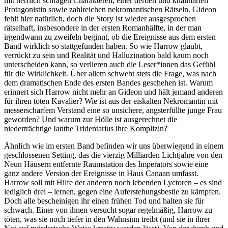
mit herrlich schrägen Charakteren, einer derben und knallharten
Protagonistin sowie zahlreichen nekromantischen Rätseln. Gideon
fehlt hier natürlich, doch die Story ist wieder ausgesprochen
rätselhaft, insbesondere in der ersten Romanhälfte, in der man
irgendwann zu zweifeln beginnt, ob die Ereignisse aus dem ersten
Band wirklich so stattgefunden haben. So wie Harrow glaubt,
verrückt zu sein und Realität und Halluzination bald kaum noch
unterscheiden kann, so verlieren auch die Leser*innen das Gefühl
für die Wirklichkeit. Über allem schwebt stets die Frage, was nach
dem dramatischen Ende des ersten Bandes geschehen ist. Warum
erinnert sich Harrow nicht mehr an Gideon und hält jemand anderen
für ihren toten Kavalier? Wie ist aus der eiskalten Nekromantin mit
messerscharfem Verstand eine so unsichere, angsterfüllte junge Frau
geworden? Und warum zur Hölle ist ausgerechnet die
niederträchtige Ianthe Tridentarius ihre Komplizin?
Ähnlich wie im ersten Band befinden wir uns überwiegend in einem
geschlossenen Setting, das die vierzig Milliarden Lichtjahre von den
Neun Häusern entfernte Raumstation des Imperators sowie eine
ganz andere Version der Ereignisse in Haus Canaan umfasst.
Harrow soll mit Hilfe der anderen noch lebenden Lyctoren – es sind
lediglich drei – lernen, gegen eine Auferstehungsbestie zu kämpfen.
Doch alle bescheinigen ihr einen frühen Tod und halten sie für
schwach. Einer von ihnen versucht sogar regelmäßig, Harrow zu
töten, was sie noch tiefer in den Wahnsinn treibt (und sie in ihrer