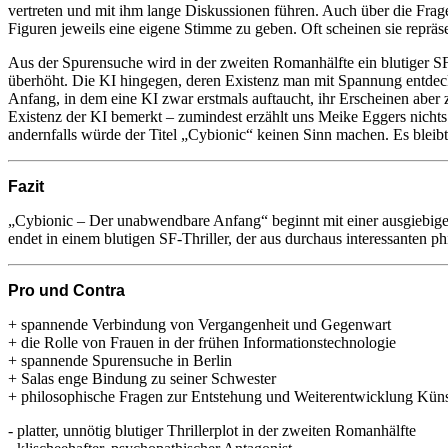
vertreten und mit ihm lange Diskussionen führen. Auch über die Frage
Figuren jeweils eine eigene Stimme zu geben. Oft scheinen sie repräs
Aus der Spurensuche wird in der zweiten Romanhälfte ein blutiger SF-
überhöht. Die KI hingegen, deren Existenz man mit Spannung entdeckt
Anfang, in dem eine KI zwar erstmals auftaucht, ihr Erscheinen aber 
Existenz der KI bemerkt – zumindest erzählt uns Meike Eggers nichts
andernfalls würde der Titel „Cybionic“ keinen Sinn machen. Es bleibt
Fazit
„Cybionic – Der unabwendbare Anfang“ beginnt mit einer ausgiebigen 
endet in einem blutigen SF-Thriller, der aus durchaus interessanten 
Pro und Contra
+ spannende Verbindung von Vergangenheit und Gegenwart
+ die Rolle von Frauen in der frühen Informationstechnologie
+ spannende Spurensuche in Berlin
+ Salas enge Bindung zu seiner Schwester
+ philosophische Fragen zur Entstehung und Weiterentwicklung Künst
- platter, unnötig blutiger Thrillerplot in der zweiten Romanhälfte