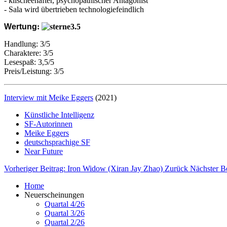
- klischeehafter, psychopathischer Antagonist
- Sala wird übertrieben technologiefeindlich
Wertung
:
Handlung: 3/5
Charaktere: 3/5
Lesespaß: 3,5/5
Preis/Leistung: 3/5
Interview mit Meike Eggers
(2021)
Künstliche Intelligenz
SF-Autorinnen
Meike Eggers
deutschsprachige SF
Near Future
Vorheriger Beitrag: Iron Widow (Xiran Jay Zhao)
Zurück
Nächster B
Home
Neuerscheinungen
Quartal 4/26
Quartal 3/26
Quartal 2/26