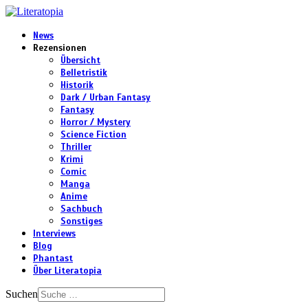
News
Rezensionen
Übersicht
Belletristik
Historik
Dark / Urban Fantasy
Fantasy
Horror / Mystery
Science Fiction
Thriller
Krimi
Comic
Manga
Anime
Sachbuch
Sonstiges
Interviews
Blog
Phantast
Über Literatopia
Suchen