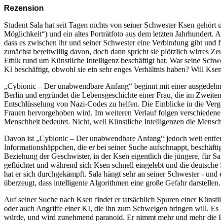
Rezension
Student Sala hat seit Tagen nichts von seiner Schwester Ksen gehört 
Möglichkeit“) und ein altes Porträtfoto aus dem letzten Jahrhundert. A
dass es zwischen ihr und seiner Schwester eine Verbindung gibt und 
zunächst bereitwillig davon, doch dann spricht sie plötzlich wirres Z
Ethik rund um Künstliche Intelligenz beschäftigt hat. War seine Schwes
KI beschäftigt, obwohl sie ein sehr enges Verhältnis haben? Will Kse
„Cybionic – Der unabwendbare Anfang“ beginnt mit einer ausgedehnten
Berlin und ergründet die Lebensgeschichte einer Frau, die im Zweiten 
Entschlüsselung von Nazi-Codes zu helfen. Die Einblicke in die Verg
Frauen hervorgehoben wird. Im weiteren Verlauf folgen verschieden
Menschheit bedeutet. Nicht, weil Künstliche Intelligenzen die Mens
Davon ist „Cybionic – Der unabwendbare Anfang“ jedoch weit entfer
Informationshäppchen, die er bei seiner Suche aufschnappt, beschäfti
Beziehung der Geschwister, in der Ksen eigentlich die jüngere, für Sa
geflüchtet und während sich Ksen schnell eingelebt und die deutsche S
hat er sich durchgekämpft. Sala hängt sehr an seiner Schwester - un
überzeugt, dass intelligente Algorithmen eine große Gefahr darstellen
Auf seiner Suche nach Ksen findet er tatsächlich Spuren einer Künstli
oder auch Angriffe einer KI, die ihn zum Schweigen bringen will. Es 
würde, und wird zunehmend paranoid. Er nimmt mehr und mehr die Po