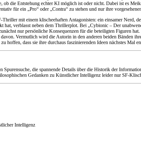
, ob die Entstehung echter KI möglich ist oder nicht. Dabei ist es Mei
entativ für ein „Pro“ oder „Contra“ zu stehen und nur ihre vorgesehene
Thriller mit einem klischeehaften Antagonisten: ein einsamer Nerd, de
 hat, verblasst neben dem Thrillerplot. Bei „Cybionic – Der unabwend
zunächst nur persönliche Konsequenzen für die beteiligten Figuren hat
 davon. Vermutlich wird die Autorin in den anderen beiden Bänden ihre
 zu hoffen, dass sie ihre durchaus faszinierenden Ideen nächstes Mal e
Spurensuche, die spannende Details über die Historik der Information
philosophischen Gedanken zu Künstlicher Intelligenz leider nur SF-Klisc
licher Intelligenz