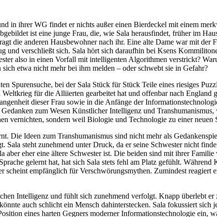
und in ihrer WG findet er nichts außer einen Bierdeckel mit einem merk
bgebildet ist eine junge Frau, die, wie Sala herausfindet, früher im Hau
fragt die anderen Hausbewohner nach ihr. Eine alte Dame war mit der F
eug und verschließt sich. Sala hört sich daraufhin bei Ksens Kommiliton
ter also in einen Vorfall mit intelligenten Algorithmen verstrickt? War
n sich etwa nicht mehr bei ihm melden – oder schwebt sie in Gefahr?
 Spurensuche, bei der Sala Stück für Stück Teile eines riesiges Puzz
Weltkrieg für die Alliierten gearbeitet hat und offenbar nach England g
angenheit dieser Frau sowie in die Anfänge der Informationstechnologi
e Gedanken zum Wesen Künstlicher Intelligenz und Transhumanismus, 
chen vernichten, sondern weil Biologie und Technologie zu einer neuen
nt. Die Ideen zum Transhumanismus sind nicht mehr als Gedankenspiele
gt. Sala steht zunehmend unter Druck, da er seine Schwester nicht fin
la aber eher eine ältere Schwester ist. Die beiden sind mit ihrer Famil
prache gelernt hat, hat sich Sala stets fehl am Platz gefühlt. Während 
d er scheint empfänglich für Verschwörungsmythen. Zumindest reagiert 
.
chen Intelligenz und fühlt sich zunehmend verfolgt. Knapp überlebt er z
könnte auch schlicht ein Mensch dahinterstecken. Sala fokussiert sich 
sition eines harten Gegners moderner Informationstechnologie ein, w