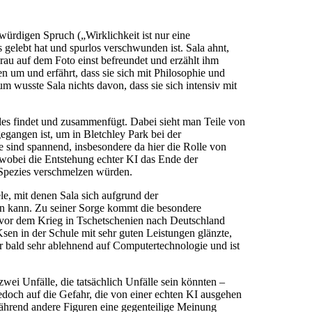
würdigen Spruch („Wirklichkeit ist nur eine
s gelebt hat und spurlos verschwunden ist. Sala ahnt,
rau auf dem Foto einst befreundet und erzählt ihm
en um und erfährt, dass sie sich mit Philosophie und
um wusste Sala nichts davon, dass sie sich intensiv mit
les findet und zusammenfügt. Dabei sieht man Teile von
egangen ist, um in Bletchley Park bei der
e sind spannend, insbesondere da hier die Rolle von
wobei die Entstehung echter KI das Ende der
 Spezies verschmelzen würden.
, mit denen Sala sich aufgrund der
den kann. Zu seiner Sorge kommt die besondere
ie vor dem Krieg in Tschetschenien nach Deutschland
Ksen in der Schule mit sehr guten Leistungen glänzte,
er bald sehr ablehnend auf Computertechnologie und ist
wei Unfälle, die tatsächlich Unfälle sein könnten –
jedoch auf die Gefahr, die von einer echten KI ausgehen
ährend andere Figuren eine gegenteilige Meinung