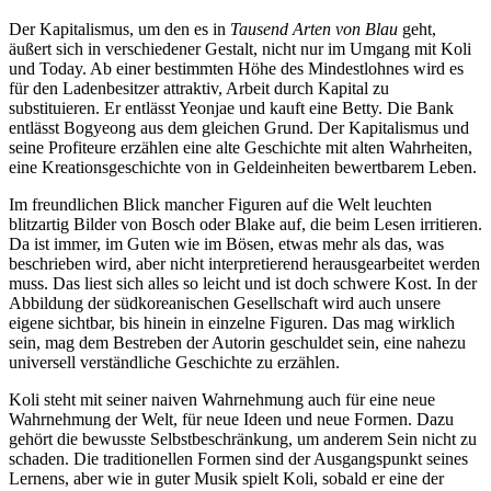
Der Kapitalismus, um den es in
Tausend Arten von Blau
geht,
äußert sich in verschiedener Gestalt, nicht nur im Umgang mit Koli
und Today. Ab einer bestimmten Höhe des Mindestlohnes wird es
für den Ladenbesitzer attraktiv, Arbeit durch Kapital zu
substituieren. Er entlässt Yeonjae und kauft eine Betty. Die Bank
entlässt Bogyeong aus dem gleichen Grund. Der Kapitalismus und
seine Profiteure erzählen eine alte Geschichte mit alten Wahrheiten,
eine Kreationsgeschichte von in Geldeinheiten bewertbarem Leben.
Im freundlichen Blick mancher Figuren auf die Welt leuchten
blitzartig Bilder von Bosch oder Blake auf, die beim Lesen irritieren.
Da ist immer, im Guten wie im Bösen, etwas mehr als das, was
beschrieben wird, aber nicht interpretierend herausgearbeitet werden
muss. Das liest sich alles so leicht und ist doch schwere Kost. In der
Abbildung der südkoreanischen Gesellschaft wird auch unsere
eigene sichtbar, bis hinein in einzelne Figuren. Das mag wirklich
sein, mag dem Bestreben der Autorin geschuldet sein, eine nahezu
universell verständliche Geschichte zu erzählen.
Koli steht mit seiner naiven Wahrnehmung auch für eine neue
Wahrnehmung der Welt, für neue Ideen und neue Formen. Dazu
gehört die bewusste Selbstbeschränkung, um anderem Sein nicht zu
schaden. Die traditionellen Formen sind der Ausgangspunkt seines
Lernens, aber wie in guter Musik spielt Koli, sobald er eine der