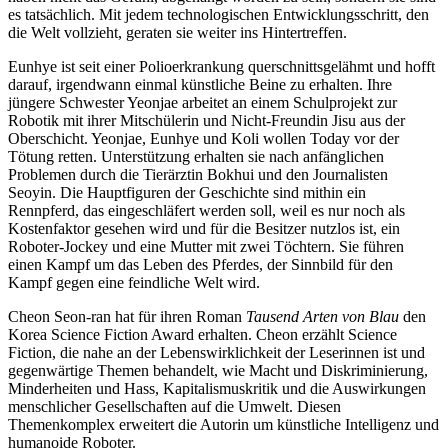
es tatsächlich. Mit jedem technologischen Entwicklungsschritt, den
die Welt vollzieht, geraten sie weiter ins Hintertreffen.
Eunhye ist seit einer Polioerkrankung querschnittsgelähmt und hofft
darauf, irgendwann einmal künstliche Beine zu erhalten. Ihre
jüngere Schwester Yeonjae arbeitet an einem Schulprojekt zur
Robotik mit ihrer Mitschülerin und Nicht-Freundin Jisu aus der
Oberschicht. Yeonjae, Eunhye und Koli wollen Today vor der
Tötung retten. Unterstützung erhalten sie nach anfänglichen
Problemen durch die Tierärztin Bokhui und den Journalisten
Seoyin. Die Hauptfiguren der Geschichte sind mithin ein
Rennpferd, das eingeschläfert werden soll, weil es nur noch als
Kostenfaktor gesehen wird und für die Besitzer nutzlos ist, ein
Roboter-Jockey und eine Mutter mit zwei Töchtern. Sie führen
einen Kampf um das Leben des Pferdes, der Sinnbild für den
Kampf gegen eine feindliche Welt wird.
Cheon Seon-ran hat für ihren Roman
Tausend Arten von Blau
den
Korea Science Fiction Award erhalten. Cheon erzählt Science
Fiction, die nahe an der Lebenswirklichkeit der Leserinnen ist und
gegenwärtige Themen behandelt, wie Macht und Diskriminierung,
Minderheiten und Hass, Kapitalismuskritik und die Auswirkungen
menschlicher Gesellschaften auf die Umwelt. Diesen
Themenkomplex erweitert die Autorin um künstliche Intelligenz und
humanoide Roboter.