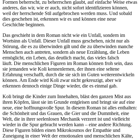
Formen beherrscht, zu beherrschen glaubt, auf einfache Weise etwas
anderes, das wir, wie er auch, nicht sofort identifizieren können,
weil der herrschende Stil aufgebrochen werden muss. Und sobald
dies geschehen ist, erkennen wir es und können eine neue
Geschichte beginnen.
Das geschieht in dem Roman nicht wie ein Unfall, sondern im
Wortsinn als Unfall. Dieser Unfall muss geschehen, nicht nur als
Störung, die es zu überwinden gilt und die zu überwinden manche
Menschen auch antreten, sondern als neue Erzählung, die Leben
ermöglicht, ein Leben, das deutlich macht, das vieles falsch
läuft. Die menschlichen Figuren im Roman können froh sein, dass
sie jemanden wie Koli kennenlernen, der ihnen eine seltene
Erfahrung verschafft, durch die sie sich im Guten weiterentwickeln
können. Am Ende wird Koli zwar nicht gekreuzigt, aber wir
erkennen dennoch einige Dinge wieder, die es einmal gab.
Koli bringt die Kinder zum Innehalten, bläst den ganzen Mist aus
ihren Köpfen, lässt sie im Grunde entgleisen und bringt sie auf eine
neue, eine hoffnungsvolle Spur. In diesem Roman ist alles enthalten:
die Schönheit und das Grauen, die Gier und die Dummheit, eine
Welt, die in ihrer seelenlosen Mechanik verzerrt ist und vielleicht
wieder in die Spur gebracht werden kann – eine andere Richtung.
Diese Figuren bilden einen Mikrokosmos der Empathie und
Zuneigung in einer Welt der emotionalen und menschlichen Kälte,