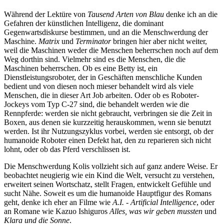
Während der Lektüre von
Tausend Arten von Blau
denke ich an die
Gefahren der künstlichen Intelligenz, die dominant
Gegenwartsdiskurse bestimmen, und an die Menschwerdung der
Maschine.
Matrix
und
Terminator
bringen hier aber nicht weiter,
weil die Maschinen weder die Menschen beherrschen noch auf dem
Weg dorthin sind. Vielmehr sind es die Menschen, die die
Maschinen beherrschen. Ob es eine Betty ist, ein
Dienstleistungsroboter, der in Geschäften menschliche Kunden
bedient und von diesen noch mieser behandelt wird als viele
Menschen, die in dieser Art Job arbeiten. Oder ob es Roboter-
Jockeys vom Typ C-27 sind, die behandelt werden wie die
Rennpferde: werden sie nicht gebraucht, verbringen sie die Zeit in
Boxen, aus denen sie kurzzeitig herauskommen, wenn sie benutzt
werden. Ist ihr Nutzungszyklus vorbei, werden sie entsorgt, ob der
humanoide Roboter einen Defekt hat, den zu reparieren sich nicht
lohnt, oder ob das Pferd verschlissen ist.
Die Menschwerdung Kolis vollzieht sich auf ganz andere Weise. Er
beobachtet neugierig wie ein Kind die Welt, versucht zu verstehen,
erweitert seinen Wortschatz, stellt Fragen, entwickelt Gefühle und
sucht Nähe. Soweit es um die humanoide Hauptfigur des Romans
geht, denke ich eher an Filme wie
A.I. - Artificial Intelligence
, oder
an Romane wie Kazuo Ishiguros
Alles, was wir geben mussten
und
Klara und die Sonne
.