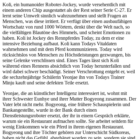
Koli, ein humanoider Roboter-Jockey, wurde versehentlich mit
einem anderen Chip ausgestattet als der Rest seiner Serie C-27. Er
lernt seine Umwelt sinnlich wahrzunehmen und stellt Fragen an
Menschen, was diese irritiert. Er verfügt über einen ausbaufähigen
Wortschatz von rund 1000 Wörtern, denkt über die Welt nach, so
die vielfältigen Blautöne des Himmels, und scheint Emotionen zu
haben. Koli ist Jockey des Rennpferdes Today, zu dem er eine
intensive Beziehung aufbaut. Koli kann Todays Vitaldaten
wahrnehmen und mit dem Pferd kommunizieren. Today wird
rücksichtslos von Menschen zu Höchstleistungen gezwungen, bis
seine Gelenke verschlissen sind. Eines Tages lässt sich Koli
während eines Rennens absichtlich von Today herunterfallen und
wird dabei schwer beschädigt. Seiner Verschrottung entgeht er, weil
die sechzehnjährige Schülerin Yeonjae ihn von Todays Trainer
Minju kauft und seine defekten Teile ersetzt.
Yeonjae, die an künstlicher Intelligenz interessiert ist, wohnt mit
ihrer Schwester Eunhye und ihrer Mutter Bogyeong zusammen. Der
Vater lebt nicht mehr. Bogyeong, eine frühere Schauspielerin und
Bankangestellte, wurde in der Bank durch einen
Dienstleistungsroboter ersetzt, der ihr in einem Gespräch erklärte,
warum sie ein Restaurant aufmachen sollte. Sie arbeitet seitdem für
wenig Einkommen wie ein Pferd in ihrem eigenen Restaurant.
Bogyeong und ihre Töchter gehören zur Unterschicht Südkoreas,
haben nicht das Gefühl, abgehängt worden zu sein, sondern sie sind