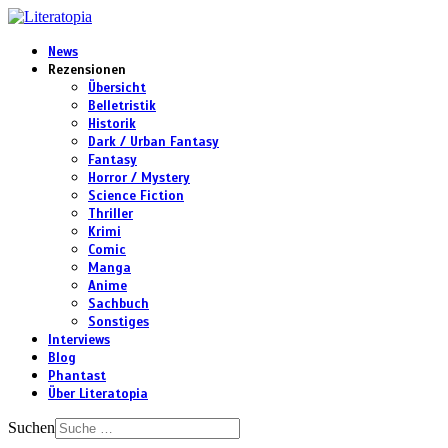
News
Rezensionen
Übersicht
Belletristik
Historik
Dark / Urban Fantasy
Fantasy
Horror / Mystery
Science Fiction
Thriller
Krimi
Comic
Manga
Anime
Sachbuch
Sonstiges
Interviews
Blog
Phantast
Über Literatopia
Suchen