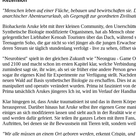
Rezension
"Menschen leben auf einer Fläche, bebauen und bewirtschaften sie. 
anarchischer Abenteuerurlaub, als Gegengift zur geordneten Zivilisati
Biohackerin Aruke lebt mit ihrer kleinen Community, den Unerschütter
Synthetische Biologie modifizierte Organismen, hat als Mensch ohne I
gelegentlicher Liebhaber Kenoah Touristen über das Dach, während si
Teenagerin Soho, die gar nicht so viel jünger als die jungen Erwachse
deren Stream sie täglich stundenlang verfolgt - live zu sehen, öffne
"Neurobiest" spielt in der gleichen Zukunft wie "Neongrau - Game Ov
und 2100 und macht schon im ersten Kapitel klar, welche Verbindung
zumindest sagt sie, ihr wäre, als sei sie früher eine andere Person ge
sogar ihr eigenes Kind für Experimente zur Verfügung stellt. Nach
neuen Wald auf Basis synthetischer Biologie zu erschaffen. Dies ist 
manipuliert und operativ verändert wurden. Prima ist fasziniert von
Prima tatsächlich Arukes jüngeres Ich ist, wird im Verlauf der Handl
Klar hingegen ist, dass Aruke traumatisiert ist und das in ihrem Körpe
herauspresst. Darüber hinaus hat Aruke selbst ihre eigenen Gene mani
einiges an sich modifzieren lassen und sieht auch in der Realität wi
und werden dafür gefeiert. Sie teilen ihr ganzes Leben mit ihren Fan
Auftritten, bei denen sie ihr Bewusstsein mit Tieren teilt, sondern 
"Wir alle müssen an einem Ort geboren werden,
erkennt Crispin
, und