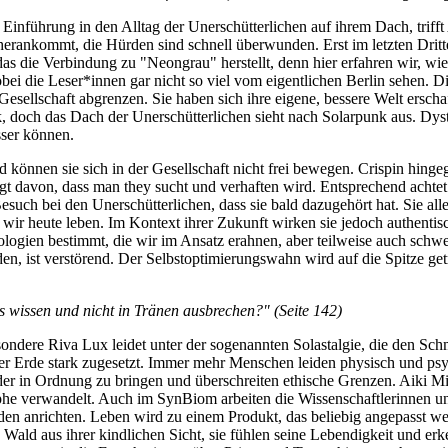
n Einführung in den Alltag der Unerschütterlichen auf ihrem Dach, trif
herankommt, die Hürden sind schnell überwunden. Erst im letzten Dritte
as die Verbindung zu "Neongrau" herstellt, denn hier erfahren wir, wi
ei die Leser*innen gar nicht so viel vom eigentlichen Berlin sehen. D
Gesellschaft abgrenzen. Sie haben sich ihre eigene, bessere Welt ersch
k, doch das Dach der Unerschütterlichen sieht nach Solarpunk aus. Dys
sser können.
können sie sich in der Gesellschaft nicht frei bewegen. Crispin hinge
t davon, dass man they sucht und verhaften wird. Entsprechend achtet 
Besuch bei den Unerschütterlichen, dass sie bald dazugehört hat. Sie al
s wir heute leben. Im Kontext ihrer Zukunft wirken sie jedoch authentisch
logien bestimmt, die wir im Ansatz erahnen, aber teilweise auch schw
den, ist verstörend. Der Selbstoptimierungswahn wird auf die Spitze g
as wissen und nicht in Tränen ausbrechen?" (Seite 142)
sondere Riva Lux leidet unter der sogenannten Solastalgie, die den Sch
 Erde stark zugesetzt. Immer mehr Menschen leiden physisch und psyc
der in Ordnung zu bringen und überschreiten ethische Grenzen. Aiki Mi
trophe verwandelt. Auch im SynBiom arbeiten die Wissenschaftlerinnen 
den anrichten. Leben wird zu einem Produkt, das beliebig angepasst w
Wald aus ihrer kindlichen Sicht, sie fühlen seine Lebendigkeit und er