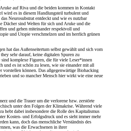
ft Aruke auf Riva und die beiden kommen in Kontakt
l wird es in diesem Handlungsteil turbulent und
e das Neurosubstrat entdeckt und wie es nutzbar
ie Dächer sind Welten für sich und Aruke und die
affen und gehen miteinander respektvoll und
topie und Utopie verschmelzen und im herrlich grünen
gen hat das Außenseitertum selbst gewählt und sich vom
they sehr darauf, keine digitalen Spuren zu
le sind komplexe Figuren, die für viele Leser*innen
 und es ist schön zu lesen, wie sie einander mit all
er vorstellen können. Das allgegenwärtige Biohacking
etrieben und so mancher Mensch hier wirkt wie eine neue
merz und die Trauer um die verlorene bzw. zerstörte
hisch unter den Folgen der Klimakrise. Während viele
ra hebt dabei insbesondere die Rolle des Kapitalismus
unter Kosten- und Erfolgsdruck und es sieht immer mehr
erden kann, doch das menschliche Verständnis des
kennen, was die Erwachsenen in ihrer