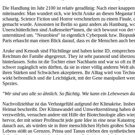
Die Handlung im Jahr 2100 ist relativ geradlinig: Nach einer knappe
miteinander. Man wundert sich, wie leicht Aruke an diesen Megastar 
schaurig. Science Fiction und Horror verschmelzen zu einem Finale, d
gemacht wurde. Ansonsten ist Berlin so ganz anders als Hamburg, wob
Unerschütterlichen sind Außenseiter*innen, die sich bewusst von der 
unterstützed um. "Neurobiest" ist eigentlich Cyberpunk bzw. Biopun
Paris erhascht man einen Blick darauf, dass es die Menschen auch be
Aruke und Kenoah sind Flüchtlinge und haben keine ID, entsprechend 
Reichtum der Familie abgegrenzt. They ist sehr paranoid und überzeug
hinterlassen. Soho ist die Tochter einer Nachbarin und war so oft zu 
schwer zugänglich sein dürften, da sie in einer völlig anderen Welt al
ihren Stärken und Schwächen akzeptieren. Ihr Alltag wird von Techno
wirkt befremdlich und die Leichtigkeit, mit der Gene manipuliert wer
Spezies.
"Wir sind uns alle so ähnlich. So flüchtig. Wie kann ein Lebewesen d
Nachvollziehbar ist das Verlustgefühl aufgrund der Klimakrise. Insbe
Heimat beschreibt. Der Klimawandel und Umweltzerstörung haben der
verzweifeln, versuchen andere mit Hilfe der Biotechnologie alles wie
hervor, der mit seiner Profitsucht jede gute Idee in eine neue Katas
danach aus, als würden sie in ihrer menschlichen Hybris großen Scha
Lebens stößt an Grenzen. Prima und Tanun erleben den synthetischen 