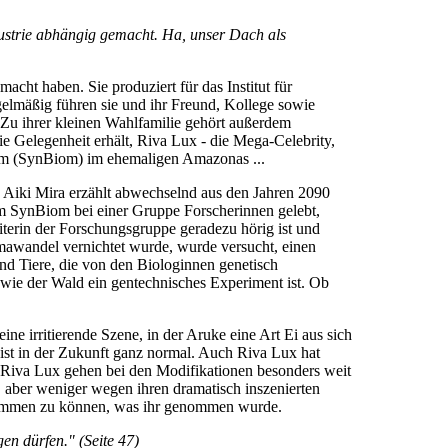
dustrie abhängig gemacht. Ha, unser Dach als
cht haben. Sie produziert für das Institut für
gelmäßig führen sie und ihr Freund, Kollege sowie
 Zu ihrer kleinen Wahlfamilie gehört außerdem
ie Gelegenheit erhält, Riva Lux - die Mega-Celebrity,
 Biom (SynBiom) im ehemaligen Amazonas ...
. Aiki Mira erzählt abwechselnd aus den Jahren 2090
im SynBiom bei einer Gruppe Forscherinnen gelebt,
Leiterin der Forschungsgruppe geradezu hörig ist und
awandel vernichtet wurde, wurde versucht, einen
und Tiere, die von den Biologinnen genetisch
 wie der Wald ein gentechnisches Experiment ist. Ob
ine irritierende Szene, in der Aruke eine Art Ei aus sich
 ist in der Zukunft ganz normal. Auch Riva Lux hat
ie Riva Lux gehen bei den Modifikationen besonders weit
a, aber weniger wegen ihren dramatisch inszenierten
kbekommen zu können, was ihr genommen wurde.
en dürfen." (Seite 47)