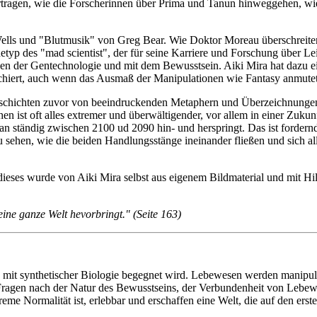
ertragen, wie die Forscherinnen über Prima und Tanun hinweggehen, wie
Wells und "Blutmusik" von Greg Bear. Wie Doktor Moreau überschreite
yp des "mad scientist", der für seine Karriere und Forschung über Le
n der Gentechnologie und mit dem Bewusstsein. Aiki Mira hat dazu ei
hiert, auch wenn das Ausmaß der Manipulationen wie Fantasy anmutet 
eschichten zuvor von beeindruckenden Metaphern und Überzeichnungen,
st oft alles extremer und überwältigender, vor allem in einer Zukunft
 man ständig zwischen 2100 ud 2090 hin- und herspringt. Das ist forde
hen, wie die beiden Handlungsstänge ineinander fließen und sich all
ses wurde von Aiki Mira selbst aus eigenem Bildmaterial und mit Hil
eine ganze Welt hevorbringt." (Seite 163)
ise mit synthetischer Biologie begegnet wird. Lebewesen werden manipul
e Fragen nach der Natur des Bewusstseins, der Verbundenheit von Leb
 Normalität ist, erlebbar und erschaffen eine Welt, die auf den ersten