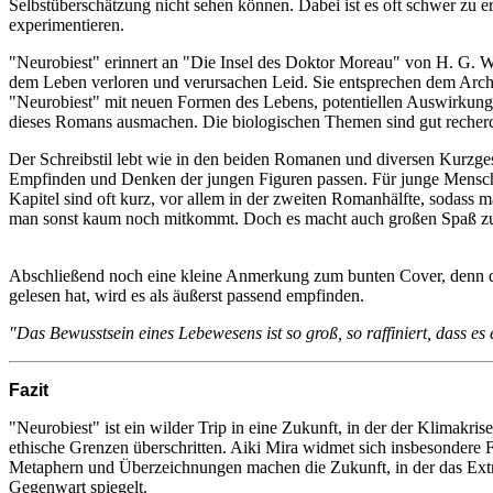
Selbstüberschätzung nicht sehen können. Dabei ist es oft schwer zu 
experimentieren.
"Neurobiest" erinnert an "Die Insel des Doktor Moreau" von H. G. 
dem Leben verloren und verursachen Leid. Sie entsprechen dem Archet
"Neurobiest" mit neuen Formen des Lebens, potentiellen Auswirkunge
dieses Romans ausmachen. Die biologischen Themen sind gut recherc
Der Schreibstil lebt wie in den beiden Romanen und diversen Kurzg
Empfinden und Denken der jungen Figuren passen. Für junge Menschen i
Kapitel sind oft kurz, vor allem in der zweiten Romanhälfte, sodass
man sonst kaum noch mitkommt. Doch es macht auch großen Spaß zu se
Abschließend noch eine kleine Anmerkung zum bunten Cover, denn die
gelesen hat, wird es als äußerst passend empfinden.
"Das Bewusstsein eines Lebewesens ist so groß, so raffiniert, dass es 
Fazit
"Neurobiest" ist ein wilder Trip in eine Zukunft, in der der Klimakr
ethische Grenzen überschritten. Aiki Mira widmet sich insbesonder
Metaphern und Überzeichnungen machen die Zukunft, in der das Extreme
Gegenwart spiegelt.