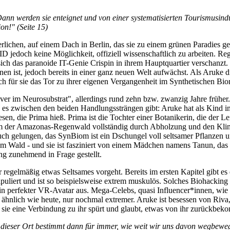
Dann werden sie enteignet und von einer systematisierten Tourismusin
on!" (Seite 15)
lichen, auf einem Dach in Berlin, das sie zu einem grünen Paradies gema
D jedoch keine Möglichkeit, offiziell wissenschaftlich zu arbeiten. Re
ch das paranoide IT-Genie Crispin in ihrem Hauptquartier verschanzt.
nen ist, jedoch bereits in einer ganz neuen Welt aufwächst. Als Aruke d
t sich für sie das Tor zu ihrer eigenen Vergangenheit im Synthetischen
er im Neurosubstrat", allerdings rund zehn bzw. zwanzig Jahre früher
 es zwischen den beiden Handlungssträngen gibt: Aruke hat als Kind 
wesen, die Prima hieß. Prima ist die Tochter einer Botanikerin, die der 
dem der Amazonas-Regenwald vollständig durch Abholzung und den Klim
auch gelungen, das SynBiom ist ein Dschungel voll seltsamer Pflanzen 
 dem Wald - und sie ist fasziniert von einem Mädchen namens Tanun, das
ung zunehmend in Frage gestellt.
r regelmäßig etwas Seltsames vorgeht. Bereits im ersten Kapitel gibt es e
puliert und ist so beispielsweise extrem muskulös. Solches Biohacking
e ein perfekter VR-Avatar aus. Mega-Celebs, quasi Influencer*innen, w
s, ähnlich wie heute, nur nochmal extremer. Aruke ist besessen von Riv
weil sie eine Verbindung zu ihr spürt und glaubt, etwas von ihr zurüc
 dieser Ort bestimmt dann für immer, wie weit wir uns davon wegbeweg