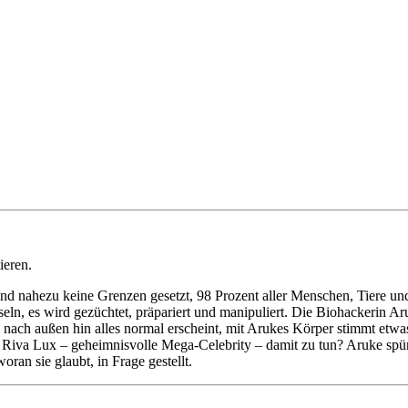
ieren.
nd nahezu keine Grenzen gesetzt, 98 Prozent aller Menschen, Tiere und
eln, es wird gezüchtet, präpariert und manipuliert. Die Biohackerin 
ach außen hin alles normal erscheint, mit Arukes Körper stimmt etwas 
Riva Lux – geheimnisvolle Mega-Celebrity – damit zu tun? Aruke spür
oran sie glaubt, in Frage gestellt.