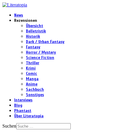
News
Rezensionen
Übersicht
Belletristik
Historik
Dark / Urban Fantasy
Fantasy
Horror / Mystery
Science Fiction
Thriller
Krimi
Comic
Manga
Anime
Sachbuch
Sonstiges
Interviews
Blog
Phantast
Über Literatopia
Suchen