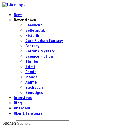
News
Rezensionen
Übersicht
Belletristik
Historik
Dark / Urban Fantasy
Fantasy
Horror / Mystery
Science Fiction
Thriller
Krimi
Comic
Manga
Anime
Sachbuch
Sonstiges
Interviews
Blog
Phantast
Über Literatopia
Suchen