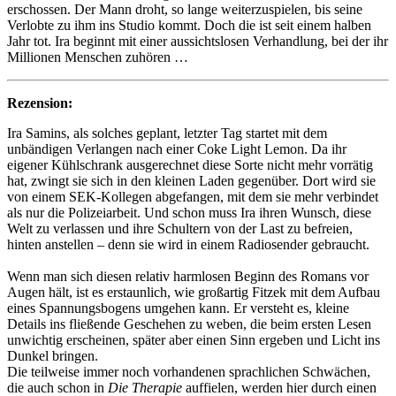
erschossen. Der Mann droht, so lange weiterzuspielen, bis seine
Verlobte zu ihm ins Studio kommt. Doch die ist seit einem halben
Jahr tot. Ira beginnt mit einer aussichtslosen Verhandlung, bei der ihr
Millionen Menschen zuhören …
Rezension:
Ira Samins, als solches geplant, letzter Tag startet mit dem
unbändigen Verlangen nach einer Coke Light Lemon. Da ihr
eigener Kühlschrank ausgerechnet diese Sorte nicht mehr vorrätig
hat, zwingt sie sich in den kleinen Laden gegenüber. Dort wird sie
von einem SEK-Kollegen abgefangen, mit dem sie mehr verbindet
als nur die Polizeiarbeit. Und schon muss Ira ihren Wunsch, diese
Welt zu verlassen und ihre Schultern von der Last zu befreien,
hinten anstellen – denn sie wird in einem Radiosender gebraucht.
Wenn man sich diesen relativ harmlosen Beginn des Romans vor
Augen hält, ist es erstaunlich, wie großartig Fitzek mit dem Aufbau
eines Spannungsbogens umgehen kann. Er versteht es, kleine
Details ins fließende Geschehen zu weben, die beim ersten Lesen
unwichtig erscheinen, später aber einen Sinn ergeben und Licht ins
Dunkel bringen.
Die teilweise immer noch vorhandenen sprachlichen Schwächen,
die auch schon in
Die Therapie
auffielen, werden hier durch einen