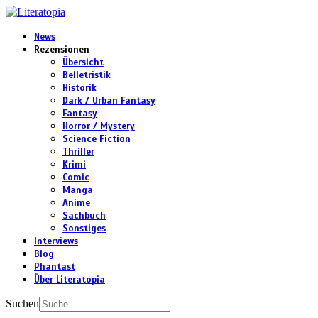
News
Rezensionen
Übersicht
Belletristik
Historik
Dark / Urban Fantasy
Fantasy
Horror / Mystery
Science Fiction
Thriller
Krimi
Comic
Manga
Anime
Sachbuch
Sonstiges
Interviews
Blog
Phantast
Über Literatopia
Suchen