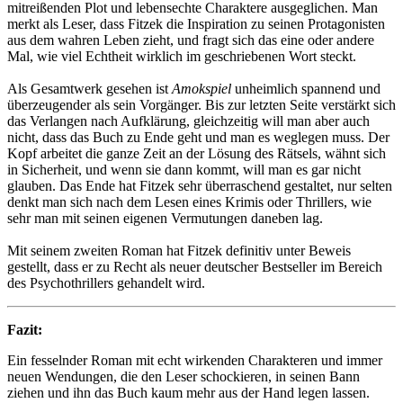
mitreißenden Plot und lebensechte Charaktere ausgeglichen. Man
merkt als Leser, dass Fitzek die Inspiration zu seinen Protagonisten
aus dem wahren Leben zieht, und fragt sich das eine oder andere
Mal, wie viel Echtheit wirklich im geschriebenen Wort steckt.
Als Gesamtwerk gesehen ist
Amokspiel
unheimlich spannend und
überzeugender als sein Vorgänger. Bis zur letzten Seite verstärkt sich
das Verlangen nach Aufklärung, gleichzeitig will man aber auch
nicht, dass das Buch zu Ende geht und man es weglegen muss. Der
Kopf arbeitet die ganze Zeit an der Lösung des Rätsels, wähnt sich
in Sicherheit, und wenn sie dann kommt, will man es gar nicht
glauben. Das Ende hat Fitzek sehr überraschend gestaltet, nur selten
denkt man sich nach dem Lesen eines Krimis oder Thrillers, wie
sehr man mit seinen eigenen Vermutungen daneben lag.
Mit seinem zweiten Roman hat Fitzek definitiv unter Beweis
gestellt, dass er zu Recht als neuer deutscher Bestseller im Bereich
des Psychothrillers gehandelt wird.
Fazit:
Ein fesselnder Roman mit echt wirkenden Charakteren und immer
neuen Wendungen, die den Leser schockieren, in seinen Bann
ziehen und ihn das Buch kaum mehr aus der Hand legen lassen.