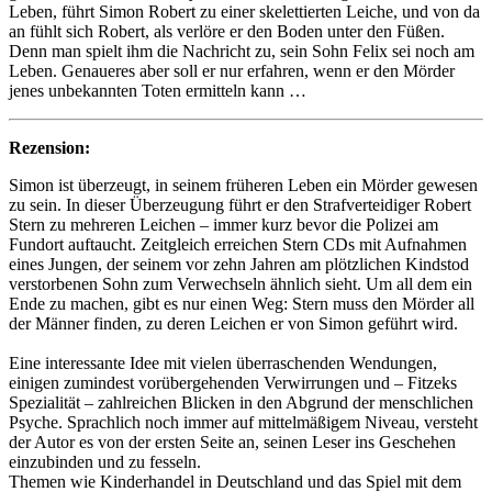
Leben, führt Simon Robert zu einer skelettierten Leiche, und von da
an fühlt sich Robert, als verlöre er den Boden unter den Füßen.
Denn man spielt ihm die Nachricht zu, sein Sohn Felix sei noch am
Leben. Genaueres aber soll er nur erfahren, wenn er den Mörder
jenes unbekannten Toten ermitteln kann …
Rezension:
Simon ist überzeugt, in seinem früheren Leben ein Mörder gewesen
zu sein. In dieser Überzeugung führt er den Strafverteidiger Robert
Stern zu mehreren Leichen – immer kurz bevor die Polizei am
Fundort auftaucht. Zeitgleich erreichen Stern CDs mit Aufnahmen
eines Jungen, der seinem vor zehn Jahren am plötzlichen Kindstod
verstorbenen Sohn zum Verwechseln ähnlich sieht. Um all dem ein
Ende zu machen, gibt es nur einen Weg: Stern muss den Mörder all
der Männer finden, zu deren Leichen er von Simon geführt wird.
Eine interessante Idee mit vielen überraschenden Wendungen,
einigen zumindest vorübergehenden Verwirrungen und – Fitzeks
Spezialität – zahlreichen Blicken in den Abgrund der menschlichen
Psyche. Sprachlich noch immer auf mittelmäßigem Niveau, versteht
der Autor es von der ersten Seite an, seinen Leser ins Geschehen
einzubinden und zu fesseln.
Themen wie Kinderhandel in Deutschland und das Spiel mit dem