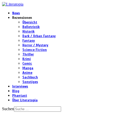
News
Rezensionen
Übersicht
Belletristik
Historik
Dark / Urban Fantasy
Fantasy
Horror / Mystery
Science Fiction
Thriller
Krimi
Comic
Manga
Anime
Sachbuch
Sonstiges
Interviews
Blog
Phantast
Über Literatopia
Suchen