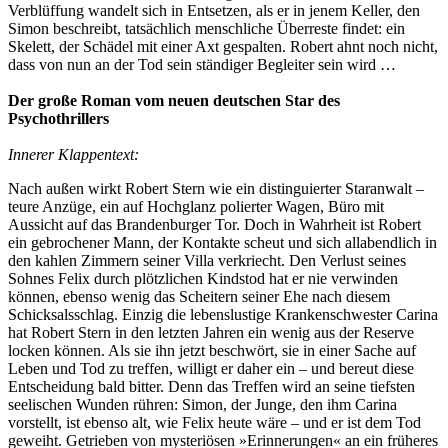
Verblüffung wandelt sich in Entsetzen, als er in jenem Keller, den
Simon beschreibt, tatsächlich menschliche Überreste findet: ein
Skelett, der Schädel mit einer Axt gespalten. Robert ahnt noch nicht,
dass von nun an der Tod sein ständiger Begleiter sein wird …
Der große Roman vom neuen deutschen Star des
Psychothrillers
Innerer Klappentext:
Nach außen wirkt Robert Stern wie ein distinguierter Staranwalt –
teure Anzüge, ein auf Hochglanz polierter Wagen, Büro mit
Aussicht auf das Brandenburger Tor. Doch in Wahrheit ist Robert
ein gebrochener Mann, der Kontakte scheut und sich allabendlich in
den kahlen Zimmern seiner Villa verkriecht. Den Verlust seines
Sohnes Felix durch plötzlichen Kindstod hat er nie verwinden
können, ebenso wenig das Scheitern seiner Ehe nach diesem
Schicksalsschlag. Einzig die lebenslustige Krankenschwester Carina
hat Robert Stern in den letzten Jahren ein wenig aus der Reserve
locken können. Als sie ihn jetzt beschwört, sie in einer Sache auf
Leben und Tod zu treffen, willigt er daher ein – und bereut diese
Entscheidung bald bitter. Denn das Treffen wird an seine tiefsten
seelischen Wunden rühren: Simon, der Junge, den ihm Carina
vorstellt, ist ebenso alt, wie Felix heute wäre – und er ist dem Tod
geweiht. Getrieben von mysteriösen »Erinnerungen« an ein früheres