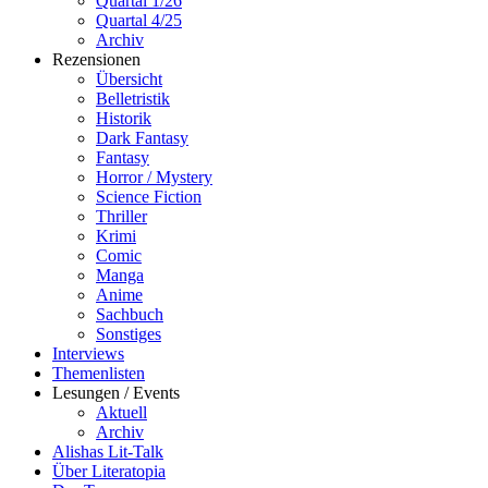
Quartal 1/26
Quartal 4/25
Archiv
Rezensionen
Übersicht
Belletristik
Historik
Dark Fantasy
Fantasy
Horror / Mystery
Science Fiction
Thriller
Krimi
Comic
Manga
Anime
Sachbuch
Sonstiges
Interviews
Themenlisten
Lesungen / Events
Aktuell
Archiv
Alishas Lit-Talk
Über Literatopia