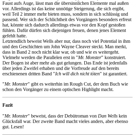
Faust aufs Auge, lässt man die übersinnlichen Elemente mal außen
vor. Allerdings ist das keine unnötige Steigerung, die sich ergibt,
weil Teil 2 immer mehr bieten muss, sondern in sich schlüssig und
passend. Wer sich der Schlichtheit des Vorgängers besonders erfreut
hat, könnte sich dadurch allerdings etwas vor den Kopf gestoßen
fühlen. Dafür dürfen sich diejenigen freuen, denen jenes Element
gefehlt hatte.
Letztendlich beweist Wells aber nur, dass noch viel Potential in ihm
und den Geschichten um John Wayne Cleaver steckt. Man merkt,
dass in Band 2 noch nicht klar war, ob und wie es weitergeht.
Vielmehr werden die Parallelen erst in "
Mr. Monster
" konstruiert.
Der Bogen ist aber mehr als gut gelungen. Das Ende ist jedenfalls
über jeden Zweifel erhaben und die Vorfreude auf den bereits
erschienenen dritten Band "
Ich will dich nicht töten
" ist garantiert.
"
Mr. Monster
" gibt es weiterhin im Rough Cut, der dem Buch wie
schon den Vorgänger zu einem optischen Highlight macht.
Fazit
"
Mr. Monster
" beweist, dass der Debütroman von
Dan Wells
kein
Glücksfall war. Der zweite Band macht vieles anders, aber ebenso
gut. Lesen!