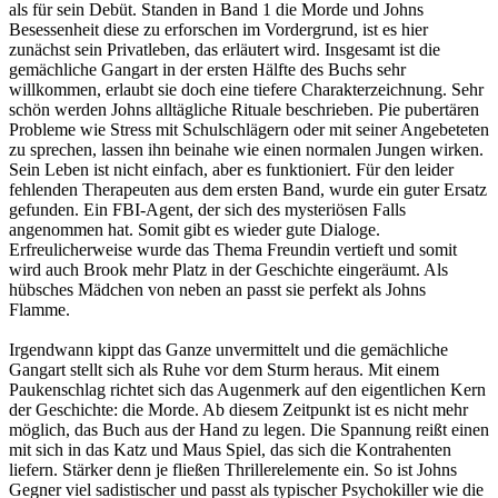
als für sein Debüt. Standen in Band 1 die Morde und Johns
Besessenheit diese zu erforschen im Vordergrund, ist es hier
zunächst sein Privatleben, das erläutert wird. Insgesamt ist die
gemächliche Gangart in der ersten Hälfte des Buchs sehr
willkommen, erlaubt sie doch eine tiefere Charakterzeichnung. Sehr
schön werden Johns alltägliche Rituale beschrieben. Pie pubertären
Probleme wie Stress mit Schulschlägern oder mit seiner Angebeteten
zu sprechen, lassen ihn beinahe wie einen normalen Jungen wirken.
Sein Leben ist nicht einfach, aber es funktioniert. Für den leider
fehlenden Therapeuten aus dem ersten Band, wurde ein guter Ersatz
gefunden. Ein FBI-Agent, der sich des mysteriösen Falls
angenommen hat. Somit gibt es wieder gute Dialoge.
Erfreulicherweise wurde das Thema Freundin vertieft und somit
wird auch Brook mehr Platz in der Geschichte eingeräumt. Als
hübsches Mädchen von neben an passt sie perfekt als Johns
Flamme.
Irgendwann kippt das Ganze unvermittelt und die gemächliche
Gangart stellt sich als Ruhe vor dem Sturm heraus. Mit einem
Paukenschlag richtet sich das Augenmerk auf den eigentlichen Kern
der Geschichte: die Morde. Ab diesem Zeitpunkt ist es nicht mehr
möglich, das Buch aus der Hand zu legen. Die Spannung reißt einen
mit sich in das Katz und Maus Spiel, das sich die Kontrahenten
liefern. Stärker denn je fließen Thrillerelemente ein. So ist Johns
Gegner viel sadistischer und passt als typischer Psychokiller wie die